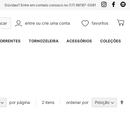
Dúvidas? Entre em contato conosco no (17) 99787-0081
entre ou crie uma conta
favoritos
Meu Ca
Pesquisa
ORRENTES
TORNOZELEIRA
ACESSÓRIOS
COLEÇÕES
Def
por página
ordenar por
2
itens
Di
De