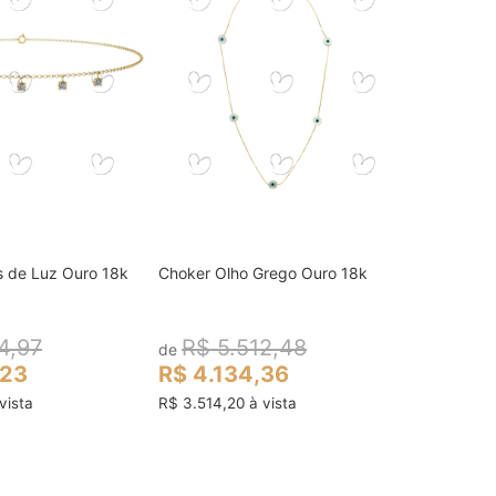
s de Luz Ouro 18k
Choker Olho Grego Ouro 18k
ocar no carrinho
colocar no carrinho
4,97
R$ 5.512,48
de
,23
R$ 4.134,36
vista
R$ 3.514,20 à vista