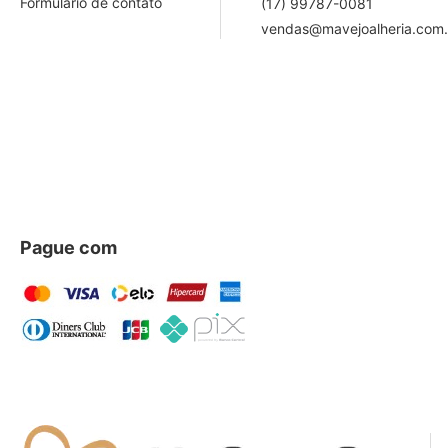
Formulário de contato
(17) 99787-0081
vendas@mavejoalheria.com.
Pague com