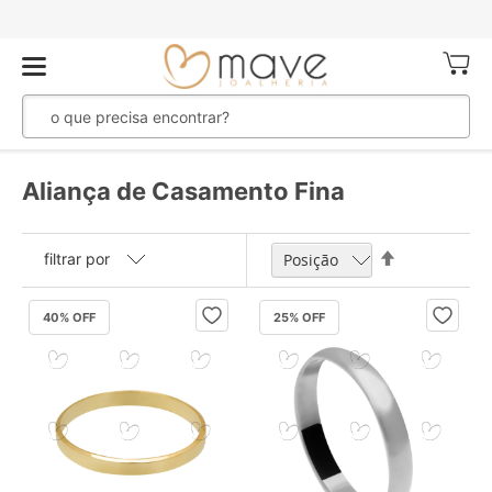
Meu Ca
Aliança de Casamento Fina
Definir
filtrar por
Direção
Decrescente
40
% OFF
25
% OFF