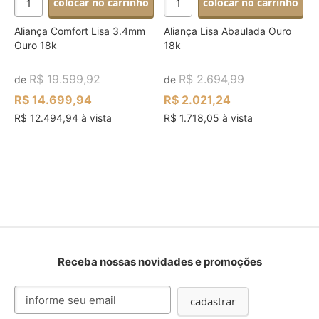
colocar no carrinho
colocar no carrinho
Aliança Comfort Lisa 3.4mm
Aliança Lisa Abaulada Ouro
Ouro 18k
18k
R$ 19.599,92
R$ 2.694,99
de
de
R$ 14.699,94
R$ 2.021,24
R$ 12.494,94 à vista
R$ 1.718,05 à vista
Receba nossas novidades e promoções
Inscreva-
cadastrar
se