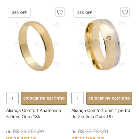
25
% OFF
25
% OFF
colocar no carrinho
colocar no carrinho
Aliança Comfort Anatômica
Aliança Comfort com 1 pedra
5.9mm Ouro 18k
de Zircônia Ouro 18k
R$ 24.254,90
R$ 22.784,91
de
de
R$ 18.191,18
R$ 17.088,68