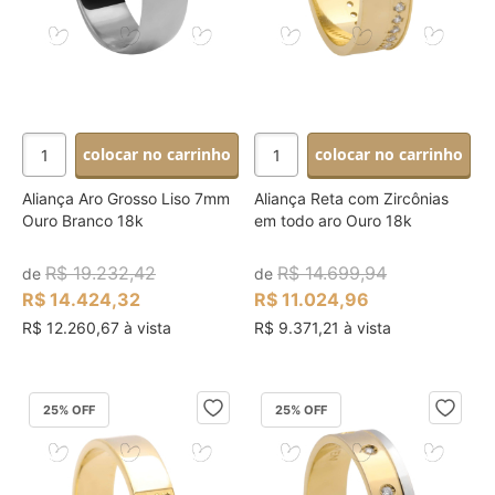
colocar no carrinho
colocar no carrinho
Aliança Aro Grosso Liso 7mm
Aliança Reta com Zircônias
Ouro Branco 18k
em todo aro Ouro 18k
R$ 19.232,42
R$ 14.699,94
de
de
R$ 14.424,32
R$ 11.024,96
R$ 12.260,67 à vista
R$ 9.371,21 à vista
25
% OFF
25
% OFF