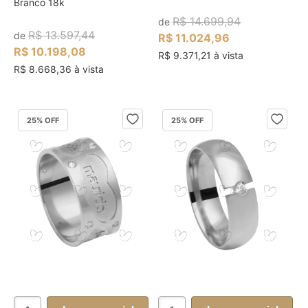
Branco 18k
R$ 14.699,94
de
R$ 13.597,44
de
R$ 11.024,96
R$ 10.198,08
R$ 9.371,21 à vista
R$ 8.668,36 à vista
25
% OFF
25
% OFF