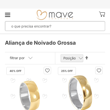
Meu Ca
Aliança de Noivado Grossa
Definir
filtrar por
Direção
Decrescente
40
% OFF
25
% OFF