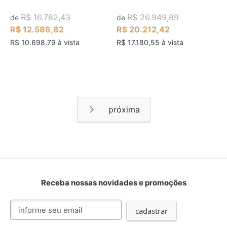
R$ 16.782,43
R$ 26.949,89
de
de
R$ 12.586,82
R$ 20.212,42
R$ 10.698,79 à vista
R$ 17.180,55 à vista
Página
Página
Próximo
Receba nossas novidades e promoções
Inscreva-
cadastrar
se
na