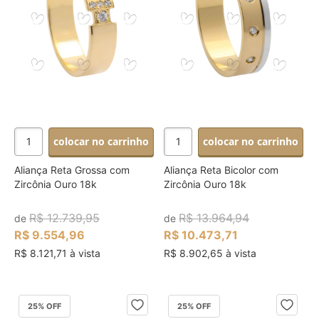
colocar no carrinho
colocar no carrinho
Aliança Reta Grossa com
Aliança Reta Bicolor com
Zircônia Ouro 18k
Zircônia Ouro 18k
R$ 12.739,95
R$ 13.964,94
de
de
R$ 9.554,96
R$ 10.473,71
R$ 8.121,71 à vista
R$ 8.902,65 à vista
25
% OFF
25
% OFF