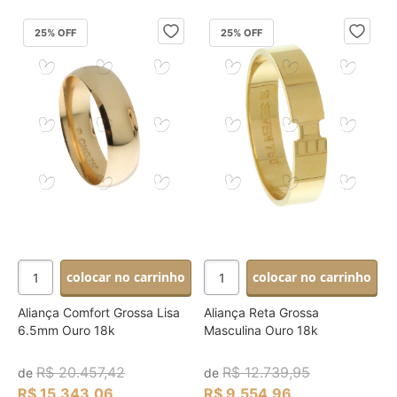
25
% OFF
25
% OFF
colocar no carrinho
colocar no carrinho
Aliança Comfort Grossa Lisa
Aliança Reta Grossa
6.5mm Ouro 18k
Masculina Ouro 18k
R$ 20.457,42
R$ 12.739,95
de
de
R$ 15.343,06
R$ 9.554,96