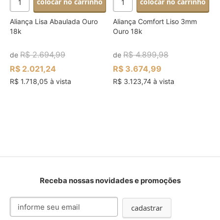
colocar no carrinho
colocar no carrinho
Aliança Lisa Abaulada Ouro
Aliança Comfort Liso 3mm
18k
Ouro 18k
R$ 2.694,99
R$ 4.899,98
de
de
R$ 2.021,24
R$ 3.674,99
R$ 1.718,05 à vista
R$ 3.123,74 à vista
Receba nossas novidades e promoções
Inscreva-
cadastrar
se