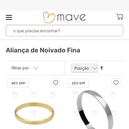
Meu Ca
Aliança de Noivado Fina
Definir
filtrar por
Direção
Decrescente
40
% OFF
25
% OFF