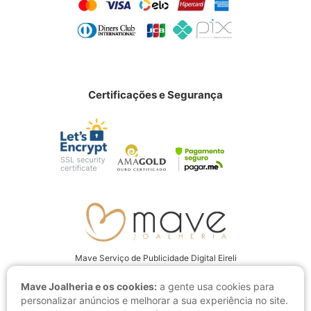
Certificações e Segurança
Mave Serviço de Publicidade Digital Eireli
CNPJ: 22.237.555/0001-94
Mave Joalheria e os cookies:
a gente usa cookies para
Av. Juscelino Kubitschek, 4001 CEP: 15093-280, São José do Rio Preto
personalizar anúncios e melhorar a sua experiência no site.
- SP