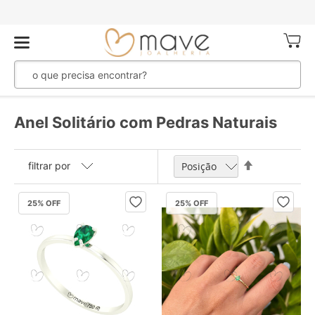
Meu Ca
Anel Solitário com Pedras Naturais
Definir
filtrar por
Direção
Decrescente
25
% OFF
25
% OFF