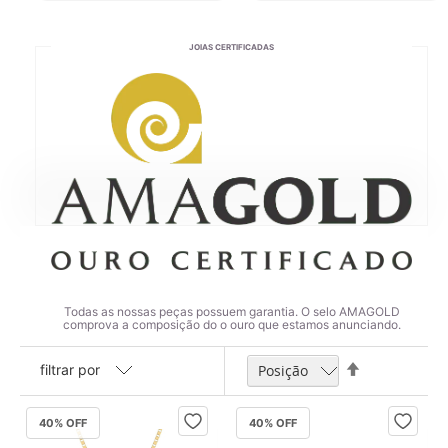
JOIAS CERTIFICADAS
Todas as nossas peças possuem garantia. O selo AMAGOLD
comprova a composição do o ouro que estamos anunciando.
Definir
filtrar por
Direção
Decrescente
40
% OFF
40
% OFF