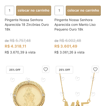
colocar no carrinho
colocar no carrinho
Pingente Nossa Senhora
Pingente Nossa Senhora
Aparecida 18 Zircônias Ouro
Aparecida com Manto Liso
18k
Pequeno Ouro 18k
R$ 5.757,48
R$ 6.002,48
de
de
R$ 4.318,11
R$ 3.601,49
R$ 3.670,39 à vista
R$ 3.061,26 à vista
25
% OFF
25
% OFF