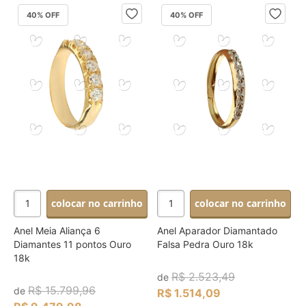
40
% OFF
40
% OFF
colocar no carrinho
colocar no carrinho
Anel Meia Aliança 6
Anel Aparador Diamantado
Diamantes 11 pontos Ouro
Falsa Pedra Ouro 18k
18k
R$ 2.523,49
de
R$ 15.799,96
de
R$ 1.514,09