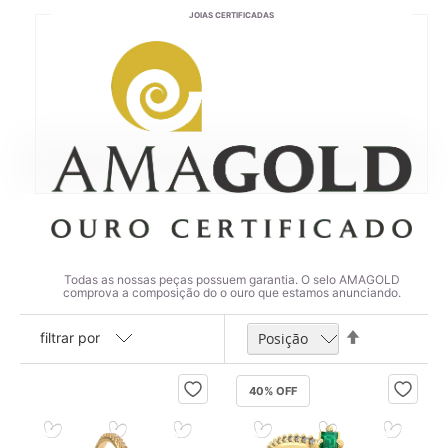
JOIAS CERTIFICADAS
Todas as nossas peças possuem garantia. O selo AMAGOLD
comprova a composição do o ouro que estamos anunciando.
Definir
filtrar por
Direção
Decrescente
40
% OFF