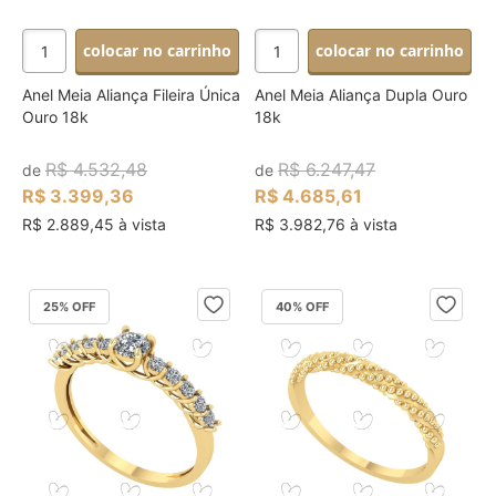
colocar no carrinho
colocar no carrinho
Anel Meia Aliança Fileira Única
Anel Meia Aliança Dupla Ouro
Ouro 18k
18k
R$ 4.532,48
R$ 6.247,47
de
de
R$ 3.399,36
R$ 4.685,61
R$ 2.889,45 à vista
R$ 3.982,76 à vista
25
% OFF
40
% OFF