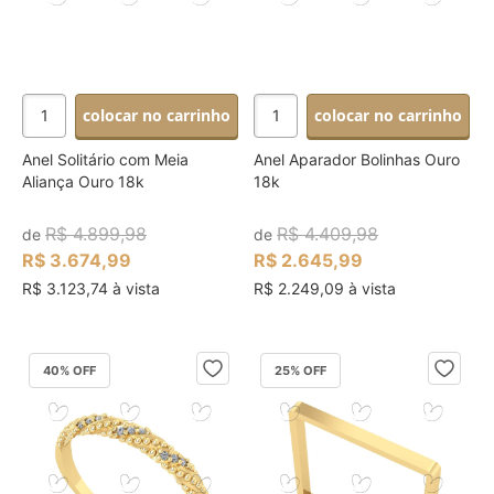
colocar no carrinho
colocar no carrinho
Anel Solitário com Meia
Anel Aparador Bolinhas Ouro
Aliança Ouro 18k
18k
R$ 4.899,98
R$ 4.409,98
de
de
R$ 3.674,99
R$ 2.645,99
R$ 3.123,74 à vista
R$ 2.249,09 à vista
40
% OFF
25
% OFF