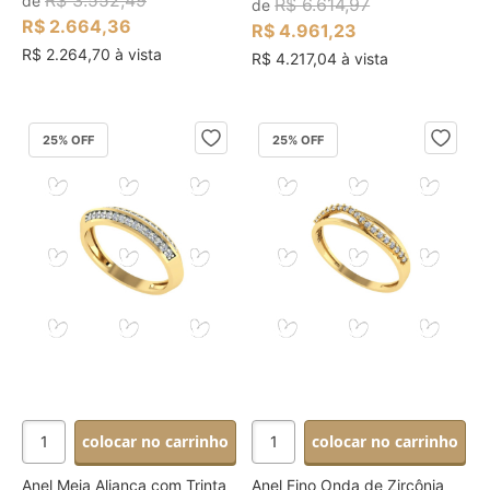
de
R$ 6.614,97
de
R$ 2.664,36
R$ 4.961,23
R$ 2.264,70 à vista
R$ 4.217,04 à vista
25
% OFF
25
% OFF
colocar no carrinho
colocar no carrinho
Anel Meia Aliança com Trinta
Anel Fino Onda de Zircônia