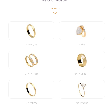
maior qualidade.
LER MAIS
ALIANÇAS
ANÉIS
APARADOR
CASAMENTO
NOIVADO
SOLITÁRIO