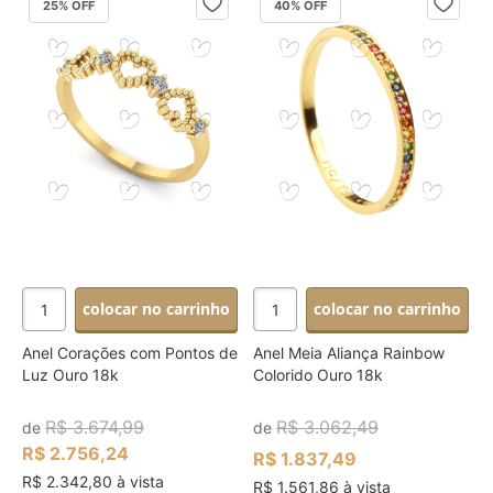
25
% OFF
40
% OFF
colocar no carrinho
colocar no carrinho
Anel Corações com Pontos de
Anel Meia Aliança Rainbow
Luz Ouro 18k
Colorido Ouro 18k
R$ 3.674,99
R$ 3.062,49
de
de
R$ 2.756,24
R$ 1.837,49
R$ 2.342,80 à vista
R$ 1.561,86 à vista