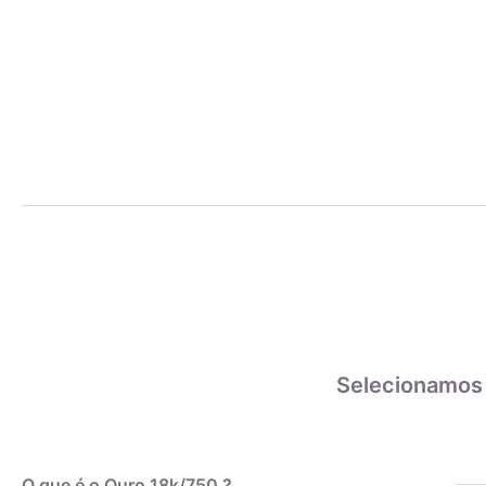
Selecionamos
O que é o Ouro 18k/750 ?