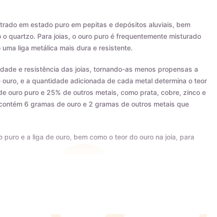
trado em estado puro em pepitas e depósitos aluviais, bem
 quartzo. Para joias, o ouro puro é frequentemente misturado
 uma liga metálica mais dura e resistente.
ilidade e resistência das joias, tornando-as menos propensas a
e ouro, e a quantidade adicionada de cada metal determina o teor
de ouro puro e 25% de outros metais, como prata, cobre, zinco e
s contém 6 gramas de ouro e 2 gramas de outros metais que
o puro e a liga de ouro, bem como o teor do ouro na joia, para
ertificado AMAGOLD, comprovando a qualidade do teor de ouro