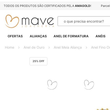
TODOS OS PRODUTOS SÃO CERTIFICADOS PELA
AMAGOLD
!
Parce
Pesquisa
OFERTAS
ALIANÇAS
ANEL DE FORMATURA
ANÉIS
Home
Anel de Ouro
Anel Meia Aliança
Anel Fino O
Pular
25
% OFF
para
o
final
da
Galeria
de
imagens