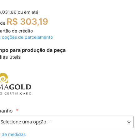
3.031,86
ou em até
R$ 303,19
 de
artão de crédito
s opções de parcelamento
po para produção da peça
dias úteis
manho
a de medidas