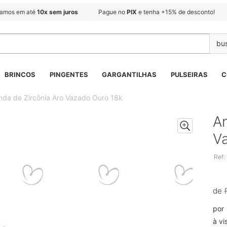
lamos em até
10x sem juros
Pague no
PIX
e tenha +15% de desconto!
BRINCOS
PINGENTES
GARGANTILHAS
PULSEIRAS
C
nda de Zircônia Aro Vazado Ouro 18k
An
V
Ref:
de
por
à vi