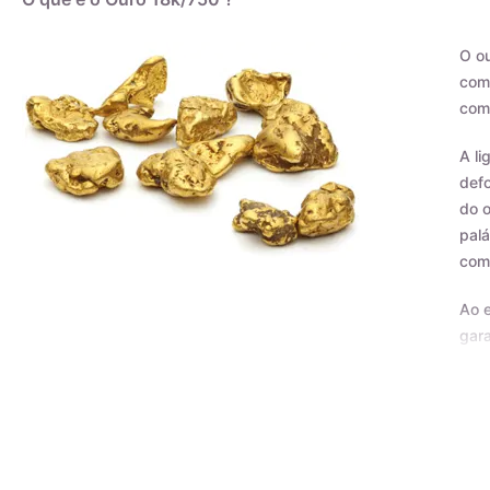
O ou
como
com 
A li
defo
do o
palá
com
Ao e
gara
Certificado de Qualidade AMAGOLD
Tod