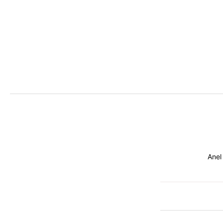
Anel
Mais
informações