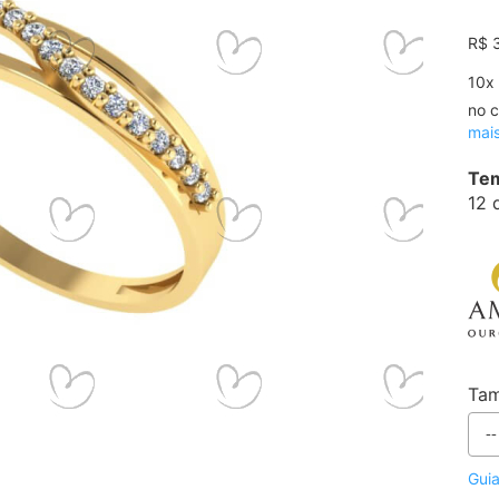
R$ 
10
x
no c
mai
Tem
12 
Ta
Gui