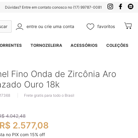
Dúvidas? Entre em contato conosco no (17) 99787-0081
entre ou crie uma conta
favoritos
Meu Ca
Pesquisa
ORRENTES
TORNOZELEIRA
ACESSÓRIOS
COLEÇÕES
el Fino Onda de Zircônia Aro
azado Ouro 18k
 17368
Frete gratis para todo o Brasil
R$ 4.042,48
R$ 2.577,08
sta no PIX com
15
% off