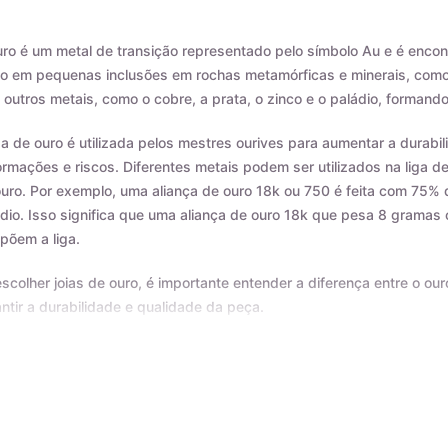
ro é um metal de transição representado pelo símbolo Au e é encon
 em pequenas inclusões em rochas metamórficas e minerais, como o
outros metais, como o cobre, a prata, o zinco e o paládio, formando
ga de ouro é utilizada pelos mestres ourives para aumentar a durab
rmações e riscos. Diferentes metais podem ser utilizados na liga d
uro. Por exemplo, uma aliança de ouro 18k ou 750 é feita com 75% 
dio. Isso significa que uma aliança de ouro 18k que pesa 8 grama
põem a liga.
scolher joias de ouro, é importante entender a diferença entre o our
ntir a durabilidade e qualidade da peça.
as as nossas joias são fabricadas por indústrias que possuem o c