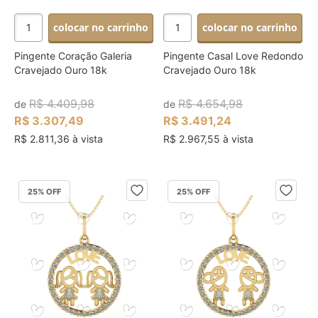
colocar no carrinho
colocar no carrinho
Pingente Coração Galeria
Pingente Casal Love Redondo
Cravejado Ouro 18k
Cravejado Ouro 18k
R$ 4.409,98
R$ 4.654,98
de
de
R$ 3.307,49
R$ 3.491,24
R$ 2.811,36 à vista
R$ 2.967,55 à vista
25
% OFF
25
% OFF