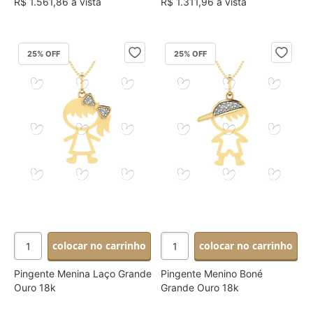
R$ 1.561,86 à vista
R$ 1.311,96 à vista
25
% OFF
25
% OFF
colocar no carrinho
colocar no carrinho
Pingente Menina Laço Grande
Pingente Menino Boné
Ouro 18k
Grande Ouro 18k