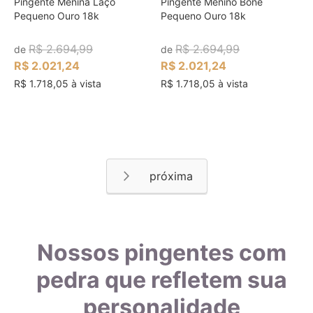
Pingente Menina Laço
Pingente Menino Boné
Pequeno Ouro 18k
Pequeno Ouro 18k
R$ 2.694,99
R$ 2.694,99
de
de
R$ 2.021,24
R$ 2.021,24
R$ 1.718,05 à vista
R$ 1.718,05 à vista
Página
Página
Próximo
Nossos pingentes com
pedra que refletem sua
personalidade