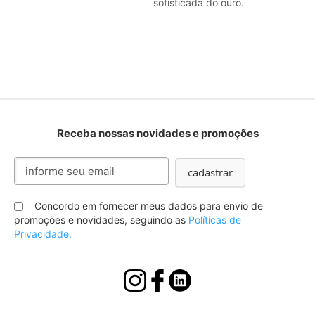
sofisticada do ouro.
Receba nossas novidades e promoções
Inscreva-
cadastrar
se
na
nossa
Concordo em fornecer meus dados para envio de
Newsletter:
promoções e novidades, seguindo as
Políticas de
Privacidade.