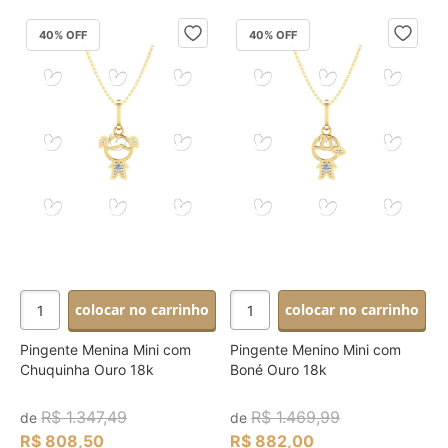
40
% OFF
40
% OFF
colocar no carrinho
colocar no carrinho
Pingente Menina Mini com
Pingente Menino Mini com
Chuquinha Ouro 18k
Boné Ouro 18k
R$ 1.347,49
R$ 1.469,99
de
de
R$ 808,50
R$ 882,00