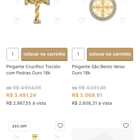
colocar no carrinho
colocar no carrinho
Pingente Crucifixo Torcido
Pingente São Bento Verso
com Pedras Ouro 18k
Ouro 18k
R$ 4.654,98
R$ 4.091,48
de
de
R$ 3.491,24
R$ 3.068,61
R$ 2.967,55 à vista
R$ 2.608,31 à vista
25
% OFF