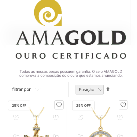
Todas as nossas peças possuem garantia. O selo AMAGOLD
comprova a composição do o ouro que estamos anunciando.
Definir
filtrar por
Direção
Decrescente
25
% OFF
25
% OFF