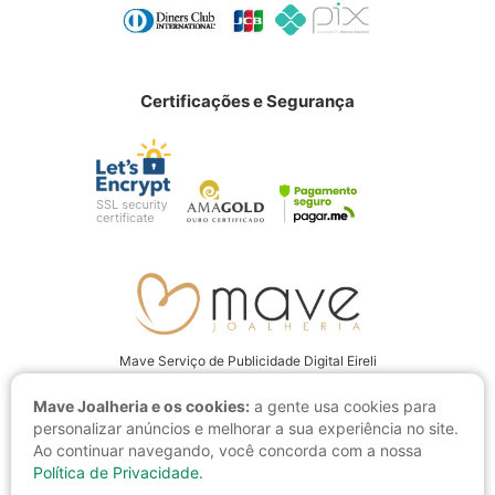
Certificações e Segurança
Mave Serviço de Publicidade Digital Eireli
CNPJ: 22.237.555/0001-94
Mave Joalheria e os cookies:
a gente usa cookies para
Av. Juscelino Kubitschek, 4001 CEP: 15093-280, São José do Rio Preto
personalizar anúncios e melhorar a sua experiência no site.
- SP
Ao continuar navegando, você concorda com a nossa
Política de Privacidade.