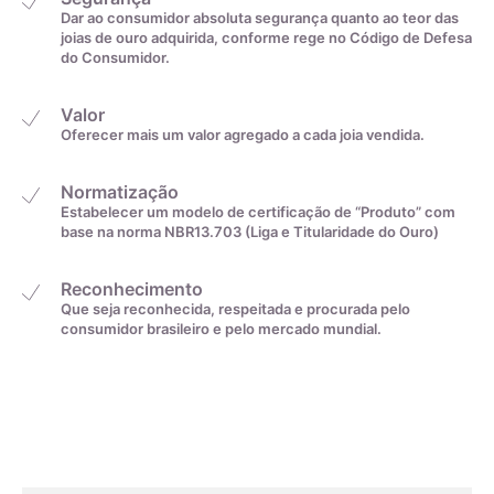
Dar ao consumidor absoluta segurança quanto ao teor das
desde 1976.
joias de ouro adquirida, conforme rege no Código de Defesa
do Consumidor.
A Zircônia Cúbica (CZ) é uma gema produzida em laboratório
que imita o diamante. Embora a zircônia ocorra na natureza,
Valor
ela cristaliza no sistema monoclínico e não cúbico, como o
Oferecer mais um valor agregado a cada joia vendida.
diamante. Na verdade, a zircônia cúbica é um tipo de zircônia
produzido em laboratório, com uma estrutura cristalina
Normatização
cúbica. É geralmente incolor, mas pode ser produzida em
Estabelecer um modelo de certificação de “Produto” com
uma variedade de cores. É importante não confundir a
base na norma NBR13.703 (Liga e Titularidade do Ouro)
zircônia cúbica com o zircão, um silicato de zircônio (ZrSiO4).
Reconhecimento
Devido ao seu baixo custo, durabilidade e semelhança visual
Que seja reconhecida, respeitada e procurada pelo
consumidor brasileiro e pelo mercado mundial.
com o diamante, a zircônia cúbica tem sido a imitação de
diamante gemológica economicamente mais importante
desde 1976. A CZ é dura, com dispersão maior do que a do
diamante, o que significa que ela tem mais brilho e fogo do
que o diamante.
Embora a zircônia cúbica não tenha a mesma raridade e valor