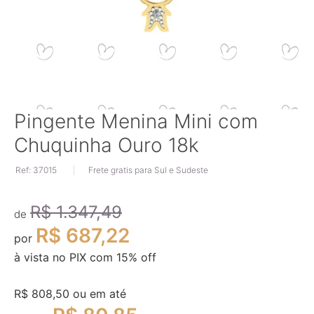
Saltar
Pingente Menina Mini com
para
Chuquinha Ouro 18k
o
início
Ref: 37015
Frete gratis para Sul e Sudeste
da
Galeria
de
R$ 1.347,49
imagens
de
R$ 687,22
por
à vista no PIX com
15
% off
R$ 808,50
ou em até