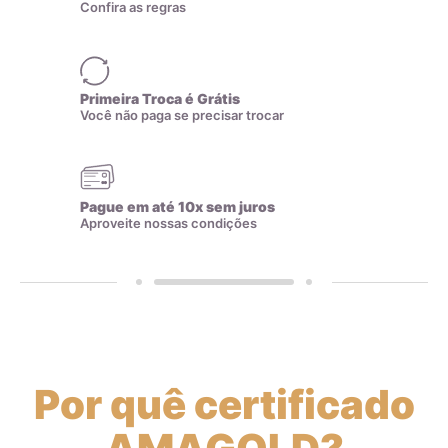
Confira as regras
Dessa forma, você pode ter certeza de que a quilatagem da
joia está gravada corretamente na peça.
Além do certificado da indústria, realizamos análises
Primeira Troca é Grátis
frequentes em nossos produtos utilizando um espectrômetro
Você não paga se precisar trocar
de raio-x, garantindo ainda mais a qualidade do teor de ouro
nas joias que produzimos. Comprar uma joia com a marca
AMAGOLD é investir em uma peça durável e de qualidade,
Pague em até 10x sem juros
comprovada pelo selo de garantia e pelas análises feitas
Aproveite nossas condições
regularmente em nossos produtos.
Zircônias
Por quê certificado