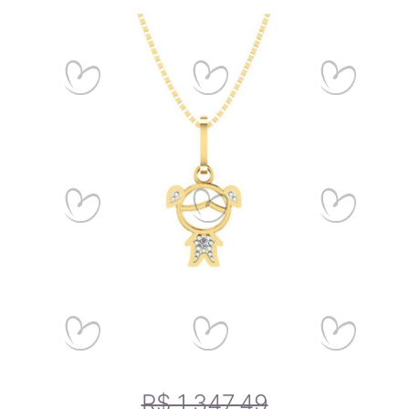
Ao escolher joias de ouro, é importante entender a diferença
entre o ouro puro e a liga de ouro, bem como o teor do ouro
na joia, para garantir a durabilidade e qualidade da peça.
Certificado de Qualidade AMAGOLD
R$ 1.347,49