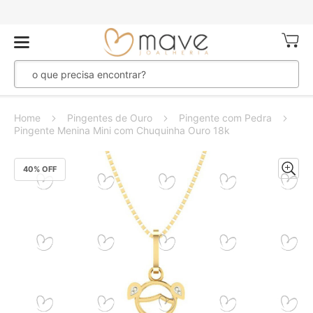
Meu Ca
Home
Pingentes de Ouro
Pingente com Pedra
Pingente Menina Mini com Chuquinha Ouro 18k
Pular
40
% OFF
para
o
final
da
Galeria
de
imagens