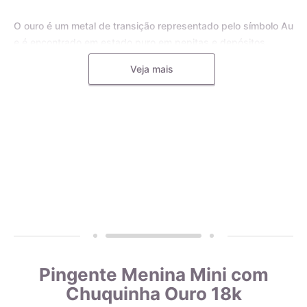
O ouro é um metal de transição representado pelo símbolo Au
e é encontrado em estado puro em pepitas e depósitos
aluviais, bem como em pequenas inclusões em rochas
Veja mais
metamórficas e minerais, como o quartzo. Para joias, o ouro
puro é frequentemente misturado com outros metais, como o
cobre, a prata, o zinco e o paládio, formando uma liga
metálica mais dura e resistente.
A liga de ouro é utilizada pelos mestres ourives para
aumentar a durabilidade e resistência das joias, tornando-as
menos propensas a deformações e riscos. Diferentes metais
podem ser utilizados na liga de ouro, e a quantidade
adicionada de cada metal determina o teor do ouro. Por
exemplo, uma aliança de ouro 18k ou 750 é feita com 75% de
ouro puro e 25% de outros metais, como prata, cobre, zinco e
paládio. Isso significa que uma aliança de ouro 18k que pesa
Pingente Menina Mini com
8 gramas contém 6 gramas de ouro e 2 gramas de outros
Chuquinha Ouro 18k
metais que compõem a liga.