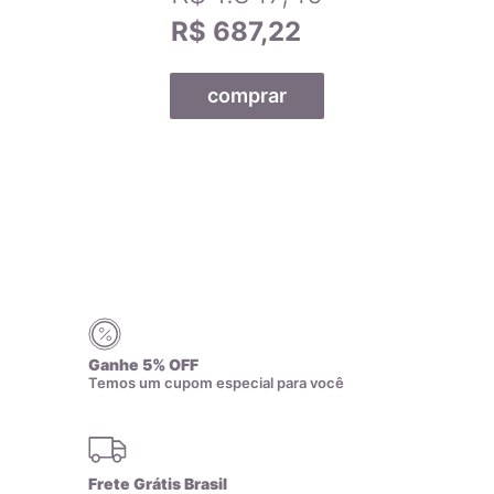
R$ 687,22
comprar
Todas as nossas joias são fabricadas por indústrias que
possuem o certificado AMAGOLD, comprovando a qualidade
do teor de ouro nos produtos anunciados. Ao misturar pré-
ligas com ouro puro, garantimos que o teor permaneça
constante, desde que a peça não seja derretida. A marca
AMAGOLD é sinônimo de qualidade e confiança no teor de
ouro da joia adquirida, além de agregar valor em termos de
design e qualidade.
Ganhe 5% OFF
Temos um cupom especial para você
Cada peça com o selo AMAGOLD tem direito a um certificado
de garantia que comprova sua qualidade. Esse certificado é
dado apenas a empresas que passam por uma rigorosa
análise, incluindo a verificação de sua forma de produção
Frete Grátis Brasil
para adequação aos critérios mais rígidos de qualidade.