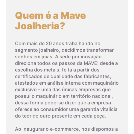
do diamante natural, ela tem uma série de aplicações na
gemologia, desde anéis de noivado até joias e relógios de
Quem é a Mave
moda. A CZ também é frequentemente usada em pesquisas
Joalheria?
científicas como um substituto do diamante em
experimentos.
Com mais de 20 anos trabalhando no
Em contraste com a zircônia cúbica, a baddeleyíta é uma
segmento joalheiro, decidimos transformar
forma natural de zircônia que cristal.
sonhos em joias. A sede por inovação
direciona todos os passos da MAVE: desde a
escolha dos metais, feita a partir dos
certificados de qualidade das fabricantes,
atestados em análise interna com maquinário
exclusivo - uma das únicas empresas que
possui o maquinário em território nacional,
dessa forma pode-se dizer que a empresa
oferece ao consumidor uma garantia vitalícia
do teor do ouro presente em cada peça.
Ao inaugurar o e-commerce, nos dispomos a