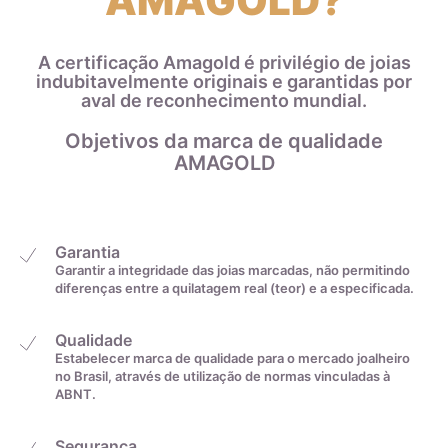
AMAGOLD?
A certificação Amagold é privilégio de joias
indubitavelmente originais e garantidas por
aval de reconhecimento mundial.
Objetivos da marca de qualidade
AMAGOLD
Garantia
Garantir a integridade das joias marcadas, não permitindo
diferenças entre a quilatagem real (teor) e a especificada.
Qualidade
Estabelecer marca de qualidade para o mercado joalheiro
no Brasil, através de utilização de normas vinculadas à
ABNT.
A zircônia cúbica é uma gema produzida em laboratório como
imitação do diamante. Descubra suas características,
diferenças em relação ao zircão e seu papel na gemologia
Segurança