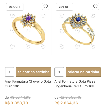
25
% OFF
25
% OFF
colocar no carrinho
colocar no carrinho
Anel Formatura Chuveiro Gota
Anel Formatura Gota Pizza
Ouro 18k
Engenharia Civil Ouro 18k
R$ 5.144,98
R$ 3.552,49
de
de
R$ 3.858,73
R$ 2.664,36