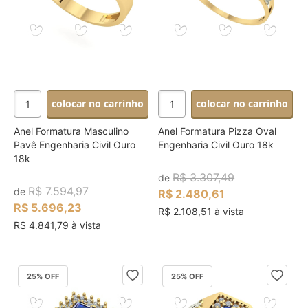
colocar no carrinho
colocar no carrinho
Anel Formatura Masculino
Anel Formatura Pizza Oval
Pavê Engenharia Civil Ouro
Engenharia Civil Ouro 18k
18k
R$ 3.307,49
de
R$ 7.594,97
de
R$ 2.480,61
R$ 5.696,23
R$ 2.108,51 à vista
R$ 4.841,79 à vista
25
% OFF
25
% OFF