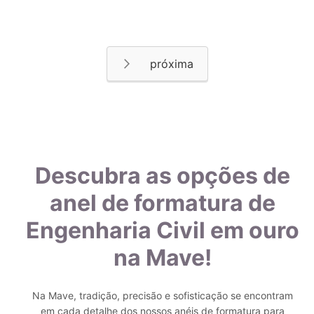
Página
Página
Próximo
Descubra as opções de
anel de formatura de
Engenharia Civil em ouro
na Mave!
Na Mave, tradição, precisão e sofisticação se encontram
em cada detalhe dos nossos anéis de formatura para