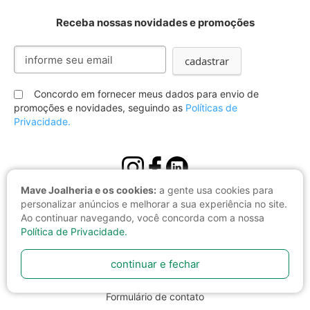
Receba nossas novidades e promoções
Inscreva-
cadastrar
se
na
nossa
Concordo em fornecer meus dados para envio de
Newsletter:
promoções e novidades, seguindo as
Políticas de
Privacidade.
Mave Joalheria e os cookies:
a gente usa cookies para
personalizar anúncios e melhorar a sua experiência no site.
Central do cliente
Ao continuar navegando, você concorda com a nossa
Política de Privacidade.
Acessar sua conta
continuar e fechar
Acompanhe seu pedido
Formulário de contato