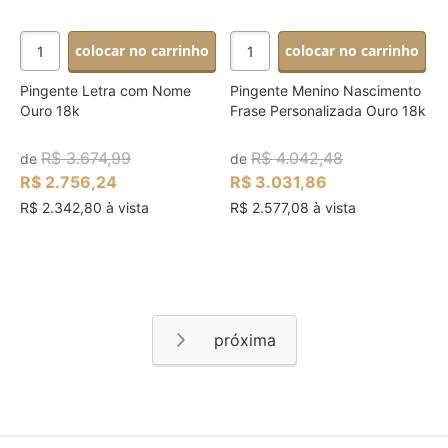
colocar no carrinho
colocar no carrinho
Pingente Letra com Nome
Pingente Menino Nascimento
Ouro 18k
Frase Personalizada Ouro 18k
R$ 3.674,99
R$ 4.042,48
de
de
R$ 2.756,24
R$ 3.031,86
R$ 2.342,80 à vista
R$ 2.577,08 à vista
Página
Página
Próximo