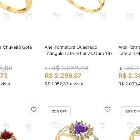
a Chuveiro Gota
Anel Formatura Quadrado
Anel Form
ocar no carrinho
colocar no carrinho
Triângulo Lateral Letras Ouro 18k
Lateral Le
4,98
R$ 3.062,49
R$ 3
de
de
,73
R$ 2.296,87
R$ 2.3
vista
R$ 1.952,33 à vista
R$ 2.030,4
25
% OFF
25
% OF