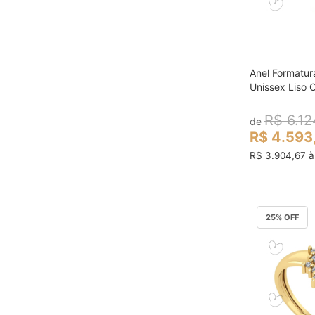
Anel Formatur
col
Unissex Liso 
R$ 6.12
de
R$ 4.593
R$ 3.904,67 à
25
% OFF