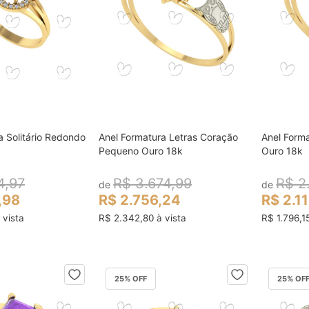
a Solitário Redondo
Anel Formatura Letras Coração
Anel Form
ocar no carrinho
colocar no carrinho
Pequeno Ouro 18k
Ouro 18k
4,97
R$ 3.674,99
R$ 2
de
de
,98
R$ 2.756,24
R$ 2.1
 vista
R$ 2.342,80 à vista
R$ 1.796,1
25
% OFF
25
% OF