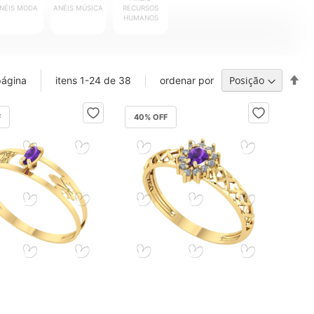
NÉIS
MODA
ANÉIS
MÚSICA
RECURSOS
HUMANOS
Def
página
ordenar por
itens
1
-
24
de
38
Di
De
F
40
% OFF