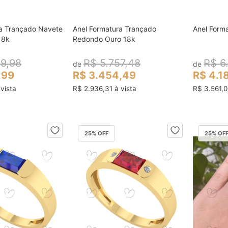
ra Trançado Navete
Anel Formatura Trançado
Anel Form
ocar no carrinho
colocar no carrinho
18k
Redondo Ouro 18k
89,98
R$ 5.757,48
R$ 6
de
de
,99
R$ 3.454,49
R$ 4.1
vista
R$ 2.936,31 à vista
R$ 3.561,0
25
% OFF
25
% OF