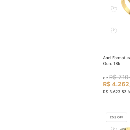
Anel Formatur
col
Ouro 18k
R$ 7.10
de
R$ 4.262
R$ 3.623,53 à
25
% OFF