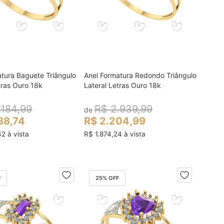
atura Baguete Triângulo
Anel Formatura Redondo Triângulo
colocar no carrinho
colocar no carrinho
tras Ouro 18k
Lateral Letras Ouro 18k
.184,99
R$ 2.939,99
de
88,74
R$ 2.204,99
2 à vista
R$ 1.874,24 à vista
F
25
% OFF