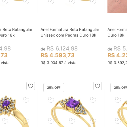
a Reto Retangular
Anel Formatura Reto Retangular
Anel Form
ocar no carrinho
colocar no carrinho
Ouro 18k
Unissex com Pedras Ouro 18k
Ouro 18k
4,98
R$ 6.124,98
R$ 5
de
de
,73
R$ 4.593,73
R$ 4.2
 vista
R$ 3.904,67 à vista
R$ 3.592,2
25
% OFF
25
% OF