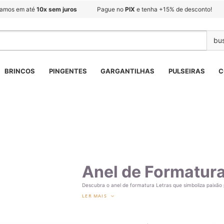
lamos em até
10x sem juros
Pague no
PIX
e tenha +15% de desconto!
BRINCOS
PINGENTES
GARGANTILHAS
PULSEIRAS
C
Anel de Formatura
Descubra o anel de formatura Letras que simboliza paixão 
LER MAIS