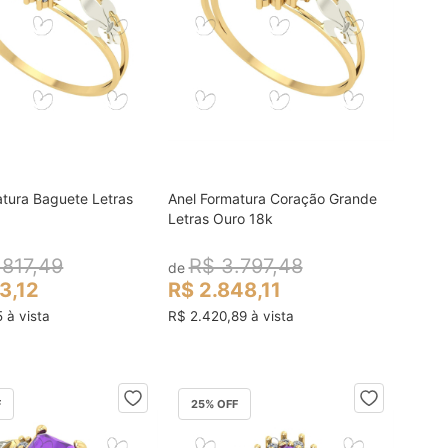
atura Baguete Letras
Anel Formatura Coração Grande
colocar no carrinho
colocar no carrinho
Letras Ouro 18k
.817,49
R$ 3.797,48
de
13,12
R$ 2.848,11
5 à vista
R$ 2.420,89 à vista
F
25
% OFF