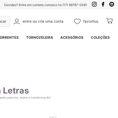
Dúvidas? Entre em contato conosco no (17) 99787-0081
entre ou crie uma conta
favoritos
Meu Ca
Pesquisa
ORRENTES
TORNOZELEIRA
ACESSÓRIOS
COLEÇÕES
 Letras
pelas palavras, ensino e transformação!
ANÉIS