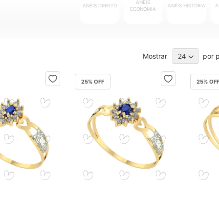
ANÉIS
ANÉIS
DIREITO
ANÉIS
HISTÓRIA
A
ECONOMIA
Mostrar
por 
25
% OFF
25
% OF