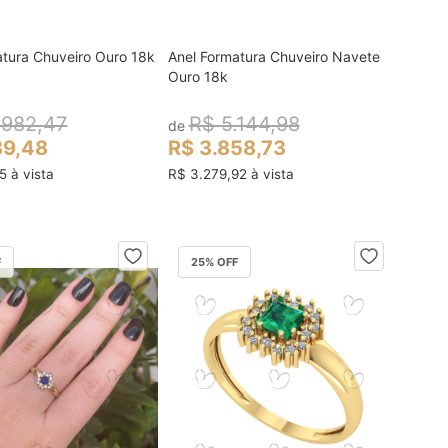
atura Chuveiro Ouro 18k
Anel Formatura Chuveiro Navete
colocar no carrinho
colocar no carrinho
Ouro 18k
.982,47
R$ 5.144,98
de
89,48
R$ 3.858,73
5 à vista
R$ 3.279,92 à vista
F
25
% OFF