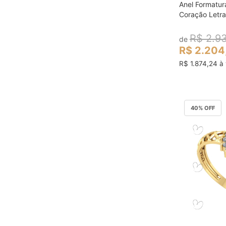
Anel Formatu
col
Coração Letra
R$ 2.9
de
R$ 2.204
R$ 1.874,24 à 
40
% OFF