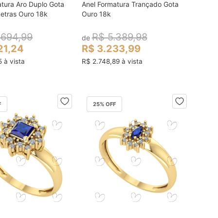
atura Aro Duplo Gota
Anel Formatura Trançado Gota
colocar no carrinho
colocar no carrinho
etras Ouro 18k
Ouro 18k
.694,99
R$ 5.389,98
de
21,24
R$ 3.233,99
5 à vista
R$ 2.748,89 à vista
F
25
% OFF