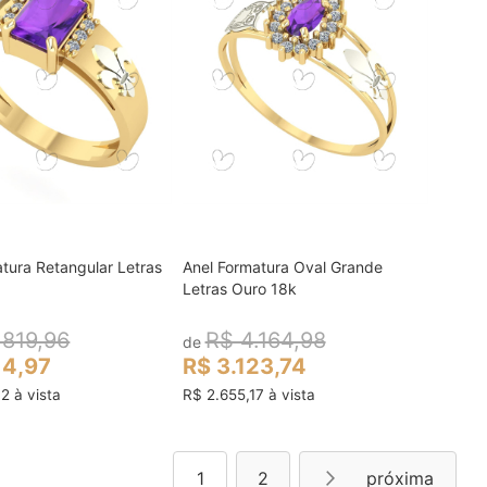
tura Retangular Letras
Anel Formatura Oval Grande
colocar no carrinho
colocar no carrinho
Letras Ouro 18k
.819,96
R$ 4.164,98
de
14,97
R$ 3.123,74
2 à vista
R$ 2.655,17 à vista
Página
Você esta lendo a pagina
Página
Página
Próximo
1
2