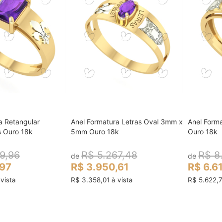
a Retangular
Anel Formatura Letras Oval 3mm x
Anel Forma
ocar no carrinho
colocar no carrinho
 Ouro 18k
5mm Ouro 18k
Ouro 18k
9,96
R$ 5.267,48
R$ 8
de
de
,97
R$ 3.950,61
R$ 6.6
vista
R$ 3.358,01 à vista
R$ 5.622,7