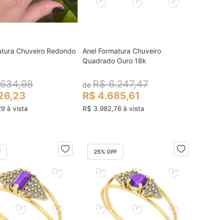
atura Chuveiro Redondo
Anel Formatura Chuveiro
colocar no carrinho
colocar no carrinho
Quadrado Ouro 18k
.634,98
R$ 6.247,47
de
26,23
R$ 4.685,61
9 à vista
R$ 3.982,76 à vista
F
25
% OFF