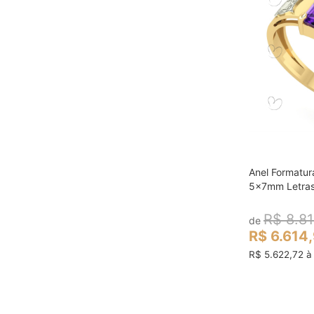
Anel Formatur
col
5x7mm Letras
R$ 8.81
de
R$ 6.614
R$ 5.622,72 à 