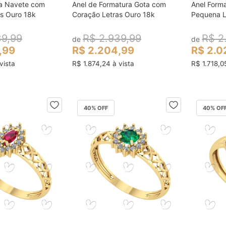
ra Navete com
Anel de Formatura Gota com
Anel Form
ocar no carrinho
colocar no carrinho
s Ouro 18k
Coração Letras Ouro 18k
Pequena L
39,99
R$ 2.939,99
R$ 2
de
de
,99
R$ 2.204,99
R$ 2.0
vista
R$ 1.874,24 à vista
R$ 1.718,0
40
% OFF
40
% OF