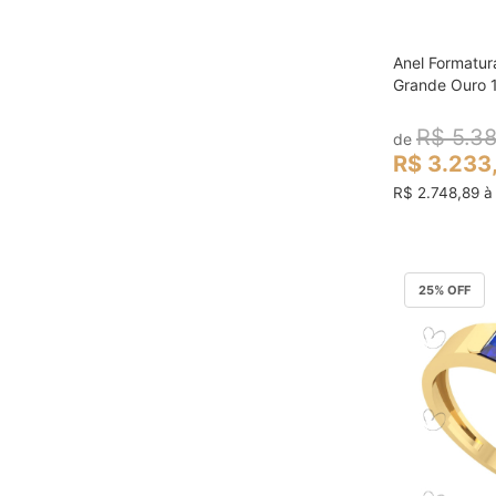
Anel Formatu
col
Grande Ouro 
R$ 5.3
de
R$ 3.233
R$ 2.748,89 à 
25
% OFF