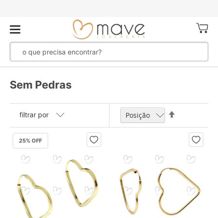
Meu Ca
Sem Pedras
Definir
filtrar por
Direção
Decrescente
25
% OFF