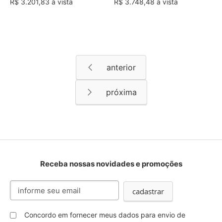
R$ 3.201,83 à vista
R$ 3.748,48 à vista
Página
Página
Anterior
Página
Próximo
Receba nossas novidades e promoções
Inscreva-
cadastrar
se
na
nossa
Concordo em fornecer meus dados para envio de