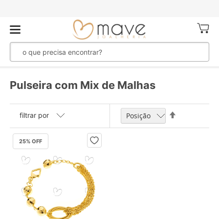
Meu Ca
Pulseira com Mix de Malhas
Definir
filtrar por
Direção
Decrescente
25
% OFF