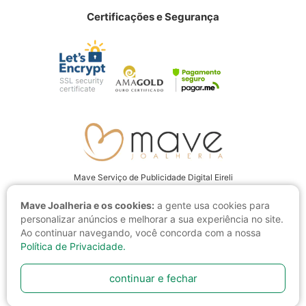
Certificações e Segurança
Mave Serviço de Publicidade Digital Eireli
CNPJ: 22.237.555/0001-94
Mave Joalheria e os cookies:
a gente usa cookies para
Av. Juscelino Kubitschek, 4001 CEP: 15093-280, São José do Rio Preto
personalizar anúncios e melhorar a sua experiência no site.
- SP
Ao continuar navegando, você concorda com a nossa
Política de Privacidade.
continuar e fechar