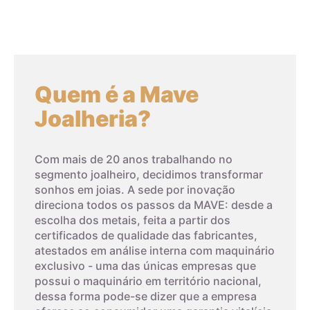
4,2cm
2
Topázio Sky e
Topázio Branco:
Quando puro é transparente mas em geral matizado por
4,3cm
3
impurezas; em termos de cor o
topázio
típico apresenta-se
cor de vinho ou amarelo-claro. Pode também ser branco,
Quem é a Mave
4,4cm
4
cinza, verde, azul, ou amarelo-avermelhado e transparente ou
Joalheria?
translúcido
4,5cm
5
Ametista:
Com mais de 20 anos trabalhando no
A
ametista
é uma variedade violeta ou púrpura do quartzo,
4,6cm
6
segmento joalheiro, decidimos transformar
muito usada como ornamento. A ametista foi usada
sonhos em joias. A sede por inovação
como pedra preciosa pelos antigos egípcios e era
direciona todos os passos da MAVE: desde a
4,7cm
7
amplamente empregada na antiguidade por entalhadores.
escolha dos metais, feita a partir dos
certificados de qualidade das fabricantes,
Quartzo Rosa:
atestados em análise interna com maquinário
4,8cm
8
exclusivo - uma das únicas empresas que
Quartzo rosa
é um tipo de quartzo, que tem uma tonalidade
03
possui o maquinário em território nacional,
cor-de-rosa clara. A cor deve-se geralmente a uma
dessa forma pode-se dizer que a empresa
4,9cm
9
quantidade pequena de impurezas de titânio no material