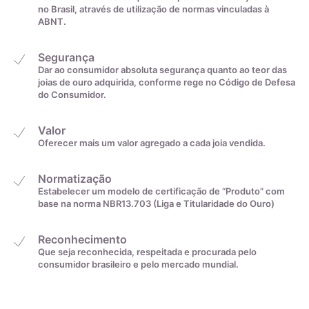
no Brasil, através de utilização de normas vinculadas à
23,8mm
35
ABNT.
Segurança
De acordo com o padrão ABNT
Dar ao consumidor absoluta segurança quanto ao teor das
joias de ouro adquirida, conforme rege no Código de Defesa
do Consumidor.
Valor
Oferecer mais um valor agregado a cada joia vendida.
Normatização
Medida linear em
Tamanho da aliança
Estabelecer um modelo de certificação de “Produto” com
centímetros
base na norma NBR13.703 (Liga e Titularidade do Ouro)
4cm
0
Reconhecimento
As pedras naturais que enfeitam as nossas Joias mais finas
Que seja reconhecida, respeitada e procurada pelo
são fruto do lento trabalho da nossa natureza, que sob
consumidor brasileiro e pelo mercado mundial.
condições específicas de pressão e temperatura produz no
4,1cm
1
interior da Terra os minerais que tanto fascinam as pessoas.
Dentre elas, as que usamos são: