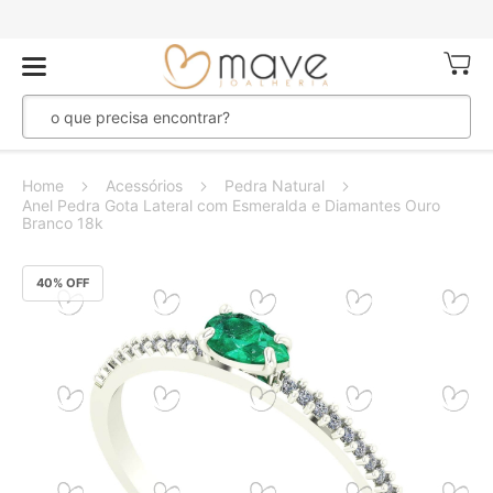
Meu Ca
Home
Acessórios
Pedra Natural
Anel Pedra Gota Lateral com Esmeralda e Diamantes Ouro
Branco 18k
Pular
40
% OFF
para
o
final
da
Galeria
de
imagens