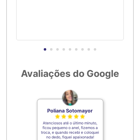
aleu,
perf
6,5cm
25
6,6cm
26
6,7cm
27
6,8cm
28
Avaliações do Google
6,9cm
29
7cm
30
Poliana Sotomayor
7,1cm
31
Atenciosos até o último minuto,
ficou pequeno o anel, fizemos a
troca, e quando recebi e coloquei
no dedo, fiquei apaixonada!
7,2cm
32