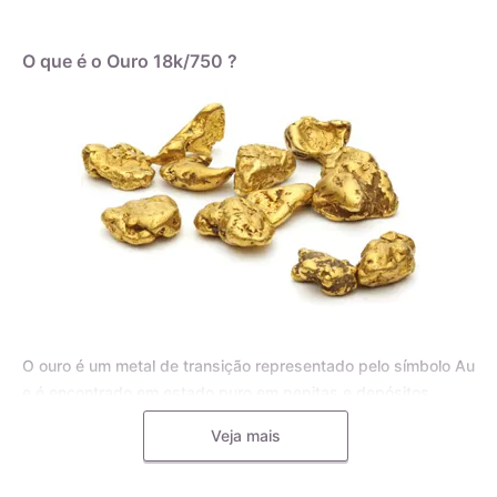
O que é o Ouro 18k/750 ?
O ouro é um metal de transição representado pelo símbolo Au
e é encontrado em estado puro em pepitas e depósitos
aluviais, bem como em pequenas inclusões em rochas
Veja mais
metamórficas e minerais, como o quartzo. Para joias, o ouro
puro é frequentemente misturado com outros metais, como o