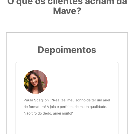
O que os clientes acham da
5,7cm
17
Mave?
5,8cm
18
Imprimir modelo
5,9cm
19
Depoimentos
6cm
20
6,1cm
21
6,2cm
22
ra
Paula Scaglioni: "Realizei meu sonho de ter um anel
Leon
6,3cm
23
de formatura! A joia é perfeita, de muita qualidade.
Ines
era
Não tiro do dedo, amei muito!"
Joal
 um
são 
6,4cm
24
e
Fui 
tudo
minh