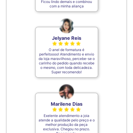
Ficou lindo demais e combinou
com a minha aliança
7,3cm
33
7,4cm
34
Jelyane Reis
O anel de formatura é
7,5cm
35
perfeitoooo! Atendimento e envio
da loja maravilhoso, percebe-se o
carinho do pedido quando recebe
o mesmo, com toda delicadeza.
De acordo com o padrão ABNT
Super recomendo!
Marilene Dias
Exelente atendimento a joia
atende a qualidade pelo preço e o
melhor produção da peça
exclusiva. Chegou no prazo.