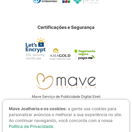
Certificações e Segurança
Mave Serviço de Publicidade Digital Eireli
CNPJ: 22.237.555/0001-94
Mave Joalheria e os cookies:
a gente usa cookies para
Av. Juscelino Kubitschek, 4001 CEP: 15093-280, São José do Rio Preto
personalizar anúncios e melhorar a sua experiência no site.
- SP
Ao continuar navegando, você concorda com a nossa
Política de Privacidade.