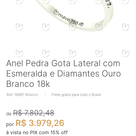
Saltar
Anel Pedra Gota Lateral com
para
Esmeralda e Diamantes Ouro
o
início
Branco 18k
da
Galeria
Ref: 19067-Branco
Frete gratis para todo o Brasil
de
imagens
R$ 7.802,48
de
R$ 3.979,26
por
à vista no PIX com
15
% off