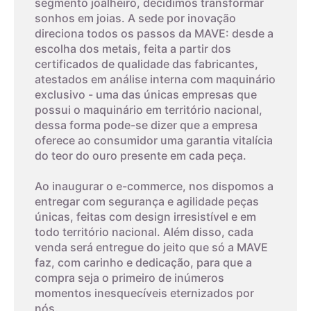
segmento joalheiro, decidimos transformar
sonhos em joias. A sede por inovação
4,6cm
6
direciona todos os passos da MAVE: desde a
escolha dos metais, feita a partir dos
4,7cm
7
certificados de qualidade das fabricantes,
atestados em análise interna com maquinário
exclusivo - uma das únicas empresas que
4,8cm
8
possui o maquinário em território nacional,
dessa forma pode-se dizer que a empresa
03
oferece ao consumidor uma garantia vitalícia
4,9cm
9
do teor do ouro presente em cada peça.
Imprima um modelo
5cm
10
Ao inaugurar o e-commerce, nos dispomos a
A terceira dica é imprimir o modelo que possui os tamanhos
entregar com segurança e agilidade peças
dos aros. Com um anel que já lhe sirva, coloque-o sobre os
únicas, feitas com design irresistível e em
aros da folha impressa. A parte interna do anel deverá
5,1cm
11
todo território nacional. Além disso, cada
encaixar exatamente no círculo interno, o que corresponde ao
venda será entregue do jeito que só a MAVE
tamanho do aro.
faz, com carinho e dedicação, para que a
5,2cm
12
compra seja o primeiro de inúmeros
O papel deverá ser impresso, não pode ser feito na tela do
momentos inesquecíveis eternizados por
seu monitor. Este método tem um alto nível de erro, então
nós.
5,3cm
13