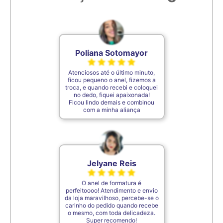
6,9cm
29
7cm
30
Poliana Sotomayor
Atenciosos até o último minuto,
7,1cm
31
ficou pequeno o anel, fizemos a
troca, e quando recebi e coloquei
no dedo, fiquei apaixonada!
Ficou lindo demais e combinou
7,2cm
32
com a minha aliança
7,3cm
33
Jelyane Reis
7,4cm
34
O anel de formatura é
perfeitoooo! Atendimento e envio
7,5cm
35
da loja maravilhoso, percebe-se o
carinho do pedido quando recebe
o mesmo, com toda delicadeza.
Super recomendo!