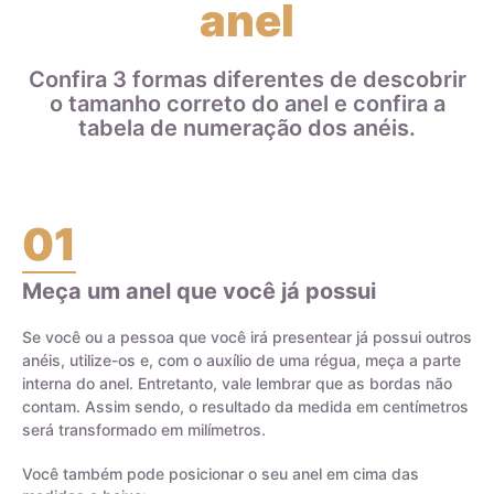
anel
paládio. Isso significa que uma aliança de ouro 18k que pesa
8 gramas contém 6 gramas de ouro e 2 gramas de outros
metais que compõem a liga.
Confira 3 formas diferentes de descobrir
o tamanho correto do anel e confira a
Ao escolher joias de ouro, é importante entender a diferença
tabela de numeração dos anéis.
entre o ouro puro e a liga de ouro, bem como o teor do ouro
na joia, para garantir a durabilidade e qualidade da peça.
01
Meça um anel que você já possui
Certificado de Qualidade AMAGOLD
Se você ou a pessoa que você irá presentear já possui outros
anéis, utilize-os e, com o auxílio de uma régua, meça a parte
interna do anel. Entretanto, vale lembrar que as bordas não
contam. Assim sendo, o resultado da medida em centímetros
será transformado em milímetros.
Você também pode posicionar o seu anel em cima das