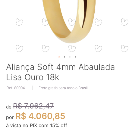
Saltar
Aliança Soft 4mm Abaulada
para
Lisa Ouro 18k
o
início
Ref: 80004
Frete gratis para todo o Brasil
da
Galeria
de
R$ 7.962,47
imagens
de
R$ 4.060,85
por
à vista no PIX com
15
% off