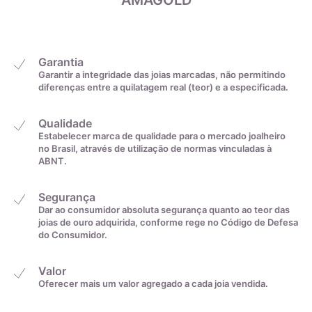
AMAGOLD
22,6mm
31
22,9mm
32
Garantia
Garantir a integridade das joias marcadas, não permitindo
diferenças entre a quilatagem real (teor) e a especificada.
23,2mm
33
Qualidade
23,5mm
34
Estabelecer marca de qualidade para o mercado joalheiro
no Brasil, através de utilização de normas vinculadas à
ABNT.
23,8mm
35
Segurança
Dar ao consumidor absoluta segurança quanto ao teor das
De acordo com o padrão ABNT
joias de ouro adquirida, conforme rege no Código de Defesa
do Consumidor.
Valor
Oferecer mais um valor agregado a cada joia vendida.