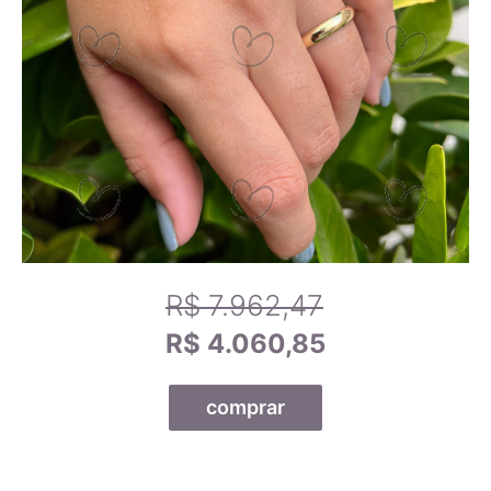
15,2mm
8
Calibrando sua tela
15,6mm
9
Passo 1
- Se você estiver utilizando um celular, por-favor,
deite-o para melhor funcionamento da ferramenta.
15,9mm
10
Passo 2
- Arraste o canto do cartão de crédito abaixo até
que fique do mesmo tamanho que o seu cartão.
16,2mm
11
Passo 3
- Use um anel que se adapte a você e compare-o
com os tamanhos dos anéis na tela para encontrar o tamanho
exato do anel.
16,5mm
12
R$ 7.962,47
16,8mm
13
R$ 4.060,85
17,1mm
14
comprar
17,5mm
15