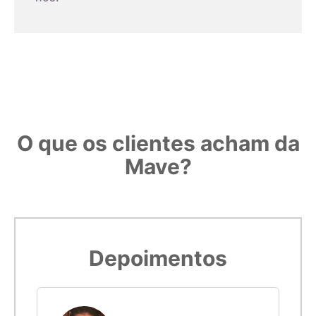
deverá ser feito cuidadosamente.
Observe o padrão de impressão:
5,4cm
14
Confira com uma régua o padrão. Se medir 3 centímetros, é
porque o gabarito foi impresso corretamente.
5,5cm
15
5,6cm
16
O que os clientes acham da
Mave?
5,7cm
17
5,8cm
18
Imprimir modelo
5,9cm
19
Depoimentos
6cm
20