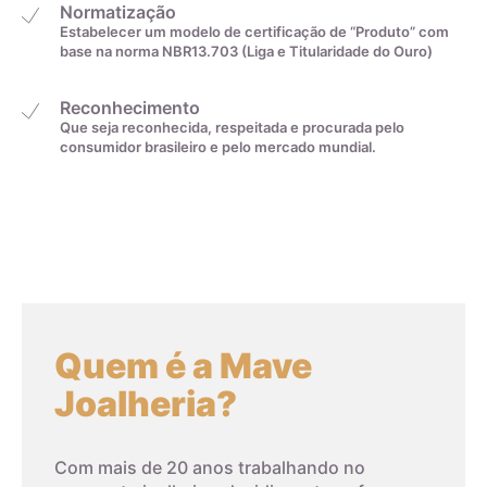
Normatização
Estabelecer um modelo de certificação de “Produto” com
Medida linear em
Tamanho da aliança
base na norma NBR13.703 (Liga e Titularidade do Ouro)
centímetros
Reconhecimento
Que seja reconhecida, respeitada e procurada pelo
4cm
0
consumidor brasileiro e pelo mercado mundial.
4,1cm
1
4,2cm
2
4,3cm
3
Quem é a Mave
4,4cm
4
Joalheria?
4,5cm
5
Com mais de 20 anos trabalhando no