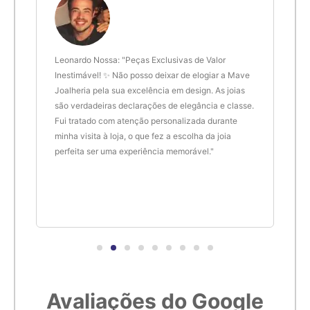
6,1cm
21
6,2cm
22
 anel
Leonardo Nossa: "Peças Exclusivas de Valor
Delt
de.
Inestimável! ✨ Não posso deixar de elogiar a Mave
são 
Joalheria pela sua excelência em design. As joias
desi
6,3cm
23
são verdadeiras declarações de elegância e classe.
resu
Fui tratado com atenção personalizada durante
enco
6,4cm
24
minha visita à loja, o que fez a escolha da joia
que 
perfeita ser uma experiência memorável."
cert
6,5cm
25
6,6cm
26
6,7cm
27
Avaliações do Google
6,8cm
28