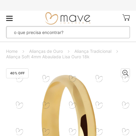
Meu Ca
Home
Alianças de Ouro
Aliança Tradicional
Aliança Soft 4mm Abaulada Lisa Ouro 18k
Pular
40
% OFF
para
o
final
da
Galeria
de
imagens