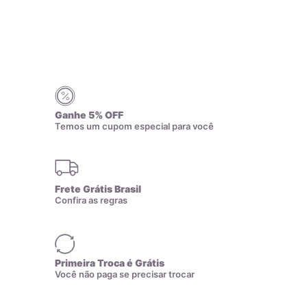
17,8mm
16
Clique e arraste
no canto para
18,1mm
17
redimensionar.
18,4mm
18
Ganhe 5% OFF
7
8
9
10
11
Temos um cupom especial para você
18,7mm
19
12
13
14
15
16
19,1mm
20
Frete Grátis Brasil
Confira as regras
19,4mm
21
17
18
19
20
21
19,7mm
22
Primeira Troca é Grátis
Você não paga se precisar trocar
22
23
24
25
20mm
23