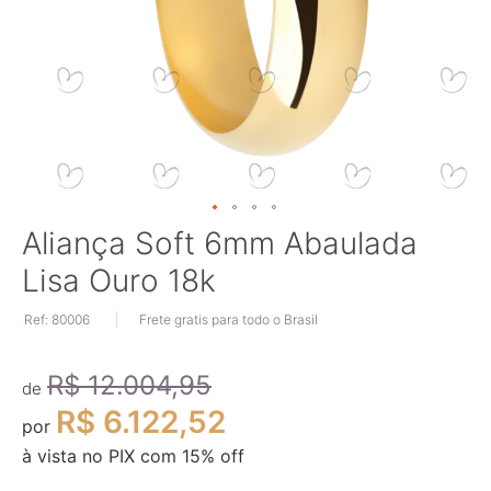
Saltar
Aliança Soft 6mm Abaulada
para
Lisa Ouro 18k
o
início
Ref: 80006
Frete gratis para todo o Brasil
da
Galeria
de
R$ 12.004,95
imagens
de
R$ 6.122,52
por
à vista no PIX com
15
% off