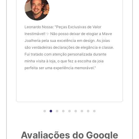
6,1cm
21
6,2cm
22
 anel
Leonardo Nossa: "Peças Exclusivas de Valor
Delt
de.
Inestimável! ✨ Não posso deixar de elogiar a Mave
são 
Joalheria pela sua excelência em design. As joias
desi
6,3cm
23
são verdadeiras declarações de elegância e classe.
resu
Fui tratado com atenção personalizada durante
enco
6,4cm
24
minha visita à loja, o que fez a escolha da joia
que 
perfeita ser uma experiência memorável."
cert
6,5cm
25
6,6cm
26
6,7cm
27
Avaliações do Google
6,8cm
28