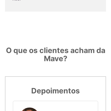
deverá ser feito cuidadosamente.
Observe o padrão de impressão:
5,4cm
14
Confira com uma régua o padrão. Se medir 3 centímetros, é
porque o gabarito foi impresso corretamente.
5,5cm
15
5,6cm
16
O que os clientes acham da
Mave?
5,7cm
17
5,8cm
18
Imprimir modelo
5,9cm
19
Depoimentos
6cm
20