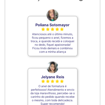
6,9cm
29
7cm
30
Poliana Sotomayor
Atenciosos até o último minuto,
7,1cm
31
ficou pequeno o anel, fizemos a
troca, e quando recebi e coloquei
no dedo, fiquei apaixonada!
Ficou lindo demais e combinou
7,2cm
32
com a minha aliança
7,3cm
33
Jelyane Reis
7,4cm
34
O anel de formatura é
perfeitoooo! Atendimento e envio
7,5cm
35
da loja maravilhoso, percebe-se o
carinho do pedido quando recebe
o mesmo, com toda delicadeza.
Super recomendo!