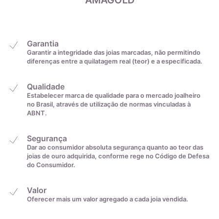
AMAGOLD
22,6mm
31
22,9mm
32
Garantia
Garantir a integridade das joias marcadas, não permitindo
diferenças entre a quilatagem real (teor) e a especificada.
23,2mm
33
Qualidade
23,5mm
34
Estabelecer marca de qualidade para o mercado joalheiro
no Brasil, através de utilização de normas vinculadas à
ABNT.
23,8mm
35
Segurança
Dar ao consumidor absoluta segurança quanto ao teor das
De acordo com o padrão ABNT
joias de ouro adquirida, conforme rege no Código de Defesa
do Consumidor.
Valor
Oferecer mais um valor agregado a cada joia vendida.