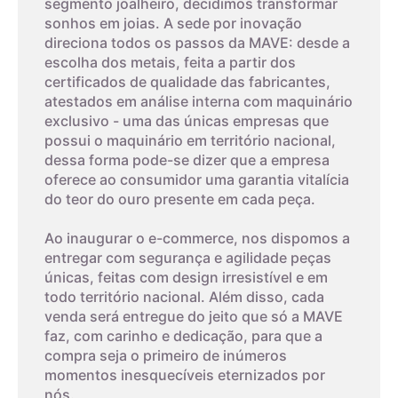
segmento joalheiro, decidimos transformar
sonhos em joias. A sede por inovação
4,6cm
6
direciona todos os passos da MAVE: desde a
escolha dos metais, feita a partir dos
4,7cm
7
certificados de qualidade das fabricantes,
atestados em análise interna com maquinário
exclusivo - uma das únicas empresas que
4,8cm
8
possui o maquinário em território nacional,
dessa forma pode-se dizer que a empresa
03
oferece ao consumidor uma garantia vitalícia
4,9cm
9
do teor do ouro presente em cada peça.
Imprima um modelo
5cm
10
Ao inaugurar o e-commerce, nos dispomos a
A terceira dica é imprimir o modelo que possui os tamanhos
entregar com segurança e agilidade peças
dos aros. Com um anel que já lhe sirva, coloque-o sobre os
únicas, feitas com design irresistível e em
aros da folha impressa. A parte interna do anel deverá
5,1cm
11
todo território nacional. Além disso, cada
encaixar exatamente no círculo interno, o que corresponde ao
venda será entregue do jeito que só a MAVE
tamanho do aro.
faz, com carinho e dedicação, para que a
5,2cm
12
compra seja o primeiro de inúmeros
O papel deverá ser impresso, não pode ser feito na tela do
momentos inesquecíveis eternizados por
seu monitor. Este método tem um alto nível de erro, então
nós.
5,3cm
13