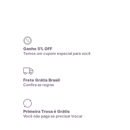
17,8mm
16
Clique e arraste
no canto para
18,1mm
17
redimensionar.
18,4mm
18
Ganhe 5% OFF
7
8
9
10
11
Temos um cupom especial para você
18,7mm
19
12
13
14
15
16
19,1mm
20
Frete Grátis Brasil
Confira as regras
19,4mm
21
17
18
19
20
21
19,7mm
22
Primeira Troca é Grátis
Você não paga se precisar trocar
22
23
24
25
20mm
23