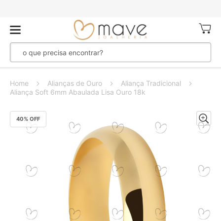
Meu Ca
Home
Alianças de Ouro
Aliança Tradicional
Aliança Soft 6mm Abaulada Lisa Ouro 18k
Pular
40
% OFF
para
o
final
da
Galeria
de
imagens