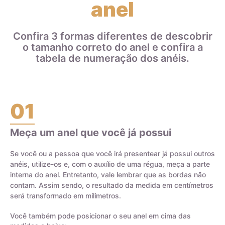
anel
paládio. Isso significa que uma aliança de ouro 18k que pesa
8 gramas contém 6 gramas de ouro e 2 gramas de outros
metais que compõem a liga.
Confira 3 formas diferentes de descobrir
o tamanho correto do anel e confira a
Ao escolher joias de ouro, é importante entender a diferença
tabela de numeração dos anéis.
entre o ouro puro e a liga de ouro, bem como o teor do ouro
na joia, para garantir a durabilidade e qualidade da peça.
01
Meça um anel que você já possui
Certificado de Qualidade AMAGOLD
Se você ou a pessoa que você irá presentear já possui outros
anéis, utilize-os e, com o auxílio de uma régua, meça a parte
interna do anel. Entretanto, vale lembrar que as bordas não
contam. Assim sendo, o resultado da medida em centímetros
será transformado em milímetros.
Você também pode posicionar o seu anel em cima das