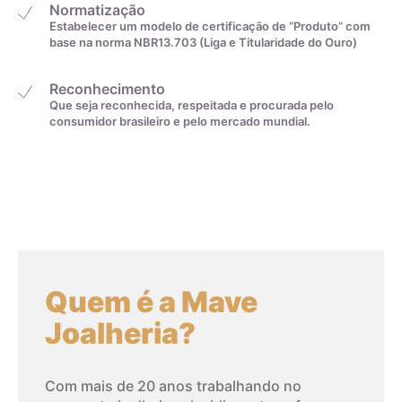
Normatização
Estabelecer um modelo de certificação de “Produto” com
Medida linear em
Tamanho da aliança
base na norma NBR13.703 (Liga e Titularidade do Ouro)
centímetros
Reconhecimento
Que seja reconhecida, respeitada e procurada pelo
4cm
0
consumidor brasileiro e pelo mercado mundial.
4,1cm
1
4,2cm
2
4,3cm
3
Quem é a Mave
4,4cm
4
Joalheria?
4,5cm
5
Com mais de 20 anos trabalhando no