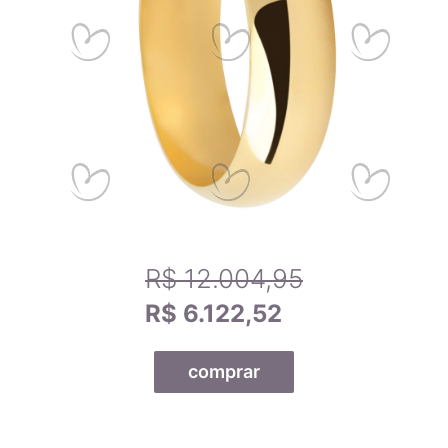
15,2mm
8
Calibrando sua tela
15,6mm
9
Passo 1
- Se você estiver utilizando um celular, por-favor,
deite-o para melhor funcionamento da ferramenta.
15,9mm
10
Passo 2
- Arraste o canto do cartão de crédito abaixo até
que fique do mesmo tamanho que o seu cartão.
16,2mm
11
Passo 3
- Use um anel que se adapte a você e compare-o
com os tamanhos dos anéis na tela para encontrar o tamanho
exato do anel.
16,5mm
12
R$ 12.004,95
16,8mm
13
R$ 6.122,52
17,1mm
14
comprar
17,5mm
15