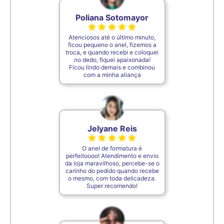
7cm
30
Poliana Sotomayor
Atenciosos até o último minuto,
7,1cm
31
ficou pequeno o anel, fizemos a
troca, e quando recebi e coloquei
no dedo, fiquei apaixonada!
Ficou lindo demais e combinou
7,2cm
32
com a minha aliança
7,3cm
33
Jelyane Reis
7,4cm
34
O anel de formatura é
perfeitoooo! Atendimento e envio
7,5cm
35
da loja maravilhoso, percebe-se o
carinho do pedido quando recebe
o mesmo, com toda delicadeza.
Super recomendo!
De acordo com o padrão ABNT