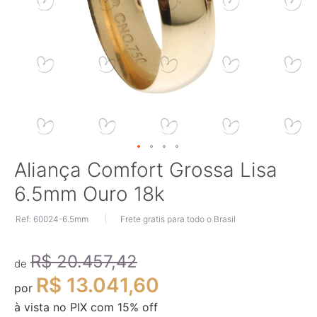
Saltar
Aliança Comfort Grossa Lisa
para
6.5mm Ouro 18k
o
início
Ref: 60024-6.5mm
Frete gratis para todo o Brasil
da
Galeria
de
R$ 20.457,42
imagens
de
R$ 13.041,60
por
à vista no PIX com
15
% off