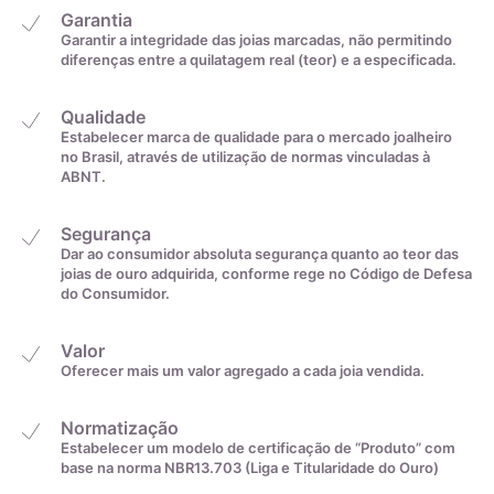
22,9mm
32
Garantia
Garantir a integridade das joias marcadas, não permitindo
diferenças entre a quilatagem real (teor) e a especificada.
23,2mm
33
Diamantes
Qualidade
23,5mm
34
Estabelecer marca de qualidade para o mercado joalheiro
no Brasil, através de utilização de normas vinculadas à
ABNT.
23,8mm
35
Segurança
Dar ao consumidor absoluta segurança quanto ao teor das
De acordo com o padrão ABNT
joias de ouro adquirida, conforme rege no Código de Defesa
do Consumidor.
Valor
Oferecer mais um valor agregado a cada joia vendida.
O diamante é uma forma alotrópica do carbono, com fórmula
química C, conhecido por ser um cristal extremamente
valioso. Normalmente cristaliza com estrutura cúbica e pode
Normatização
Estabelecer um modelo de certificação de “Produto” com
ser sintetizado industrialmente. Os diamantes são
Medida linear em
Tamanho da aliança
base na norma NBR13.703 (Liga e Titularidade do Ouro)
diferenciados de outras formas alotrópicas do carbono por
centímetros