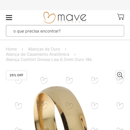
Meu Ca
Home
Alianças de Ouro
Aliança de Casamento Anatômica
Aliança Comfort Grossa Lisa 6.5mm Ouro 18k
Pular
25
% OFF
para
o
final
da
Galeria
de
imagens