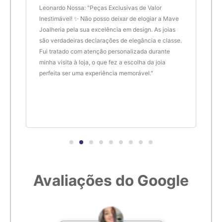
Embora a zircônia cúbica não tenha a mesma raridade e valor
6,2cm
22
 anel
Leonardo Nossa: "Peças Exclusivas de Valor
Delt
do diamante natural, ela tem uma série de aplicações na
de.
Inestimável! ✨ Não posso deixar de elogiar a Mave
são 
gemologia, desde anéis de noivado até joias e relógios de
Joalheria pela sua excelência em design. As joias
desi
6,3cm
23
moda. A CZ também é frequentemente usada em pesquisas
são verdadeiras declarações de elegância e classe.
resu
científicas como um substituto do diamante em
Fui tratado com atenção personalizada durante
enco
6,4cm
24
experimentos.
minha visita à loja, o que fez a escolha da joia
que 
perfeita ser uma experiência memorável."
cert
Em contraste com a zircônia cúbica, a baddeleyíta é uma
6,5cm
25
forma natural de zircônia que cristal.
6,6cm
26
6,7cm
27
Avaliações do Google
6,8cm
28
6,9cm
29