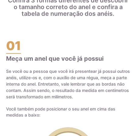
Confira 3 formas diferentes de descobrir
o tamanho correto do anel e confira a
Ao escolher joias de ouro, é importante entender a diferença
tabela de numeração dos anéis.
entre o ouro puro e a liga de ouro, bem como o teor do ouro
na joia, para garantir a durabilidade e qualidade da peça.
01
Meça um anel que você já possui
Certificado de Qualidade AMAGOLD
Se você ou a pessoa que você irá presentear já possui outros
anéis, utilize-os e, com o auxílio de uma régua, meça a parte
interna do anel. Entretanto, vale lembrar que as bordas não
contam. Assim sendo, o resultado da medida em centímetros
será transformado em milímetros.
Você também pode posicionar o seu anel em cima das
medidas a baixo: