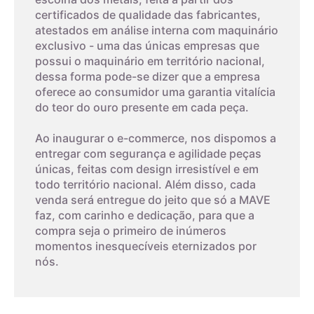
4,7cm
7
certificados de qualidade das fabricantes,
atestados em análise interna com maquinário
exclusivo - uma das únicas empresas que
4,8cm
8
possui o maquinário em território nacional,
dessa forma pode-se dizer que a empresa
03
oferece ao consumidor uma garantia vitalícia
4,9cm
9
do teor do ouro presente em cada peça.
Imprima um modelo
5cm
10
Ao inaugurar o e-commerce, nos dispomos a
A terceira dica é imprimir o modelo que possui os tamanhos
entregar com segurança e agilidade peças
dos aros. Com um anel que já lhe sirva, coloque-o sobre os
únicas, feitas com design irresistível e em
aros da folha impressa. A parte interna do anel deverá
5,1cm
11
todo território nacional. Além disso, cada
encaixar exatamente no círculo interno, o que corresponde ao
venda será entregue do jeito que só a MAVE
tamanho do aro.
faz, com carinho e dedicação, para que a
5,2cm
12
compra seja o primeiro de inúmeros
O papel deverá ser impresso, não pode ser feito na tela do
momentos inesquecíveis eternizados por
seu monitor. Este método tem um alto nível de erro, então
nós.
5,3cm
13
deverá ser feito cuidadosamente.
A zircônia cúbica é uma gema produzida em laboratório como
Observe o padrão de impressão:
5,4cm
14
imitação do diamante. Descubra suas características,
Confira com uma régua o padrão. Se medir 3 centímetros, é