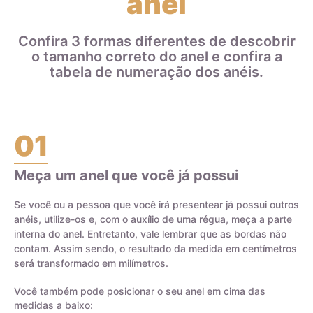
anel
paládio. Isso significa que uma aliança de ouro 18k que pesa
8 gramas contém 6 gramas de ouro e 2 gramas de outros
metais que compõem a liga.
Confira 3 formas diferentes de descobrir
o tamanho correto do anel e confira a
Ao escolher joias de ouro, é importante entender a diferença
tabela de numeração dos anéis.
entre o ouro puro e a liga de ouro, bem como o teor do ouro
na joia, para garantir a durabilidade e qualidade da peça.
01
Meça um anel que você já possui
Certificado de Qualidade AMAGOLD
Se você ou a pessoa que você irá presentear já possui outros
anéis, utilize-os e, com o auxílio de uma régua, meça a parte
interna do anel. Entretanto, vale lembrar que as bordas não
contam. Assim sendo, o resultado da medida em centímetros
será transformado em milímetros.
Você também pode posicionar o seu anel em cima das
medidas a baixo: