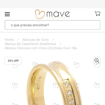
Meu Ca
Home
Alianças de Ouro
Aliança de Casamento Anatômica
Aliança Côncava com Cinco Zircônias Ouro 18k
Pular
25
% OFF
para
o
final
da
Galeria
de
imagens