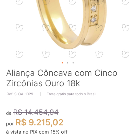
Saltar
Aliança Côncava com Cinco
para
Zircônias Ouro 18k
o
início
Ref: S-CAL1029
Frete gratis para todo o Brasil
da
Galeria
de
R$ 14.454,94
imagens
de
R$ 9.215,02
por
à vista no PIX com
15
% off