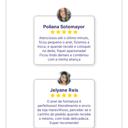
6,9cm
29
7cm
30
Poliana Sotomayor
Atenciosos até o último minuto,
7,1cm
31
ficou pequeno o anel, fizemos a
troca, e quando recebi e coloquei
no dedo, fiquei apaixonada!
Ficou lindo demais e combinou
7,2cm
32
com a minha aliança
7,3cm
33
Jelyane Reis
7,4cm
34
O anel de formatura é
perfeitoooo! Atendimento e envio
7,5cm
35
da loja maravilhoso, percebe-se o
carinho do pedido quando recebe
o mesmo, com toda delicadeza.
Super recomendo!