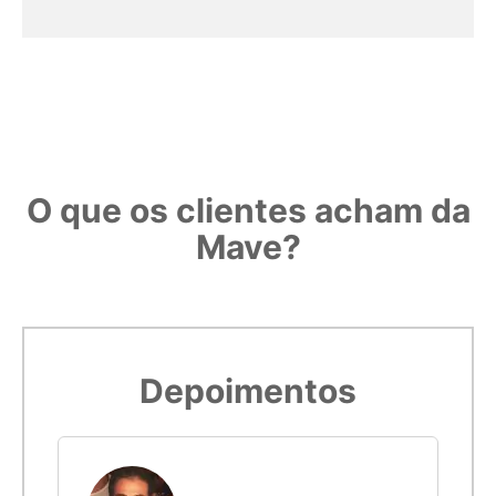
Observe o padrão de impressão:
5,4cm
14
Confira com uma régua o padrão. Se medir 3 centímetros, é
porque o gabarito foi impresso corretamente.
5,5cm
15
5,6cm
16
O que os clientes acham da
Mave?
5,7cm
17
5,8cm
18
Imprimir modelo
5,9cm
19
Depoimentos
6cm
20