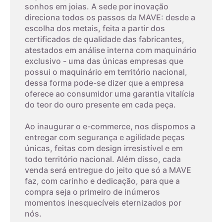
sonhos em joias. A sede por inovação
4,6cm
6
direciona todos os passos da MAVE: desde a
escolha dos metais, feita a partir dos
4,7cm
7
certificados de qualidade das fabricantes,
atestados em análise interna com maquinário
exclusivo - uma das únicas empresas que
4,8cm
8
possui o maquinário em território nacional,
dessa forma pode-se dizer que a empresa
03
oferece ao consumidor uma garantia vitalícia
4,9cm
9
do teor do ouro presente em cada peça.
Imprima um modelo
5cm
10
Ao inaugurar o e-commerce, nos dispomos a
A terceira dica é imprimir o modelo que possui os tamanhos
entregar com segurança e agilidade peças
dos aros. Com um anel que já lhe sirva, coloque-o sobre os
únicas, feitas com design irresistível e em
aros da folha impressa. A parte interna do anel deverá
5,1cm
11
todo território nacional. Além disso, cada
encaixar exatamente no círculo interno, o que corresponde ao
venda será entregue do jeito que só a MAVE
tamanho do aro.
faz, com carinho e dedicação, para que a
5,2cm
12
compra seja o primeiro de inúmeros
O papel deverá ser impresso, não pode ser feito na tela do
momentos inesquecíveis eternizados por
seu monitor. Este método tem um alto nível de erro, então
nós.
5,3cm
13
deverá ser feito cuidadosamente.