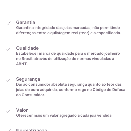
22,6mm
31
22,9mm
32
Garantia
Garantir a integridade das joias marcadas, não permitindo
diferenças entre a quilatagem real (teor) e a especificada.
23,2mm
33
Qualidade
23,5mm
34
Estabelecer marca de qualidade para o mercado joalheiro
no Brasil, através de utilização de normas vinculadas à
ABNT.
23,8mm
35
Segurança
Dar ao consumidor absoluta segurança quanto ao teor das
De acordo com o padrão ABNT
joias de ouro adquirida, conforme rege no Código de Defesa
do Consumidor.
Valor
Oferecer mais um valor agregado a cada joia vendida.
Normatização