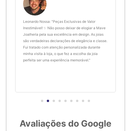
6,1cm
21
6,2cm
22
 anel
Leonardo Nossa: "Peças Exclusivas de Valor
Delt
de.
Inestimável! ✨ Não posso deixar de elogiar a Mave
são 
Joalheria pela sua excelência em design. As joias
desi
6,3cm
23
são verdadeiras declarações de elegância e classe.
resu
Fui tratado com atenção personalizada durante
enco
6,4cm
24
minha visita à loja, o que fez a escolha da joia
que 
perfeita ser uma experiência memorável."
cert
6,5cm
25
6,6cm
26
6,7cm
27
Avaliações do Google
6,8cm
28