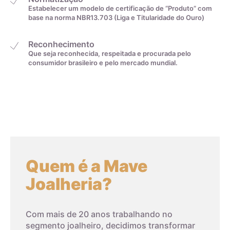
Estabelecer um modelo de certificação de “Produto” com
Medida linear em
Tamanho da aliança
base na norma NBR13.703 (Liga e Titularidade do Ouro)
centímetros
Reconhecimento
Que seja reconhecida, respeitada e procurada pelo
4cm
0
consumidor brasileiro e pelo mercado mundial.
4,1cm
1
4,2cm
2
4,3cm
3
Quem é a Mave
4,4cm
4
Joalheria?
4,5cm
5
Com mais de 20 anos trabalhando no
segmento joalheiro, decidimos transformar