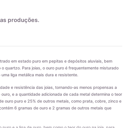
as produções.
trado em estado puro em pepitas e depósitos aluviais, bem
 quartzo. Para joias, o ouro puro é frequentemente misturado
 uma liga metálica mais dura e resistente.
ilidade e resistência das joias, tornando-as menos propensas a
e ouro, e a quantidade adicionada de cada metal determina o teor
de ouro puro e 25% de outros metais, como prata, cobre, zinco e
s contém 6 gramas de ouro e 2 gramas de outros metais que
o puro e a liga de ouro, bem como o teor do ouro na joia, para