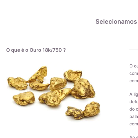
Selecionamos
O que é o Ouro 18k/750 ?
O ou
como
com 
A li
defo
do o
palá
com
Ao e