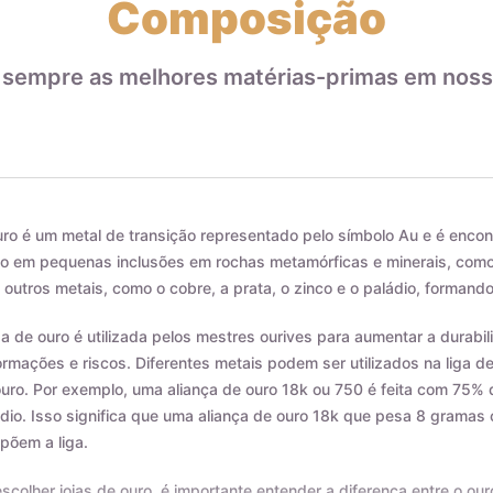
Composição
 sempre as melhores matérias-primas em noss
ro é um metal de transição representado pelo símbolo Au e é encon
 em pequenas inclusões em rochas metamórficas e minerais, como o
outros metais, como o cobre, a prata, o zinco e o paládio, formando
ga de ouro é utilizada pelos mestres ourives para aumentar a durab
rmações e riscos. Diferentes metais podem ser utilizados na liga d
uro. Por exemplo, uma aliança de ouro 18k ou 750 é feita com 75% 
dio. Isso significa que uma aliança de ouro 18k que pesa 8 grama
põem a liga.
scolher joias de ouro, é importante entender a diferença entre o our