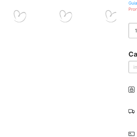
Gui
Pron
Ca