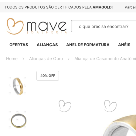
TODOS OS PRODUTOS SÃO CERTIFICADOS PELA
AMAGOLD
!
Parce
Pesquisa
OFERTAS
ALIANÇAS
ANEL DE FORMATURA
ANÉIS
Home
Alianças de Ouro
Aliança de Casamento Anatôm
Pular
40
% OFF
para
o
final
da
Galeria
de
imagens