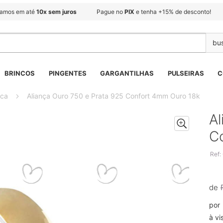
lamos em até
10x sem juros
Pague no
PIX
e tenha +15% de desconto!
BRINCOS
PINGENTES
GARGANTILHAS
PULSEIRAS
C
ica
Aliança Ouro 750 e Prata 925 Confort 4mm Ouro 18k
Al
C
Ref:
de
por
à vi