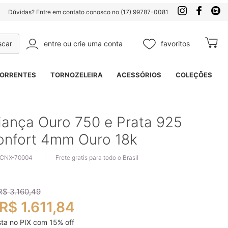
Dúvidas? Entre em contato conosco no (17) 99787-0081
entre ou crie uma conta
favoritos
Meu Ca
Pesquisa
ORRENTES
TORNOZELEIRA
ACESSÓRIOS
COLEÇÕES
iança Ouro 750 e Prata 925
onfort 4mm Ouro 18k
 CNX-70004
Frete gratis para todo o Brasil
R$ 3.160,49
R$ 1.611,84
sta no PIX com
15
% off