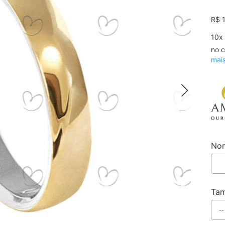
R$ 
10
x
no c
mai
Nom
Ta