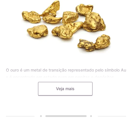
O ouro é um metal de transição representado pelo símbolo Au
e é encontrado em estado puro em pepitas e depósitos
aluviais, bem como em pequenas inclusões em rochas
Veja mais
metamórficas e minerais, como o quartzo. Para joias, o ouro
puro é frequentemente misturado com outros metais, como o
cobre, a prata, o zinco e o paládio, formando uma liga
metálica mais dura e resistente.
A liga de ouro é utilizada pelos mestres ourives para