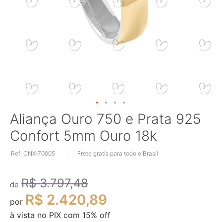
Saltar
Aliança Ouro 750 e Prata 925
para
Confort 5mm Ouro 18k
o
início
Ref: CNX-70005
Frete gratis para todo o Brasil
da
Galeria
de
R$ 3.797,48
imagens
de
R$ 2.420,89
por
à vista no PIX com
15
% off