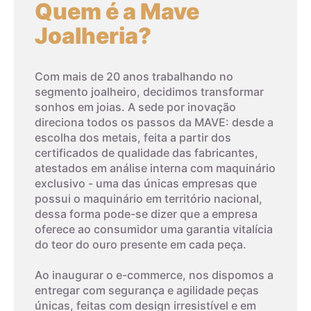
Quem é a Mave
4,4cm
4
Joalheria?
4,5cm
5
Com mais de 20 anos trabalhando no
segmento joalheiro, decidimos transformar
sonhos em joias. A sede por inovação
4,6cm
6
direciona todos os passos da MAVE: desde a
escolha dos metais, feita a partir dos
4,7cm
7
certificados de qualidade das fabricantes,
atestados em análise interna com maquinário
exclusivo - uma das únicas empresas que
4,8cm
8
possui o maquinário em território nacional,
dessa forma pode-se dizer que a empresa
03
oferece ao consumidor uma garantia vitalícia
4,9cm
9
do teor do ouro presente em cada peça.
Imprima um modelo
5cm
10
Ao inaugurar o e-commerce, nos dispomos a
A terceira dica é imprimir o modelo que possui os tamanhos
entregar com segurança e agilidade peças
dos aros. Com um anel que já lhe sirva, coloque-o sobre os
únicas, feitas com design irresistível e em