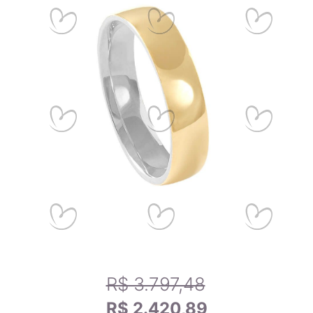
14,6mm
6
14,9mm
7
15,2mm
8
Calibrando sua tela
15,6mm
9
Passo 1
- Se você estiver utilizando um celular, por-favor,
deite-o para melhor funcionamento da ferramenta.
15,9mm
10
Passo 2
- Arraste o canto do cartão de crédito abaixo até
que fique do mesmo tamanho que o seu cartão.
16,2mm
11
Passo 3
- Use um anel que se adapte a você e compare-o
com os tamanhos dos anéis na tela para encontrar o tamanho
exato do anel.
16,5mm
12
R$ 3.797,48
16,8mm
13
R$ 2.420,89