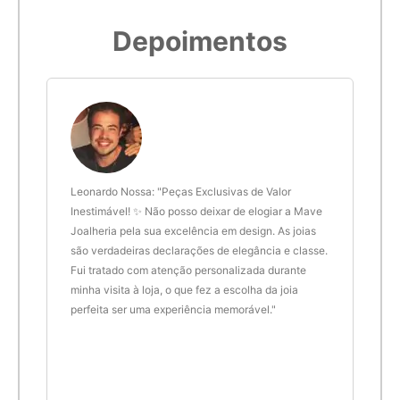
Imprimir modelo
5,9cm
19
Depoimentos
6cm
20
6,1cm
21
6,2cm
22
 anel
Leonardo Nossa: "Peças Exclusivas de Valor
Delt
de.
Inestimável! ✨ Não posso deixar de elogiar a Mave
são 
Joalheria pela sua excelência em design. As joias
desi
6,3cm
23
são verdadeiras declarações de elegância e classe.
resu
Fui tratado com atenção personalizada durante
enco
6,4cm
24
minha visita à loja, o que fez a escolha da joia
que 
perfeita ser uma experiência memorável."
cert
6,5cm
25
6,6cm
26