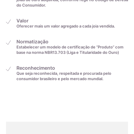
do Consumidor.
Valor
Oferecer mais um valor agregado a cada joia vendida.
Normatização
Estabelecer um modelo de certificação de “Produto” com
Medida linear em
Tamanho da aliança
base na norma NBR13.703 (Liga e Titularidade do Ouro)
centímetros
Reconhecimento
Que seja reconhecida, respeitada e procurada pelo
4cm
0
consumidor brasileiro e pelo mercado mundial.
4,1cm
1
4,2cm
2
4,3cm
3