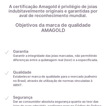
Antes de mais nada, a medição deverá ser feita pela junta do
21,9mm
29
A certificação Amagold é privilégio de joias
dedo. Após isso, você deve marcar a medida e estender o fio
indubitavelmente originais e garantidas por
sobre uma régua, anotando o comprimento marcado.
aval de reconhecimento mundial.
Por fim, com o auxílio da tabela abaixo, você irá descobrir o
22,2mm
30
tamanho do anel convertendo a medida de centímetros para
Objetivos da marca de qualidade
a exata:
AMAGOLD
22,6mm
31
22,9mm
32
Garantia
Garantir a integridade das joias marcadas, não permitindo
diferenças entre a quilatagem real (teor) e a especificada.
23,2mm
33
Qualidade
23,5mm
34
Estabelecer marca de qualidade para o mercado joalheiro
no Brasil, através de utilização de normas vinculadas à
ABNT.
23,8mm
35
Segurança
Dar ao consumidor absoluta segurança quanto ao teor das
De acordo com o padrão ABNT
joias de ouro adquirida, conforme rege no Código de Defesa