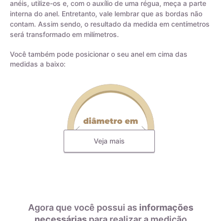
anéis, utilize-os e, com o auxílio de uma régua, meça a parte
interna do anel. Entretanto, vale lembrar que as bordas não
contam. Assim sendo, o resultado da medida em centímetros
será transformado em milímetros.
Você também pode posicionar o seu anel em cima das
medidas a baixo:
Veja mais
Todas as nossas joias são fabricadas por indústrias que
possuem o certificado AMAGOLD, comprovando a qualidade
do teor de ouro nos produtos anunciados. Ao misturar pré-
ligas com ouro puro, garantimos que o teor permaneça
Agora que você possui as
informações
constante, desde que a peça não seja derretida. A marca
necessárias
para realizar a medição