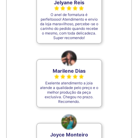
Jelyane Reis
7,4cm
34
O anel de formatura é
perfeitoooo! Atendimento e envio
7,5cm
35
da loja maravilhoso, percebe-se o
carinho do pedido quando recebe
o mesmo, com toda delicadeza.
Super recomendo!
De acordo com o padrão ABNT
Marilene Dias
Exelente atendimento a joia
atende a qualidade pelo preço e o
melhor produção da peça
exclusiva. Chegou no prazo.
Recomendo.
Joyce Monteiro