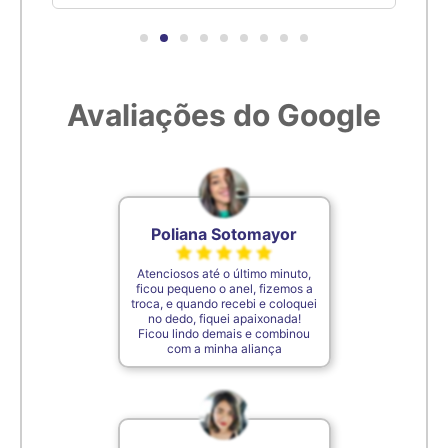
6,7cm
27
Avaliações do Google
6,8cm
28
6,9cm
29
7cm
30
Poliana Sotomayor
Atenciosos até o último minuto,
7,1cm
31
ficou pequeno o anel, fizemos a
troca, e quando recebi e coloquei
no dedo, fiquei apaixonada!
Ficou lindo demais e combinou
7,2cm
32
com a minha aliança
7,3cm
33