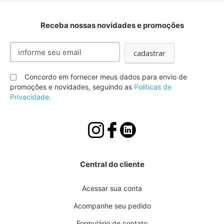
Receba nossas novidades e promoções
Inscreva-
cadastrar
se
na
nossa
Concordo em fornecer meus dados para envio de
Newsletter:
promoções e novidades, seguindo as
Políticas de
Privacidade.
Central do cliente
Acessar sua conta
Acompanhe seu pedido
Formulário de contato