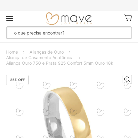
Meu Ca
Home
Alianças de Ouro
Aliança de Casamento Anatômica
Aliança Ouro 750 e Prata 925 Confort 5mm Ouro 18k
Pular
25
% OFF
para
o
final
da
Galeria
de
imagens