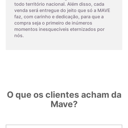
aros da folha impressa. A parte interna do anel deverá
5,1cm
11
todo território nacional. Além disso, cada
encaixar exatamente no círculo interno, o que corresponde ao
venda será entregue do jeito que só a MAVE
tamanho do aro.
faz, com carinho e dedicação, para que a
5,2cm
12
compra seja o primeiro de inúmeros
O papel deverá ser impresso, não pode ser feito na tela do
momentos inesquecíveis eternizados por
seu monitor. Este método tem um alto nível de erro, então
nós.
5,3cm
13
deverá ser feito cuidadosamente.
Observe o padrão de impressão:
5,4cm
14
Confira com uma régua o padrão. Se medir 3 centímetros, é
porque o gabarito foi impresso corretamente.
5,5cm
15
5,6cm
16
O que os clientes acham da
Mave?
5,7cm
17
5,8cm
18