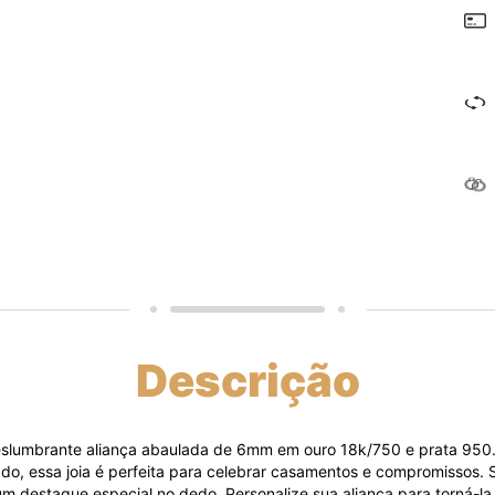
Descrição
slumbrante aliança abaulada de 6mm em ouro 18k/750 e prata 950
cado, essa joia é perfeita para celebrar casamentos e compromissos. 
 destaque especial no dedo. Personalize sua aliança para torná-la 