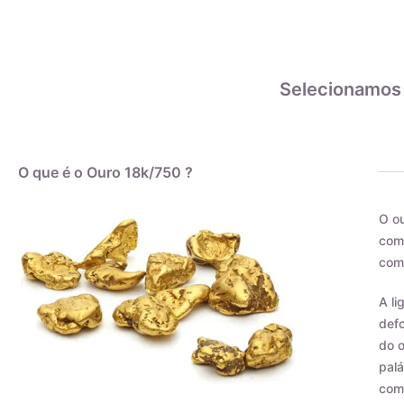
Selecionamos
O que é o Ouro 18k/750 ?
O ou
como
com 
A li
defo
do o
palá
com