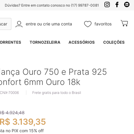
Dúvidas? Entre em contato conosco no (17) 99787-0081
entre ou crie uma conta
favoritos
Meu Ca
Pesquisa
ORRENTES
TORNOZELEIRA
ACESSÓRIOS
COLEÇÕES
iança Ouro 750 e Prata 925
onfort 6mm Ouro 18k
 CNX-70006
Frete gratis para todo o Brasil
R$ 4.924,48
R$ 3.139,35
sta no PIX com
15
% off