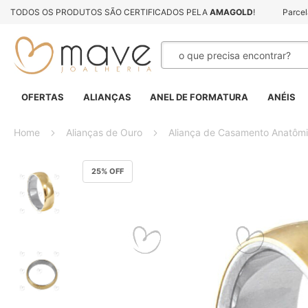
TODOS OS PRODUTOS SÃO CERTIFICADOS PELA
AMAGOLD
!
Parce
Pesquisa
OFERTAS
ALIANÇAS
ANEL DE FORMATURA
ANÉIS
Home
Alianças de Ouro
Aliança de Casamento Anatôm
Pular
25
% OFF
para
o
final
da
Galeria
de
imagens