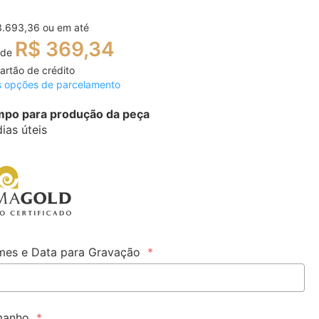
3.693,36
ou em até
R$ 369,34
 de
artão de crédito
s opções de parcelamento
po para produção da peça
dias úteis
es e Data para Gravação
manho