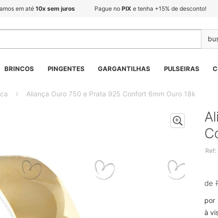
lamos em até
10x sem juros
Pague no
PIX
e tenha +15% de desconto!
BRINCOS
PINGENTES
GARGANTILHAS
PULSEIRAS
C
ica
Aliança Ouro 750 e Prata 925 Confort 6mm Ouro 18k
Al
C
Ref:
de
por
à vi