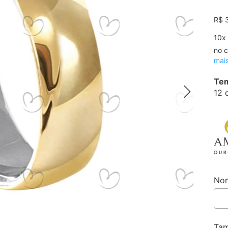
R$ 
10
x
no c
mai
Tem
12 
Nom
Ta