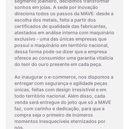
segmento joalheiro, decidimos transformar
sonhos em joias. A sede por inovação
4,6cm
6
direciona todos os passos da MAVE: desde a
escolha dos metais, feita a partir dos
4,7cm
7
certificados de qualidade das fabricantes,
atestados em análise interna com maquinário
exclusivo - uma das únicas empresas que
4,8cm
8
possui o maquinário em território nacional,
dessa forma pode-se dizer que a empresa
03
oferece ao consumidor uma garantia vitalícia
4,9cm
9
do teor do ouro presente em cada peça.
Imprima um modelo
5cm
10
Ao inaugurar o e-commerce, nos dispomos a
A terceira dica é imprimir o modelo que possui os tamanhos
entregar com segurança e agilidade peças
dos aros. Com um anel que já lhe sirva, coloque-o sobre os
únicas, feitas com design irresistível e em
aros da folha impressa. A parte interna do anel deverá
5,1cm
11
todo território nacional. Além disso, cada
encaixar exatamente no círculo interno, o que corresponde ao
venda será entregue do jeito que só a MAVE
tamanho do aro.
faz, com carinho e dedicação, para que a
5,2cm
12
compra seja o primeiro de inúmeros
O papel deverá ser impresso, não pode ser feito na tela do
momentos inesquecíveis eternizados por
seu monitor. Este método tem um alto nível de erro, então
nós.
5,3cm
13