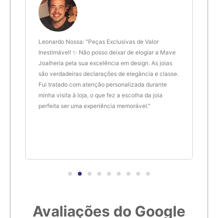
diamante, o que significa que ela tem mais brilho e fogo do
6,1cm
21
que o diamante.
Embora a zircônia cúbica não tenha a mesma raridade e valor
6,2cm
22
 anel
Leonardo Nossa: "Peças Exclusivas de Valor
Delt
do diamante natural, ela tem uma série de aplicações na
de.
Inestimável! ✨ Não posso deixar de elogiar a Mave
são 
gemologia, desde anéis de noivado até joias e relógios de
Joalheria pela sua excelência em design. As joias
desi
6,3cm
23
moda. A CZ também é frequentemente usada em pesquisas
são verdadeiras declarações de elegância e classe.
resu
científicas como um substituto do diamante em
Fui tratado com atenção personalizada durante
enco
6,4cm
24
experimentos.
minha visita à loja, o que fez a escolha da joia
que 
perfeita ser uma experiência memorável."
cert
Em contraste com a zircônia cúbica, a baddeleyíta é uma
6,5cm
25
forma natural de zircônia que cristal.
6,6cm
26
6,7cm
27
Avaliações do Google
6,8cm
28