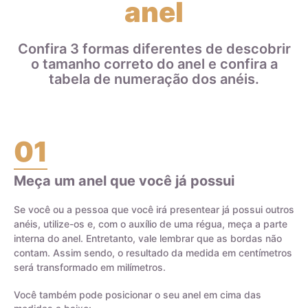
anel
paládio. Isso significa que uma aliança de ouro 18k que pesa
8 gramas contém 6 gramas de ouro e 2 gramas de outros
metais que compõem a liga.
Confira 3 formas diferentes de descobrir
o tamanho correto do anel e confira a
Ao escolher joias de ouro, é importante entender a diferença
tabela de numeração dos anéis.
entre o ouro puro e a liga de ouro, bem como o teor do ouro
na joia, para garantir a durabilidade e qualidade da peça.
01
Meça um anel que você já possui
Certificado de Qualidade AMAGOLD
Se você ou a pessoa que você irá presentear já possui outros
anéis, utilize-os e, com o auxílio de uma régua, meça a parte
interna do anel. Entretanto, vale lembrar que as bordas não
contam. Assim sendo, o resultado da medida em centímetros
será transformado em milímetros.
Você também pode posicionar o seu anel em cima das