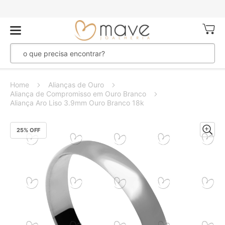
Meu Ca
Home
Alianças de Ouro
Aliança de Compromisso em Ouro Branco
Aliança Aro Liso 3.9mm Ouro Branco 18k
Pular
25
% OFF
para
o
final
da
Galeria
de
imagens