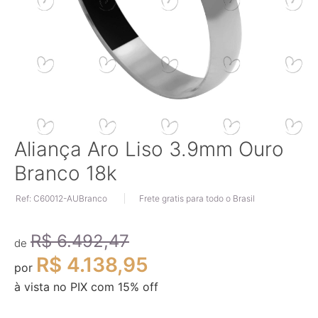
Saltar
Aliança Aro Liso 3.9mm Ouro
para
Branco 18k
o
início
Ref: C60012-AUBranco
Frete gratis para todo o Brasil
da
Galeria
de
R$ 6.492,47
imagens
de
R$ 4.138,95
por
à vista no PIX com
15
% off