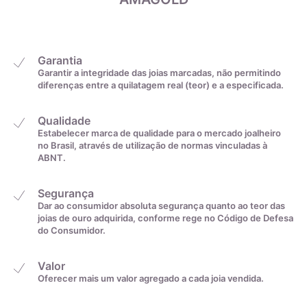
22,6mm
31
de banho de ródio é eletrolítico.
22,9mm
32
Garantia
Garantir a integridade das joias marcadas, não permitindo
diferenças entre a quilatagem real (teor) e a especificada.
23,2mm
33
Diamantes
Qualidade
23,5mm
34
Estabelecer marca de qualidade para o mercado joalheiro
no Brasil, através de utilização de normas vinculadas à
ABNT.
23,8mm
35
Segurança
Dar ao consumidor absoluta segurança quanto ao teor das
De acordo com o padrão ABNT
joias de ouro adquirida, conforme rege no Código de Defesa
do Consumidor.
Valor
Oferecer mais um valor agregado a cada joia vendida.
O diamante é uma forma alotrópica do carbono, com fórmula
química C, conhecido por ser um cristal extremamente