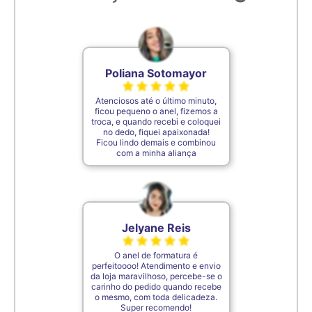
6,9cm
29
7cm
30
Poliana Sotomayor
Atenciosos até o último minuto,
7,1cm
31
ficou pequeno o anel, fizemos a
troca, e quando recebi e coloquei
no dedo, fiquei apaixonada!
Ficou lindo demais e combinou
7,2cm
32
com a minha aliança
7,3cm
33
Jelyane Reis
7,4cm
34
O anel de formatura é
perfeitoooo! Atendimento e envio
7,5cm
35
da loja maravilhoso, percebe-se o
carinho do pedido quando recebe
o mesmo, com toda delicadeza.
Super recomendo!