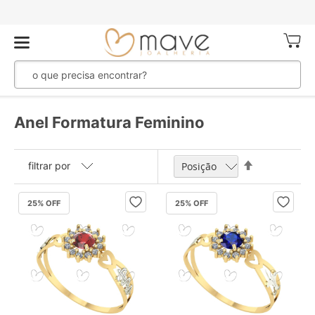
Meu Ca
Anel Formatura Feminino
Definir
filtrar por
Direção
Decrescente
25
% OFF
25
% OFF