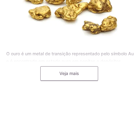
O ouro é um metal de transição representado pelo símbolo Au
e é encontrado em estado puro em pepitas e depósitos
aluviais, bem como em pequenas inclusões em rochas
Veja mais
metamórficas e minerais, como o quartzo. Para joias, o ouro
puro é frequentemente misturado com outros metais, como o
cobre, a prata, o zinco e o paládio, formando uma liga
metálica mais dura e resistente.
A liga de ouro é utilizada pelos mestres ourives para
aumentar a durabilidade e resistência das joias, tornando-as
menos propensas a deformações e riscos. Diferentes metais
podem ser utilizados na liga de ouro, e a quantidade