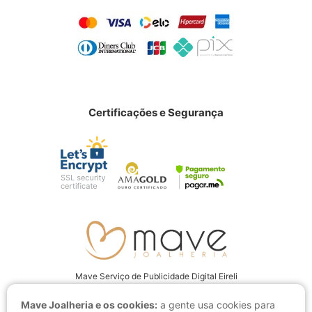
Certificações e Segurança
Mave Serviço de Publicidade Digital Eireli
CNPJ: 22.237.555/0001-94
Mave Joalheria e os cookies:
a gente usa cookies para
Av. Juscelino Kubitschek, 4001 CEP: 15093-280, São José do Rio Preto