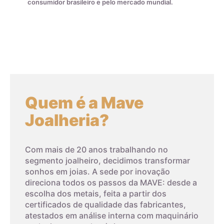
consumidor brasileiro e pelo mercado mundial.
diamante gemológica economicamente mais importante
desde 1976. A CZ é dura, com dispersão maior do que a do
diamante, o que significa que ela tem mais brilho e fogo do
que o diamante.
Embora a zircônia cúbica não tenha a mesma raridade e valor
do diamante natural, ela tem uma série de aplicações na
gemologia, desde anéis de noivado até joias e relógios de
Quem é a Mave
moda. A CZ também é frequentemente usada em pesquisas
científicas como um substituto do diamante em
Joalheria?
experimentos.
Em contraste com a zircônia cúbica, a baddeleyíta é uma
Com mais de 20 anos trabalhando no
forma natural de zircônia que cristal.
segmento joalheiro, decidimos transformar
sonhos em joias. A sede por inovação
direciona todos os passos da MAVE: desde a
escolha dos metais, feita a partir dos
certificados de qualidade das fabricantes,
atestados em análise interna com maquinário