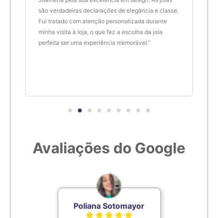
são verdadeiras declarações de elegância e classe.
resu
Fui tratado com atenção personalizada durante
enco
minha visita à loja, o que fez a escolha da joia
que 
perfeita ser uma experiência memorável."
cert
Avaliações do Google
Poliana Sotomayor