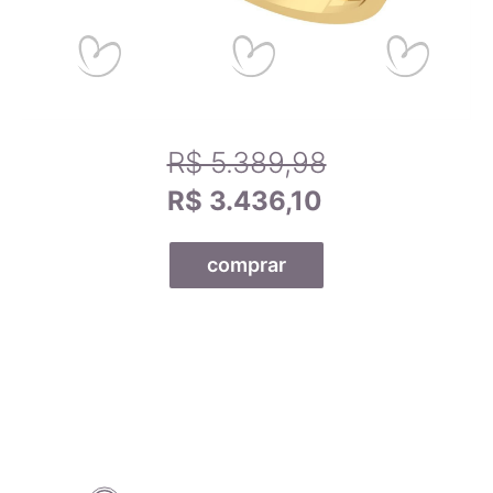
R$ 5.389,98
R$ 3.436,10
comprar
Todas as nossas joias são fabricadas por indústrias que
possuem o certificado AMAGOLD, comprovando a qualidade
do teor de ouro nos produtos anunciados. Ao misturar pré-
ligas com ouro puro, garantimos que o teor permaneça
constante, desde que a peça não seja derretida. A marca
AMAGOLD é sinônimo de qualidade e confiança no teor de
ouro da joia adquirida, além de agregar valor em termos de
design e qualidade.