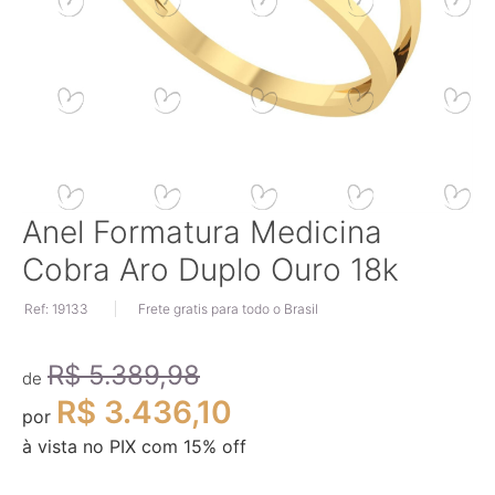
Saltar
Anel Formatura Medicina
para
Cobra Aro Duplo Ouro 18k
o
início
Ref: 19133
Frete gratis para todo o Brasil
da
Galeria
de
R$ 5.389,98
imagens
de
R$ 3.436,10
por
à vista no PIX com
15
% off