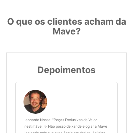
O que os clientes acham da
Mave?
Depoimentos
 anel
Leonardo Nossa: "Peças Exclusivas de Valor
Delt
de.
Inestimável! ✨ Não posso deixar de elogiar a Mave
são 
Joalheria pela sua excelência em design. As joias
desi