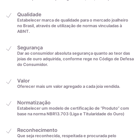
Qualidade
Estabelecer marca de qualidade para o mercado joalheiro
A zircônia cúbica é uma gema produzida em laboratório como
no Brasil, através de utilização de normas vinculadas à
ABNT.
imitação do diamante. Descubra suas características,
diferenças em relação ao zircão e seu papel na gemologia
Segurança
desde 1976.
Dar ao consumidor absoluta segurança quanto ao teor das
joias de ouro adquirida, conforme rege no Código de Defesa
A Zircônia Cúbica (CZ) é uma gema produzida em laboratório
do Consumidor.
que imita o diamante. Embora a zircônia ocorra na natureza,
ela cristaliza no sistema monoclínico e não cúbico, como o
Valor
diamante. Na verdade, a zircônia cúbica é um tipo de zircônia
Oferecer mais um valor agregado a cada joia vendida.
produzido em laboratório, com uma estrutura cristalina
cúbica. É geralmente incolor, mas pode ser produzida em
Normatização
uma variedade de cores. É importante não confundir a
Estabelecer um modelo de certificação de “Produto” com
base na norma NBR13.703 (Liga e Titularidade do Ouro)
zircônia cúbica com o zircão, um silicato de zircônio (ZrSiO4).
Devido ao seu baixo custo, durabilidade e semelhança visual
Reconhecimento
com o diamante, a zircônia cúbica tem sido a imitação de
Que seja reconhecida, respeitada e procurada pelo