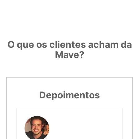
Confira com uma régua o padrão. Se medir 3 centímetros, é
porque o gabarito foi impresso corretamente.
5,5cm
15
5,6cm
16
O que os clientes acham da
Mave?
5,7cm
17
5,8cm
18
Imprimir modelo
5,9cm
19
Depoimentos
6cm
20
6,1cm
21