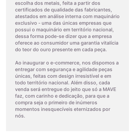
escolha dos metais, feita a partir dos
4,7cm
7
certificados de qualidade das fabricantes,
atestados em análise interna com maquinário
exclusivo - uma das únicas empresas que
4,8cm
8
possui o maquinário em território nacional,
dessa forma pode-se dizer que a empresa
03
oferece ao consumidor uma garantia vitalícia
4,9cm
9
do teor do ouro presente em cada peça.
Imprima um modelo
5cm
10
Ao inaugurar o e-commerce, nos dispomos a
A terceira dica é imprimir o modelo que possui os tamanhos
entregar com segurança e agilidade peças
dos aros. Com um anel que já lhe sirva, coloque-o sobre os
únicas, feitas com design irresistível e em
aros da folha impressa. A parte interna do anel deverá
5,1cm
11
todo território nacional. Além disso, cada
encaixar exatamente no círculo interno, o que corresponde ao
venda será entregue do jeito que só a MAVE
tamanho do aro.
faz, com carinho e dedicação, para que a
5,2cm
12
compra seja o primeiro de inúmeros
O papel deverá ser impresso, não pode ser feito na tela do
momentos inesquecíveis eternizados por
seu monitor. Este método tem um alto nível de erro, então
nós.
5,3cm
13
deverá ser feito cuidadosamente.
Observe o padrão de impressão:
5,4cm
14