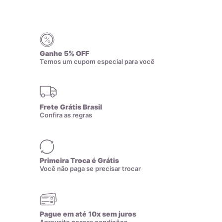
Clique e arraste
no canto para
18,1mm
17
redimensionar.
18,4mm
18
Ganhe 5% OFF
7
8
9
10
11
Temos um cupom especial para você
18,7mm
19
12
13
14
15
16
19,1mm
20
Frete Grátis Brasil
Confira as regras
19,4mm
21
17
18
19
20
21
19,7mm
22
Primeira Troca é Grátis
Você não paga se precisar trocar
22
23
24
25
20mm
23
Pague em até 10x sem juros
20,3mm
24