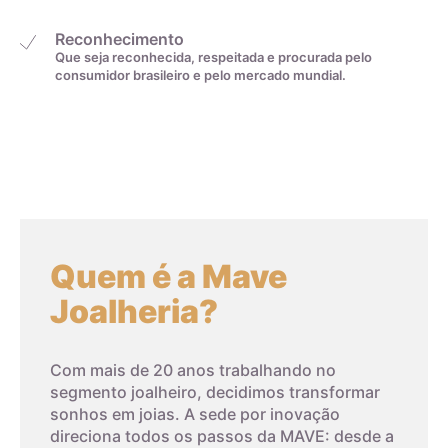
Reconhecimento
Que seja reconhecida, respeitada e procurada pelo
4cm
0
consumidor brasileiro e pelo mercado mundial.
4,1cm
1
4,2cm
2
4,3cm
3
Quem é a Mave
4,4cm
4
Joalheria?
4,5cm
5
Com mais de 20 anos trabalhando no
segmento joalheiro, decidimos transformar
sonhos em joias. A sede por inovação
4,6cm
6
direciona todos os passos da MAVE: desde a