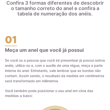
metais que compõem a liga.
Confira 3 formas diferentes de descobrir
o tamanho correto do anel e confira a
Ao escolher joias de ouro, é importante entender a diferença
tabela de numeração dos anéis.
entre o ouro puro e a liga de ouro, bem como o teor do ouro
na joia, para garantir a durabilidade e qualidade da peça.
01
Meça um anel que você já possui
Certificado de Qualidade AMAGOLD
Se você ou a pessoa que você irá presentear já possui outros
anéis, utilize-os e, com o auxílio de uma régua, meça a parte
interna do anel. Entretanto, vale lembrar que as bordas não
contam. Assim sendo, o resultado da medida em centímetros
será transformado em milímetros.
Você também pode posicionar o seu anel em cima das
medidas a baixo: