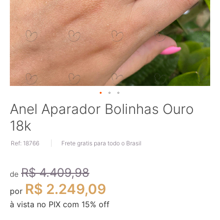
Saltar
Anel Aparador Bolinhas Ouro
para
18k
o
início
Ref: 18766
Frete gratis para todo o Brasil
da
Galeria
de
R$ 4.409,98
imagens
de
R$ 2.249,09
por
à vista no PIX com
15
% off