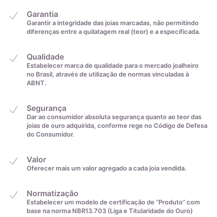
22,9mm
32
Garantia
Garantir a integridade das joias marcadas, não permitindo
diferenças entre a quilatagem real (teor) e a especificada.
23,2mm
33
Qualidade
23,5mm
34
Estabelecer marca de qualidade para o mercado joalheiro
no Brasil, através de utilização de normas vinculadas à
ABNT.
23,8mm
35
Segurança
Dar ao consumidor absoluta segurança quanto ao teor das
De acordo com o padrão ABNT
joias de ouro adquirida, conforme rege no Código de Defesa
do Consumidor.
Valor
Oferecer mais um valor agregado a cada joia vendida.
Normatização
Estabelecer um modelo de certificação de “Produto” com
Medida linear em
Tamanho da aliança
base na norma NBR13.703 (Liga e Titularidade do Ouro)
centímetros