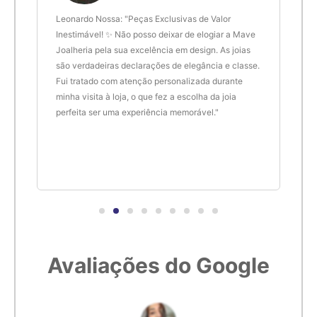
6,2cm
22
 anel
Leonardo Nossa: "Peças Exclusivas de Valor
Delt
de.
Inestimável! ✨ Não posso deixar de elogiar a Mave
são 
Joalheria pela sua excelência em design. As joias
desi
6,3cm
23
são verdadeiras declarações de elegância e classe.
resu
Fui tratado com atenção personalizada durante
enco
6,4cm
24
minha visita à loja, o que fez a escolha da joia
que 
perfeita ser uma experiência memorável."
cert
6,5cm
25
6,6cm
26
6,7cm
27
Avaliações do Google
6,8cm
28
6,9cm
29