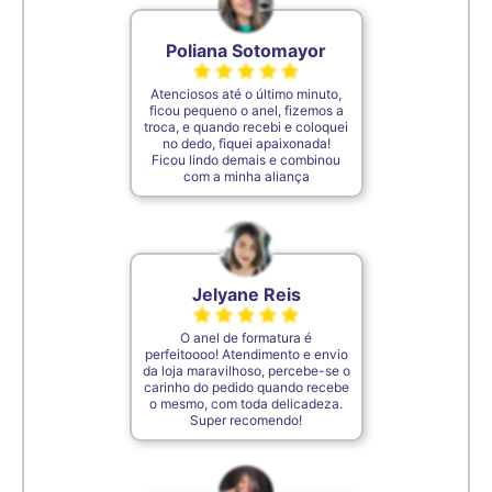
7cm
30
Poliana Sotomayor
Atenciosos até o último minuto,
7,1cm
31
ficou pequeno o anel, fizemos a
troca, e quando recebi e coloquei
no dedo, fiquei apaixonada!
Ficou lindo demais e combinou
7,2cm
32
com a minha aliança
7,3cm
33
Jelyane Reis
7,4cm
34
O anel de formatura é
perfeitoooo! Atendimento e envio
7,5cm
35
da loja maravilhoso, percebe-se o
carinho do pedido quando recebe
o mesmo, com toda delicadeza.
Super recomendo!
De acordo com o padrão ABNT