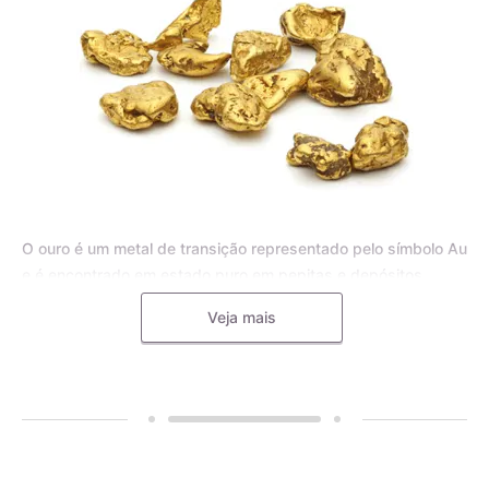
O ouro é um metal de transição representado pelo símbolo Au
e é encontrado em estado puro em pepitas e depósitos
aluviais, bem como em pequenas inclusões em rochas
Veja mais
metamórficas e minerais, como o quartzo. Para joias, o ouro
puro é frequentemente misturado com outros metais, como o
cobre, a prata, o zinco e o paládio, formando uma liga
metálica mais dura e resistente.
A liga de ouro é utilizada pelos mestres ourives para
aumentar a durabilidade e resistência das joias, tornando-as