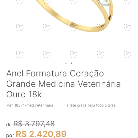
Saltar
Anel Formatura Coração
para
Grande Medicina Veterinária
o
início
Ouro 18k
da
Galeria
Ref: 18374-med.veterinária
Frete gratis para todo o Brasil
de
imagens
R$ 3.797,48
de
R$ 2.420,89
por