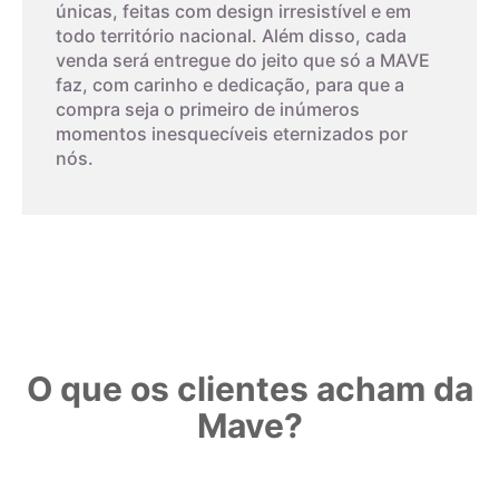
únicas, feitas com design irresistível e em
experimentos.
encaixar exatamente no círculo interno, o que corresponde ao
todo território nacional. Além disso, cada
tamanho do aro.
venda será entregue do jeito que só a MAVE
5,2cm
12
Em contraste com a zircônia cúbica, a baddeleyíta é uma
faz, com carinho e dedicação, para que a
O papel deverá ser impresso, não pode ser feito na tela do
forma natural de zircônia que cristal.
compra seja o primeiro de inúmeros
seu monitor. Este método tem um alto nível de erro, então
5,3cm
13
momentos inesquecíveis eternizados por
deverá ser feito cuidadosamente.
nós.
Observe o padrão de impressão:
5,4cm
14
Confira com uma régua o padrão. Se medir 3 centímetros, é
porque o gabarito foi impresso corretamente.
5,5cm
15
5,6cm
16
O que os clientes acham da
5,7cm
17
Mave?
5,8cm
18
Imprimir modelo