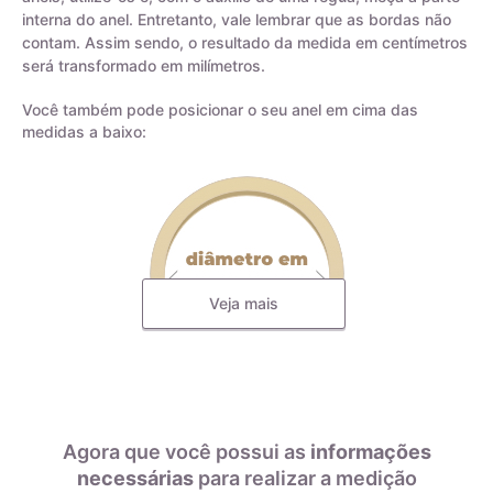
interna do anel. Entretanto, vale lembrar que as bordas não
contam. Assim sendo, o resultado da medida em centímetros
será transformado em milímetros.
Você também pode posicionar o seu anel em cima das
medidas a baixo:
Veja mais
Todas as nossas joias são fabricadas por indústrias que
possuem o certificado AMAGOLD, comprovando a qualidade
do teor de ouro nos produtos anunciados. Ao misturar pré-
ligas com ouro puro, garantimos que o teor permaneça
Agora que você possui as
informações
constante, desde que a peça não seja derretida. A marca
necessárias
para realizar a medição