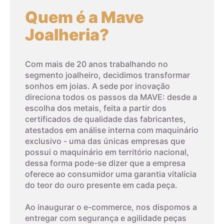
ela cristaliza no sistema monoclínico e não cúbico, como o
Quem é a Mave
4,4cm
4
diamante. Na verdade, a zircônia cúbica é um tipo de zircônia
Joalheria?
produzido em laboratório, com uma estrutura cristalina
cúbica. É geralmente incolor, mas pode ser produzida em
4,5cm
5
uma variedade de cores. É importante não confundir a
Com mais de 20 anos trabalhando no
zircônia cúbica com o zircão, um silicato de zircônio (ZrSiO4).
4,6cm
6
segmento joalheiro, decidimos transformar
sonhos em joias. A sede por inovação
Devido ao seu baixo custo, durabilidade e semelhança visual
direciona todos os passos da MAVE: desde a
com o diamante, a zircônia cúbica tem sido a imitação de
4,7cm
7
escolha dos metais, feita a partir dos
diamante gemológica economicamente mais importante
certificados de qualidade das fabricantes,
desde 1976. A CZ é dura, com dispersão maior do que a do
atestados em análise interna com maquinário
4,8cm
8
diamante, o que significa que ela tem mais brilho e fogo do
exclusivo - uma das únicas empresas que
que o diamante.
03
possui o maquinário em território nacional,
dessa forma pode-se dizer que a empresa
4,9cm
9
Embora a zircônia cúbica não tenha a mesma raridade e valor
oferece ao consumidor uma garantia vitalícia
Imprima um modelo
do diamante natural, ela tem uma série de aplicações na
do teor do ouro presente em cada peça.
5cm
10
gemologia, desde anéis de noivado até joias e relógios de
A terceira dica é imprimir o modelo que possui os tamanhos
Ao inaugurar o e-commerce, nos dispomos a
moda. A CZ também é frequentemente usada em pesquisas
dos aros. Com um anel que já lhe sirva, coloque-o sobre os
entregar com segurança e agilidade peças
científicas como um substituto do diamante em
aros da folha impressa. A parte interna do anel deverá
5,1cm
11