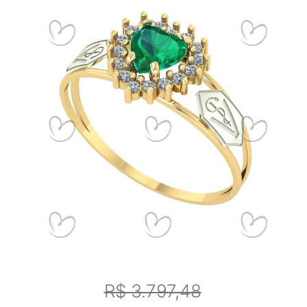
14,6mm
6
14,9mm
7
Ouro Branco
15,2mm
8
Calibrando sua tela
15,6mm
9
Passo 1
- Se você estiver utilizando um celular, por-favor,
deite-o para melhor funcionamento da ferramenta.
15,9mm
10
Passo 2
- Arraste o canto do cartão de crédito abaixo até
que fique do mesmo tamanho que o seu cartão.
16,2mm
11
Passo 3
- Use um anel que se adapte a você e compare-o
com os tamanhos dos anéis na tela para encontrar o tamanho
exato do anel.
16,5mm
12
16,8mm
13
R$ 3.797,48