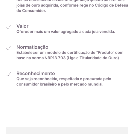
joias de ouro adquirida, conforme rege no Código de Defesa
do Consumidor.
Valor
Oferecer mais um valor agregado a cada joia vendida.
Normatização
Medida linear em
Tamanho da aliança
Estabelecer um modelo de certificação de “Produto” com
centímetros
base na norma NBR13.703 (Liga e Titularidade do Ouro)
4cm
0
Reconhecimento
Que seja reconhecida, respeitada e procurada pelo
consumidor brasileiro e pelo mercado mundial.
A zircônia cúbica é uma gema produzida em laboratório como
4,1cm
1
imitação do diamante. Descubra suas características,
diferenças em relação ao zircão e seu papel na gemologia
4,2cm
2
desde 1976.
A Zircônia Cúbica (CZ) é uma gema produzida em laboratório
4,3cm
3
que imita o diamante. Embora a zircônia ocorra na natureza,