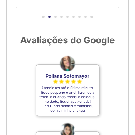
6,7cm
27
6,8cm
28
Avaliações do Google
6,9cm
29
7cm
30
Poliana Sotomayor
7,1cm
31
Atenciosos até o último minuto,
ficou pequeno o anel, fizemos a
troca, e quando recebi e coloquei
no dedo, fiquei apaixonada!
7,2cm
32
Ficou lindo demais e combinou
com a minha aliança
7,3cm
33