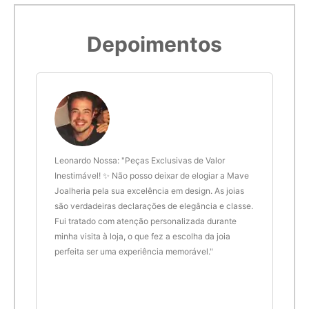
5,9cm
19
Depoimentos
6cm
20
6,1cm
21
6,2cm
22
 anel
Leonardo Nossa: "Peças Exclusivas de Valor
Delt
6,3cm
23
de.
Inestimável! ✨ Não posso deixar de elogiar a Mave
são 
Joalheria pela sua excelência em design. As joias
desi
são verdadeiras declarações de elegância e classe.
resu
6,4cm
24
Fui tratado com atenção personalizada durante
enco
minha visita à loja, o que fez a escolha da joia
que 
perfeita ser uma experiência memorável."
cert
6,5cm
25
6,6cm
26