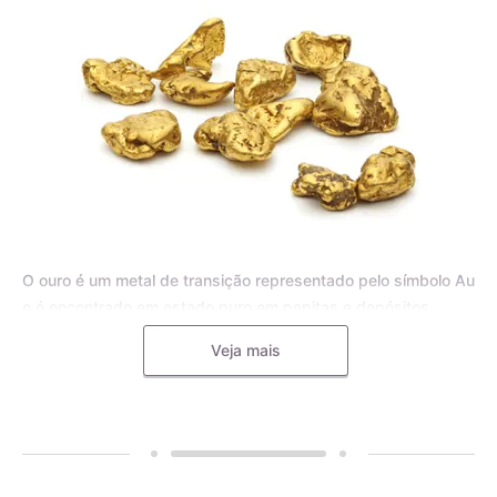
O ouro é um metal de transição representado pelo símbolo Au
e é encontrado em estado puro em pepitas e depósitos
aluviais, bem como em pequenas inclusões em rochas
Veja mais
metamórficas e minerais, como o quartzo. Para joias, o ouro
puro é frequentemente misturado com outros metais, como o
cobre, a prata, o zinco e o paládio, formando uma liga
metálica mais dura e resistente.
A liga de ouro é utilizada pelos mestres ourives para