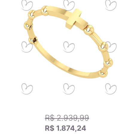
regularmente em nossos produtos.
14,6mm
6
14,9mm
7
15,2mm
8
Calibrando sua tela
15,6mm
9
Passo 1
- Se você estiver utilizando um celular, por-favor,
deite-o para melhor funcionamento da ferramenta.
15,9mm
10
Passo 2
- Arraste o canto do cartão de crédito abaixo até
que fique do mesmo tamanho que o seu cartão.
16,2mm
11
Passo 3
- Use um anel que se adapte a você e compare-o
com os tamanhos dos anéis na tela para encontrar o tamanho
exato do anel.
16,5mm
12
R$ 2.939,99
R$ 1.874,24
16,8mm
13