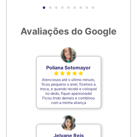
6,6cm
26
6,7cm
27
Avaliações do Google
6,8cm
28
6,9cm
29
Poliana Sotomayor
7cm
30
Atenciosos até o último minuto,
ficou pequeno o anel, fizemos a
troca, e quando recebi e coloquei
7,1cm
31
no dedo, fiquei apaixonada!
Ficou lindo demais e combinou
com a minha aliança
7,2cm
32
7,3cm
33
Jelyane Reis