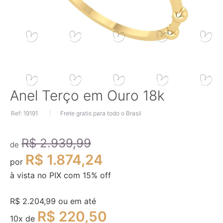
Saltar
Anel Terço em Ouro 18k
para
o
Ref: 19191
Frete gratis para todo o Brasil
início
da
R$ 2.939,99
Galeria
de
de
R$ 1.874,24
imagens
por
à vista no PIX com
15
% off
R$ 2.204,99
ou em até
R$ 220,50
10
x de