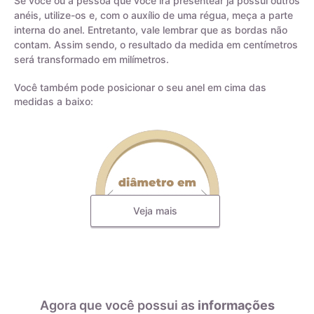
Se você ou a pessoa que você irá presentear já possui outros
anéis, utilize-os e, com o auxílio de uma régua, meça a parte
interna do anel. Entretanto, vale lembrar que as bordas não
contam. Assim sendo, o resultado da medida em centímetros
será transformado em milímetros.
Você também pode posicionar o seu anel em cima das
medidas a baixo:
Veja mais
Todas as nossas joias são fabricadas por indústrias que
possuem o certificado AMAGOLD, comprovando a qualidade
do teor de ouro nos produtos anunciados. Ao misturar pré-
ligas com ouro puro, garantimos que o teor permaneça
Agora que você possui as
informações