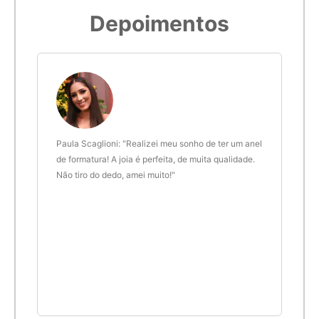
Imprimir modelo
Depoimentos
5,9cm
19
6cm
20
6,1cm
21
ra
Paula Scaglioni: "Realizei meu sonho de ter um anel
Leon
6,2cm
22
de formatura! A joia é perfeita, de muita qualidade.
Ines
era
Não tiro do dedo, amei muito!"
Joal
 um
são 
6,3cm
23
e
Fui 
tudo
minh
aleu,
perf
6,4cm
24
6,5cm
25