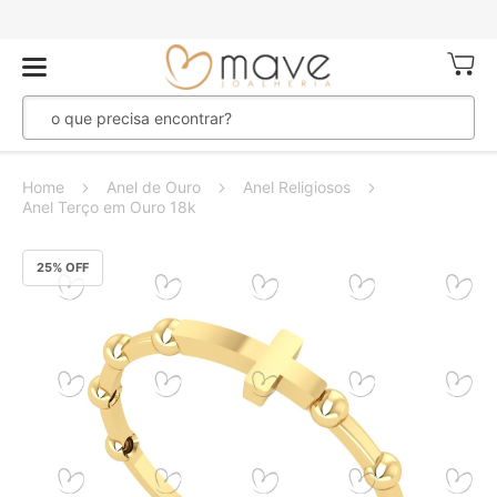
Meu Ca
Home
Anel de Ouro
Anel Religiosos
Anel Terço em Ouro 18k
Pular
25
% OFF
para
o
final
da
Galeria
de
imagens