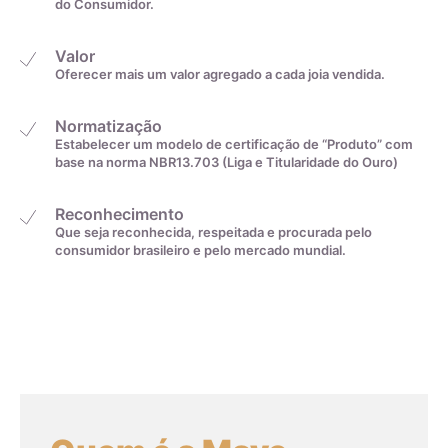
do Consumidor.
De acordo com o padrão ABNT
Valor
Oferecer mais um valor agregado a cada joia vendida.
Normatização
Estabelecer um modelo de certificação de “Produto” com
base na norma NBR13.703 (Liga e Titularidade do Ouro)
Medida linear em
Tamanho da aliança
centímetros
Reconhecimento
Que seja reconhecida, respeitada e procurada pelo
consumidor brasileiro e pelo mercado mundial.
4cm
0
4,1cm
1
4,2cm
2
4,3cm
3