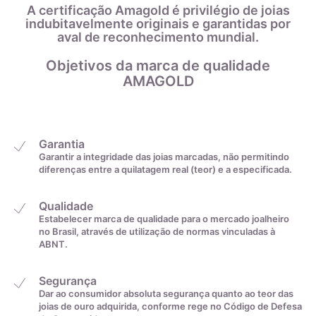
frouxo demais.
A certificação Amagold é privilégio de joias
indubitavelmente originais e garantidas por
Antes de mais nada, a medição deverá ser feita pela junta do
21,9mm
29
aval de reconhecimento mundial.
dedo. Após isso, você deve marcar a medida e estender o fio
sobre uma régua, anotando o comprimento marcado.
Objetivos da marca de qualidade
Por fim, com o auxílio da tabela abaixo, você irá descobrir o
22,2mm
30
AMAGOLD
tamanho do anel convertendo a medida de centímetros para
a exata:
22,6mm
31
Garantia
22,9mm
32
Garantir a integridade das joias marcadas, não permitindo
diferenças entre a quilatagem real (teor) e a especificada.
23,2mm
33
Qualidade
Estabelecer marca de qualidade para o mercado joalheiro
no Brasil, através de utilização de normas vinculadas à
23,5mm
34
ABNT.
23,8mm
35
Segurança
Dar ao consumidor absoluta segurança quanto ao teor das
joias de ouro adquirida, conforme rege no Código de Defesa