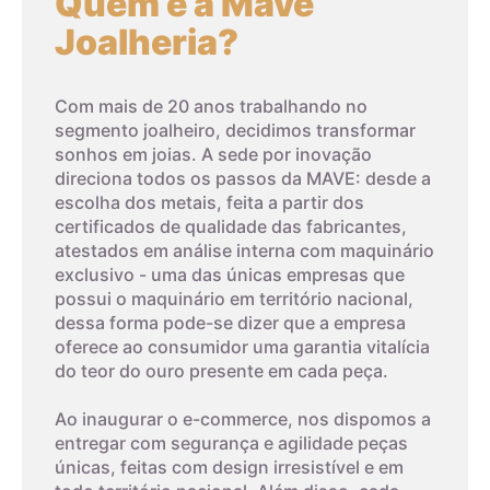
Quem é a Mave
Joalheria?
4,4cm
4
Com mais de 20 anos trabalhando no
4,5cm
5
segmento joalheiro, decidimos transformar
sonhos em joias. A sede por inovação
direciona todos os passos da MAVE: desde a
4,6cm
6
escolha dos metais, feita a partir dos
certificados de qualidade das fabricantes,
atestados em análise interna com maquinário
4,7cm
7
exclusivo - uma das únicas empresas que
possui o maquinário em território nacional,
4,8cm
8
dessa forma pode-se dizer que a empresa
oferece ao consumidor uma garantia vitalícia
03
do teor do ouro presente em cada peça.
4,9cm
9
Imprima um modelo
Ao inaugurar o e-commerce, nos dispomos a
entregar com segurança e agilidade peças
5cm
10
únicas, feitas com design irresistível e em
A terceira dica é imprimir o modelo que possui os tamanhos
dos aros. Com um anel que já lhe sirva, coloque-o sobre os