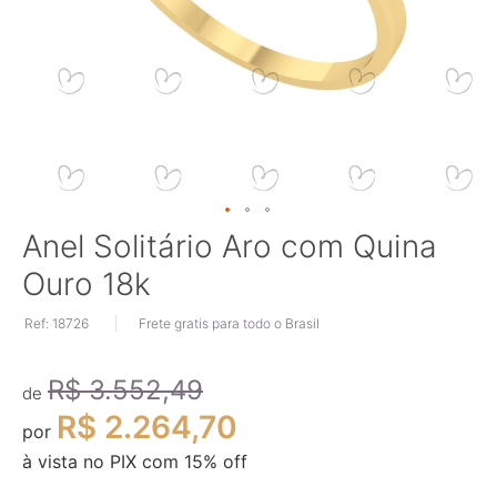
Saltar
Anel Solitário Aro com Quina
para
Ouro 18k
o
início
Ref: 18726
Frete gratis para todo o Brasil
da
Galeria
de
R$ 3.552,49
imagens
de
R$ 2.264,70
por
à vista no PIX com
15
% off