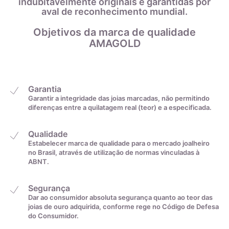
indubitavelmente originais e garantidas por
sobre uma régua, anotando o comprimento marcado.
aval de reconhecimento mundial.
Por fim, com o auxílio da tabela abaixo, você irá descobrir o
22,2mm
30
tamanho do anel convertendo a medida de centímetros para
Objetivos da marca de qualidade
a exata:
AMAGOLD
22,6mm
31
22,9mm
32
Garantia
Garantir a integridade das joias marcadas, não permitindo
diferenças entre a quilatagem real (teor) e a especificada.
23,2mm
33
Qualidade
23,5mm
34
Estabelecer marca de qualidade para o mercado joalheiro
no Brasil, através de utilização de normas vinculadas à
ABNT.
23,8mm
35
Segurança
Dar ao consumidor absoluta segurança quanto ao teor das
De acordo com o padrão ABNT
joias de ouro adquirida, conforme rege no Código de Defesa
do Consumidor.