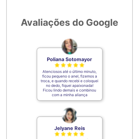
6,7cm
27
Avaliações do Google
6,8cm
28
6,9cm
29
7cm
30
Poliana Sotomayor
Atenciosos até o último minuto,
7,1cm
31
ficou pequeno o anel, fizemos a
troca, e quando recebi e coloquei
no dedo, fiquei apaixonada!
Ficou lindo demais e combinou
7,2cm
32
com a minha aliança
7,3cm
33
Jelyane Reis
7,4cm
34