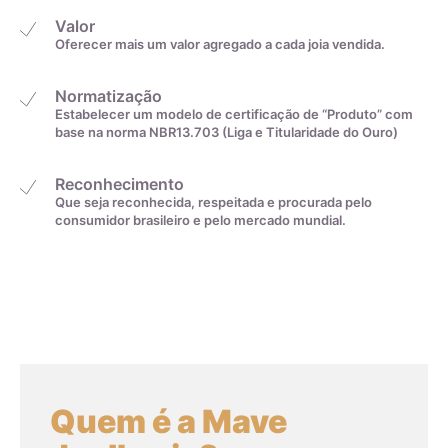
Valor
Oferecer mais um valor agregado a cada joia vendida.
Normatização
Estabelecer um modelo de certificação de “Produto” com
Medida linear em
Tamanho da aliança
base na norma NBR13.703 (Liga e Titularidade do Ouro)
centímetros
Reconhecimento
Que seja reconhecida, respeitada e procurada pelo
4cm
0
consumidor brasileiro e pelo mercado mundial.
4,1cm
1
4,2cm
2
4,3cm
3
Quem é a Mave
4,4cm
4