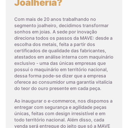
Joalheria?
4,5cm
5
Com mais de 20 anos trabalhando no
segmento joalheiro, decidimos transformar
sonhos em joias. A sede por inovação
4,6cm
6
direciona todos os passos da MAVE: desde a
escolha dos metais, feita a partir dos
4,7cm
7
certificados de qualidade das fabricantes,
atestados em análise interna com maquinário
exclusivo - uma das únicas empresas que
4,8cm
8
possui o maquinário em território nacional,
dessa forma pode-se dizer que a empresa
03
oferece ao consumidor uma garantia vitalícia
4,9cm
9
do teor do ouro presente em cada peça.
Imprima um modelo
5cm
10
Ao inaugurar o e-commerce, nos dispomos a
A terceira dica é imprimir o modelo que possui os tamanhos
entregar com segurança e agilidade peças
dos aros. Com um anel que já lhe sirva, coloque-o sobre os
únicas, feitas com design irresistível e em
aros da folha impressa. A parte interna do anel deverá
5,1cm
11
todo território nacional. Além disso, cada
encaixar exatamente no círculo interno, o que corresponde ao
venda será entregue do jeito que só a MAVE