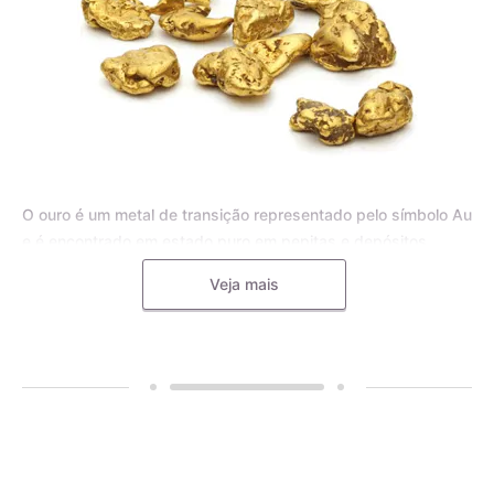
O ouro é um metal de transição representado pelo símbolo Au
e é encontrado em estado puro em pepitas e depósitos
aluviais, bem como em pequenas inclusões em rochas
Veja mais
metamórficas e minerais, como o quartzo. Para joias, o ouro
puro é frequentemente misturado com outros metais, como o
cobre, a prata, o zinco e o paládio, formando uma liga
metálica mais dura e resistente.
A liga de ouro é utilizada pelos mestres ourives para
aumentar a durabilidade e resistência das joias, tornando-as
menos propensas a deformações e riscos. Diferentes metais