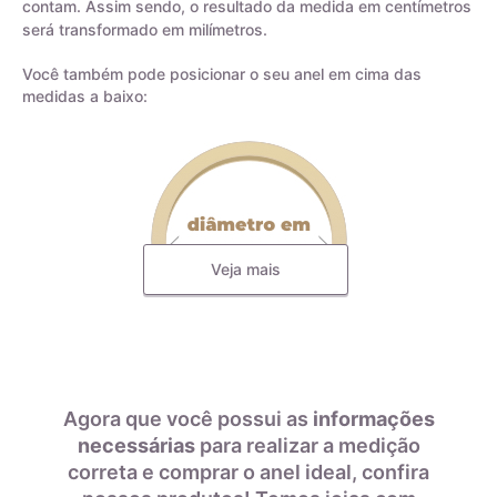
contam. Assim sendo, o resultado da medida em centímetros
será transformado em milímetros.
Você também pode posicionar o seu anel em cima das
medidas a baixo:
Veja mais
Todas as nossas joias são fabricadas por indústrias que
possuem o certificado AMAGOLD, comprovando a qualidade
do teor de ouro nos produtos anunciados. Ao misturar pré-
ligas com ouro puro, garantimos que o teor permaneça
Agora que você possui as
informações
constante, desde que a peça não seja derretida. A marca
necessárias
para realizar a medição
AMAGOLD é sinônimo de qualidade e confiança no teor de
correta e comprar o anel ideal, confira
Diâmetro interno em
Tamanho da aliança
ouro da joia adquirida, além de agregar valor em termos de
milímetros