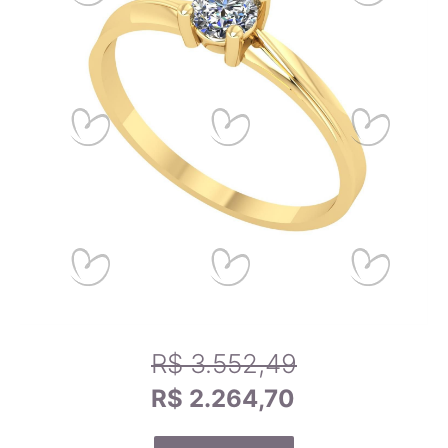
14,9mm
7
Zircônias
15,2mm
8
Calibrando sua tela
15,6mm
9
Passo 1
- Se você estiver utilizando um celular, por-favor,
deite-o para melhor funcionamento da ferramenta.
15,9mm
10
Passo 2
- Arraste o canto do cartão de crédito abaixo até
que fique do mesmo tamanho que o seu cartão.
16,2mm
11
Passo 3
- Use um anel que se adapte a você e compare-o
com os tamanhos dos anéis na tela para encontrar o tamanho
exato do anel.
16,5mm
12
R$ 3.552,49
16,8mm
13
R$ 2.264,70
17,1mm
14