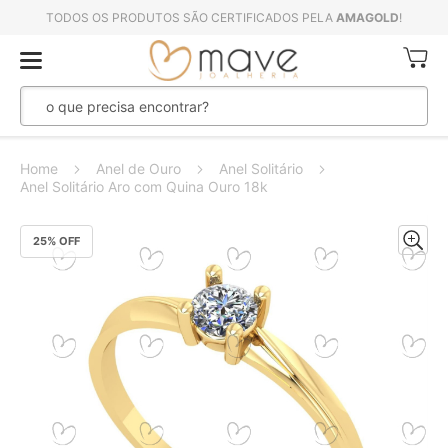
TODOS OS PRODUTOS SÃO CERTIFICADOS PELA
AMAGOLD
!
Meu Ca
Home
Anel de Ouro
Anel Solitário
Anel Solitário Aro com Quina Ouro 18k
Pular
25
% OFF
para
o
final
da
Galeria
de
imagens