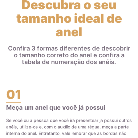
Descubra o seu
podem ser utilizados na liga de ouro, e a quantidade
adicionada de cada metal determina o teor do ouro. Por
tamanho ideal de
exemplo, uma aliança de ouro 18k ou 750 é feita com 75% de
ouro puro e 25% de outros metais, como prata, cobre, zinco e
anel
paládio. Isso significa que uma aliança de ouro 18k que pesa
8 gramas contém 6 gramas de ouro e 2 gramas de outros
metais que compõem a liga.
Confira 3 formas diferentes de descobrir
o tamanho correto do anel e confira a
Ao escolher joias de ouro, é importante entender a diferença
tabela de numeração dos anéis.
entre o ouro puro e a liga de ouro, bem como o teor do ouro
na joia, para garantir a durabilidade e qualidade da peça.
01
Meça um anel que você já possui
Certificado de Qualidade AMAGOLD
Se você ou a pessoa que você irá presentear já possui outros
anéis, utilize-os e, com o auxílio de uma régua, meça a parte
interna do anel. Entretanto, vale lembrar que as bordas não