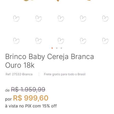
Saltar
Brinco Baby Cereja Branca
para
Ouro 18k
o
início
Ref: 27532-Branca
Frete gratis para todo o Brasil
da
Galeria
de
R$ 1.959,99
imagens
de
R$ 999,60
por
à vista no PIX com
15
% off