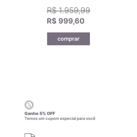
R$ 1.959,99
R$ 999,60
comprar
Todas as nossas joias são fabricadas por indústrias que
possuem o certificado AMAGOLD, comprovando a qualidade
do teor de ouro nos produtos anunciados. Ao misturar pré-
ligas com ouro puro, garantimos que o teor permaneça
constante, desde que a peça não seja derretida. A marca
AMAGOLD é sinônimo de qualidade e confiança no teor de
ouro da joia adquirida, além de agregar valor em termos de
design e qualidade.
Cada peça com o selo AMAGOLD tem direito a um certificado
Ganhe 5% OFF
Temos um cupom especial para você
de garantia que comprova sua qualidade. Esse certificado é
dado apenas a empresas que passam por uma rigorosa
análise, incluindo a verificação de sua forma de produção