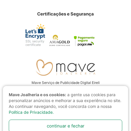
Certificações e Segurança
Mave Serviço de Publicidade Digital Eireli
CNPJ: 22.237.555/0001-94
Mave Joalheria e os cookies:
a gente usa cookies para
Av. Juscelino Kubitschek, 4001 CEP: 15093-280, São José do Rio Preto
personalizar anúncios e melhorar a sua experiência no site.
- SP
Ao continuar navegando, você concorda com a nossa
Política de Privacidade.
continuar e fechar