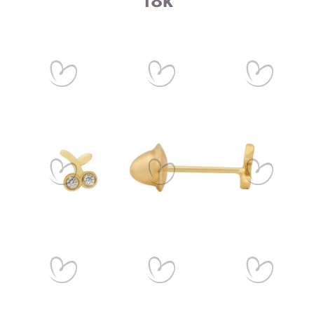
18k
metais que compõem a liga.
Ao escolher joias de ouro, é importante entender a diferença
entre o ouro puro e a liga de ouro, bem como o teor do ouro
na joia, para garantir a durabilidade e qualidade da peça.
Certificado de Qualidade AMAGOLD