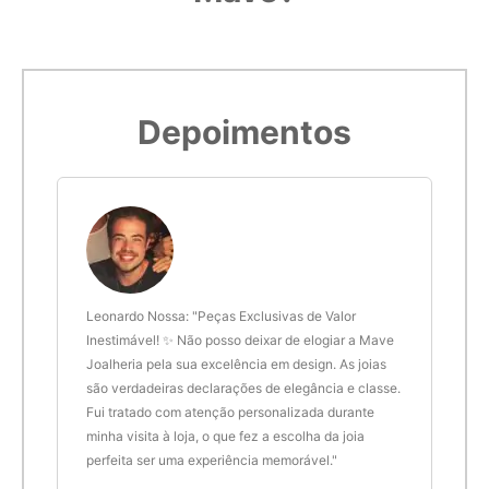
Depoimentos
 anel
Leonardo Nossa: "Peças Exclusivas de Valor
Delt
de.
Inestimável! ✨ Não posso deixar de elogiar a Mave
são 
Joalheria pela sua excelência em design. As joias
desi
são verdadeiras declarações de elegância e classe.
resu
Fui tratado com atenção personalizada durante
enco
minha visita à loja, o que fez a escolha da joia
que 
perfeita ser uma experiência memorável."
cert