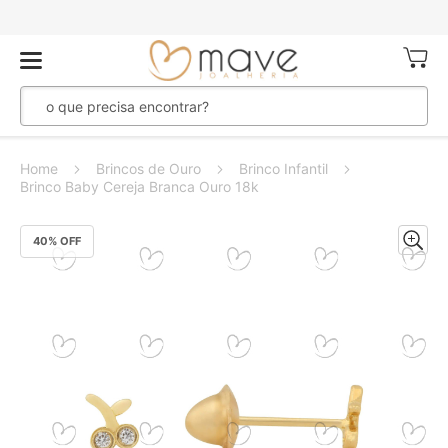
Meu Ca
Home
Brincos de Ouro
Brinco Infantil
Brinco Baby Cereja Branca Ouro 18k
Pular
40
% OFF
para
o
final
da
Galeria
de
imagens