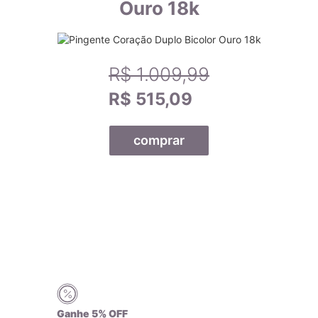
8 gramas contém 6 gramas de ouro e 2 gramas de outros
Ouro 18k
metais que compõem a liga.
Ao escolher joias de ouro, é importante entender a diferença
entre o ouro puro e a liga de ouro, bem como o teor do ouro
R$ 1.009,99
na joia, para garantir a durabilidade e qualidade da peça.
R$ 515,09
comprar
Certificado de Qualidade AMAGOLD
Ganhe 5% OFF