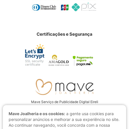
Certificações e Segurança
Mave Serviço de Publicidade Digital Eireli
CNPJ: 22.237.555/0001-94
Mave Joalheria e os cookies:
a gente usa cookies para
Av. Juscelino Kubitschek, 4001 CEP: 15093-280, São José do Rio Preto
personalizar anúncios e melhorar a sua experiência no site.
- SP
Ao continuar navegando, você concorda com a nossa