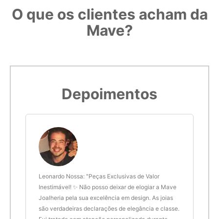
O que os clientes acham da
Mave?
Depoimentos
 anel
Leonardo Nossa: "Peças Exclusivas de Valor
Delt
de.
Inestimável! ✨ Não posso deixar de elogiar a Mave
são 
Joalheria pela sua excelência em design. As joias
desi
são verdadeiras declarações de elegância e classe.
resu