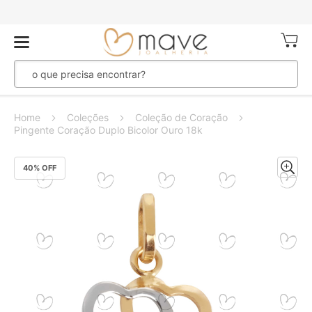
Meu Ca
Home
Coleções
Coleção de Coração
Pingente Coração Duplo Bicolor Ouro 18k
Pular
40
% OFF
para
o
final
da
Galeria
de
imagens