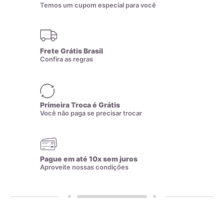
Temos um cupom especial para você
Frete Grátis Brasil
Confira as regras
Todas as nossas joias são fabricadas por indústrias que
possuem o certificado AMAGOLD, comprovando a qualidade
Primeira Troca é Grátis
do teor de ouro nos produtos anunciados. Ao misturar pré-
Você não paga se precisar trocar
ligas com ouro puro, garantimos que o teor permaneça
constante, desde que a peça não seja derretida. A marca
AMAGOLD é sinônimo de qualidade e confiança no teor de
ouro da joia adquirida, além de agregar valor em termos de
Pague em até 10x sem juros
Aproveite nossas condições
design e qualidade.
Cada peça com o selo AMAGOLD tem direito a um certificado
de garantia que comprova sua qualidade. Esse certificado é
dado apenas a empresas que passam por uma rigorosa