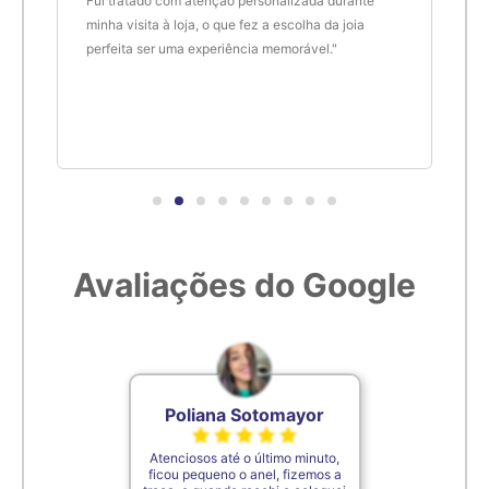
Fui tratado com atenção personalizada durante
enco
minha visita à loja, o que fez a escolha da joia
que 
perfeita ser uma experiência memorável."
cert
Avaliações do Google
Poliana Sotomayor
Atenciosos até o último minuto,
ficou pequeno o anel, fizemos a