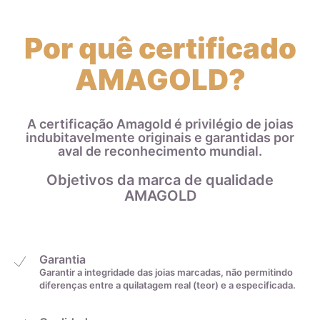
análise, incluindo a verificação de sua forma de produção
para adequação aos critérios mais rígidos de qualidade.
Por quê certificado
Dessa forma, você pode ter certeza de que a quilatagem da
joia está gravada corretamente na peça.
AMAGOLD?
Além do certificado da indústria, realizamos análises
frequentes em nossos produtos utilizando um espectrômetro
de raio-x, garantindo ainda mais a qualidade do teor de ouro
A certificação Amagold é privilégio de joias
indubitavelmente originais e garantidas por
nas joias que produzimos. Comprar uma joia com a marca
aval de reconhecimento mundial.
AMAGOLD é investir em uma peça durável e de qualidade,
comprovada pelo selo de garantia e pelas análises feitas
Objetivos da marca de qualidade
regularmente em nossos produtos.
AMAGOLD
Garantia
Garantir a integridade das joias marcadas, não permitindo
Ouro Branco
diferenças entre a quilatagem real (teor) e a especificada.