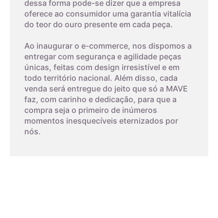
dessa forma pode-se dizer que a empresa
oferece ao consumidor uma garantia vitalícia
do teor do ouro presente em cada peça.
Ao inaugurar o e-commerce, nos dispomos a
entregar com segurança e agilidade peças
únicas, feitas com design irresistível e em
todo território nacional. Além disso, cada
venda será entregue do jeito que só a MAVE
faz, com carinho e dedicação, para que a
compra seja o primeiro de inúmeros
Ródio é um metal precioso brilhante e prateado, pertencente
momentos inesquecíveis eternizados por
à família da Platina e encontrado principalmente na África do
nós.
Sul e Rússia. É usado para revestir joias e objetos, tornando-
os mais brilhantes. O processo de revestimento, conhecido
como acabamento rodinado, é feito por imersão ou caneta
localizada e protege os objetos contra arranhões e manchas.
O ródio negro é uma variação com pigmento negro brilhante,
responsável pelo brilho negro especial nas joias. O processo
de banho de ródio é eletrolítico.