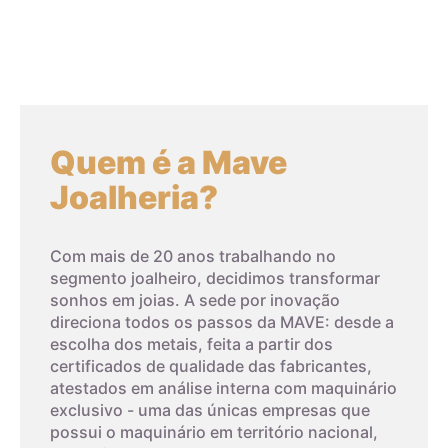
compostas para obter as propriedades mecânicas
desejadas. O ouro branco também pode ser composto por
ouro e ródio para aumentar o brilho, mas a galvanização
eletrolítica (banho de ródio) é frequentemente usada para
dar uma cor mais clara. No entanto, a galvanização pode
desgastar com o tempo devido a fatores químicos como
Quem é a Mave
perfume e suor, exigindo que o processo seja repetido
ciclicamente.
Joalheria?
Com mais de 20 anos trabalhando no
segmento joalheiro, decidimos transformar
sonhos em joias. A sede por inovação
Banho de Ródio
direciona todos os passos da MAVE: desde a
escolha dos metais, feita a partir dos
certificados de qualidade das fabricantes,
atestados em análise interna com maquinário
exclusivo - uma das únicas empresas que
possui o maquinário em território nacional,