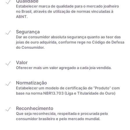
Qualidade
Estabelecer marca de qualidade para o mercado joalheiro
no Brasil, através de utilização de normas vinculadas à
ABNT.
Segurança
Dar ao consumidor absoluta segurança quanto ao teor das
joias de ouro adquirida, conforme rege no Código de Defesa
do Consumidor.
Valor
Oferecer mais um valor agregado a cada joia vendida.
Normatização
Estabelecer um modelo de certificação de “Produto” com
Ouro branco 18k/750 é uma liga composta por 75% de ouro
base na norma NBR13.703 (Liga e Titularidade do Ouro)
puro e outros metais brancos como prata, paládio ou
níquel. Ele foi desenvolvido como uma alternativa à platina
Reconhecimento
e é amplamente utilizado na joalheria devido à sua
Que seja reconhecida, respeitada e procurada pelo
consumidor brasileiro e pelo mercado mundial.
durabilidade e cor esbranquiçada. O ouro puro é muito
dúctil para uso em joalheria, então diferentes ligas são