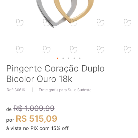
Saltar
Pingente Coração Duplo
para
Bicolor Ouro 18k
o
início
Ref: 30616
Frete gratis para Sul e Sudeste
da
Galeria
de
R$ 1.009,99
imagens
de
R$ 515,09
por
à vista no PIX com
15
% off