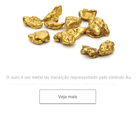
O ouro é um metal de transição representado pelo símbolo Au
e é encontrado em estado puro em pepitas e depósitos
aluviais, bem como em pequenas inclusões em rochas
Veja mais
metamórficas e minerais, como o quartzo. Para joias, o ouro
puro é frequentemente misturado com outros metais, como o
cobre, a prata, o zinco e o paládio, formando uma liga
metálica mais dura e resistente.
A liga de ouro é utilizada pelos mestres ourives para