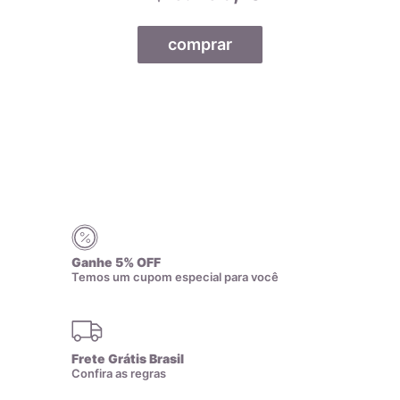
comprar
Ganhe 5% OFF
Temos um cupom especial para você
Todas as nossas joias são fabricadas por indústrias que
possuem o certificado AMAGOLD, comprovando a qualidade
do teor de ouro nos produtos anunciados. Ao misturar pré-
Frete Grátis Brasil
Confira as regras
ligas com ouro puro, garantimos que o teor permaneça