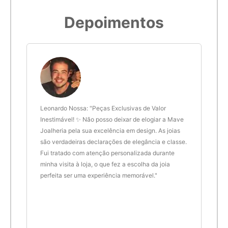
Depoimentos
 anel
Leonardo Nossa: "Peças Exclusivas de Valor
Delt
de.
Inestimável! ✨ Não posso deixar de elogiar a Mave
são 
Joalheria pela sua excelência em design. As joias
desi
são verdadeiras declarações de elegância e classe.
resu
Fui tratado com atenção personalizada durante
enco
minha visita à loja, o que fez a escolha da joia
que 
perfeita ser uma experiência memorável."
cert