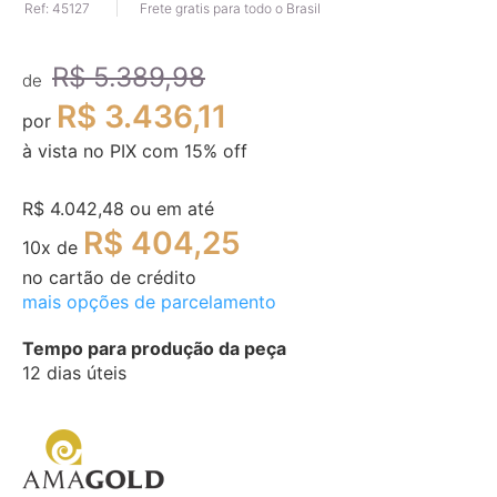
Ref: 45127
Frete gratis para todo o Brasil
da
Galeria
de
R$ 5.389,98
imagens
de
R$ 3.436,11
por
à vista no PIX com
15
% off
R$ 4.042,48
ou em até
R$ 404,25
10
x de
no cartão de crédito
mais opções de parcelamento
Tempo para produção da peça
12 dias úteis