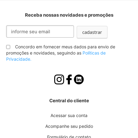
Receba nossas novidades e promoções
Inscreva-
cadastrar
se
na
nossa
Concordo em fornecer meus dados para envio de
Newsletter:
promoções e novidades, seguindo as
Políticas de
Privacidade.
Central do cliente
Acessar sua conta
Acompanhe seu pedido
Formulário de contato