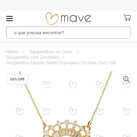
Meu Ca
Home
Gargantilhas de Ouro
Gargantilha com Zircônias
Gargantilha Espirito Santo Cravejado Zircônia Ouro 18k
Pular
25
% OFF
para
o
final
da
Galeria
de
imagens