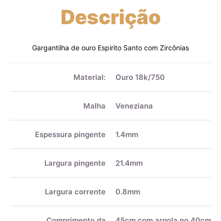
Descrição
Gargantilha de ouro Espirito Santo com Zircônias
Mais
informações
Material:
Ouro 18k/750
Malha
Veneziana
Espessura pingente
1.4mm
Largura pingente
21.4mm
Largura corrente
0.8mm
Comprimento da
45cm com argola no 40cm