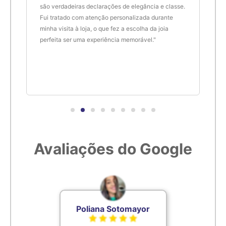
são verdadeiras declarações de elegância e classe.
resu
Fui tratado com atenção personalizada durante
enco
minha visita à loja, o que fez a escolha da joia
que 
perfeita ser uma experiência memorável."
cert
Avaliações do Google
Poliana Sotomayor