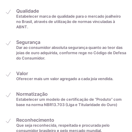
Qualidade
Estabelecer marca de qualidade para o mercado joalheiro
A zircônia cúbica é uma gema produzida em laboratório como
no Brasil, através de utilização de normas vinculadas à
ABNT.
imitação do diamante. Descubra suas características,
diferenças em relação ao zircão e seu papel na gemologia
Segurança
desde 1976.
Dar ao consumidor absoluta segurança quanto ao teor das
joias de ouro adquirida, conforme rege no Código de Defesa
A Zircônia Cúbica (CZ) é uma gema produzida em laboratório
do Consumidor.
que imita o diamante. Embora a zircônia ocorra na natureza,
ela cristaliza no sistema monoclínico e não cúbico, como o
Valor
diamante. Na verdade, a zircônia cúbica é um tipo de zircônia
Oferecer mais um valor agregado a cada joia vendida.
produzido em laboratório, com uma estrutura cristalina
cúbica. É geralmente incolor, mas pode ser produzida em
Normatização
uma variedade de cores. É importante não confundir a
Estabelecer um modelo de certificação de “Produto” com
base na norma NBR13.703 (Liga e Titularidade do Ouro)
zircônia cúbica com o zircão, um silicato de zircônio (ZrSiO4).
Devido ao seu baixo custo, durabilidade e semelhança visual
Reconhecimento
com o diamante, a zircônia cúbica tem sido a imitação de
Que seja reconhecida, respeitada e procurada pelo
consumidor brasileiro e pelo mercado mundial.