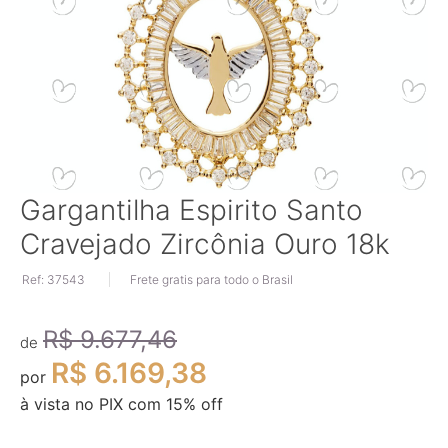
Saltar
Gargantilha Espirito Santo
para
Cravejado Zircônia Ouro 18k
o
início
Ref: 37543
Frete gratis para todo o Brasil
da
Galeria
de
R$ 9.677,46
imagens
de
R$ 6.169,38
por
à vista no PIX com
15
% off