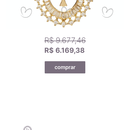
R$ 9.677,46
R$ 6.169,38
comprar
Todas as nossas joias são fabricadas por indústrias que
possuem o certificado AMAGOLD, comprovando a qualidade
do teor de ouro nos produtos anunciados. Ao misturar pré-
ligas com ouro puro, garantimos que o teor permaneça
constante, desde que a peça não seja derretida. A marca
AMAGOLD é sinônimo de qualidade e confiança no teor de
ouro da joia adquirida, além de agregar valor em termos de
design e qualidade.