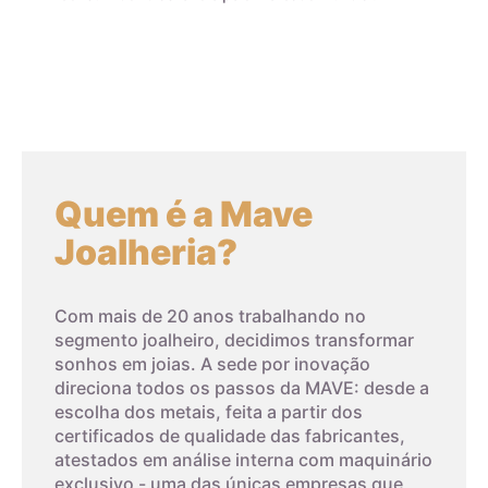
diamante gemológica economicamente mais importante
desde 1976. A CZ é dura, com dispersão maior do que a do
diamante, o que significa que ela tem mais brilho e fogo do
que o diamante.
Embora a zircônia cúbica não tenha a mesma raridade e valor
do diamante natural, ela tem uma série de aplicações na
gemologia, desde anéis de noivado até joias e relógios de
Quem é a Mave
moda. A CZ também é frequentemente usada em pesquisas
científicas como um substituto do diamante em
Joalheria?
experimentos.
Em contraste com a zircônia cúbica, a baddeleyíta é uma
Com mais de 20 anos trabalhando no
forma natural de zircônia que cristal.
segmento joalheiro, decidimos transformar
sonhos em joias. A sede por inovação
direciona todos os passos da MAVE: desde a
escolha dos metais, feita a partir dos
certificados de qualidade das fabricantes,
atestados em análise interna com maquinário
exclusivo - uma das únicas empresas que