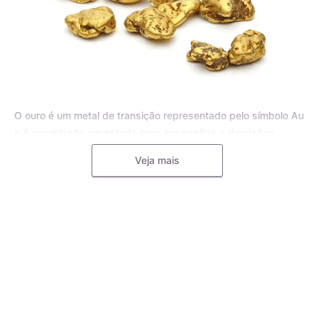
O ouro é um metal de transição representado pelo símbolo Au
e é encontrado em estado puro em pepitas e depósitos
aluviais, bem como em pequenas inclusões em rochas
Veja mais
metamórficas e minerais, como o quartzo. Para joias, o ouro
puro é frequentemente misturado com outros metais, como o
cobre, a prata, o zinco e o paládio, formando uma liga
metálica mais dura e resistente.
A liga de ouro é utilizada pelos mestres ourives para
aumentar a durabilidade e resistência das joias, tornando-as
menos propensas a deformações e riscos. Diferentes metais
podem ser utilizados na liga de ouro, e a quantidade
adicionada de cada metal determina o teor do ouro. Por