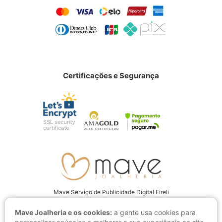
Certificações e Segurança
Mave Serviço de Publicidade Digital Eireli
CNPJ: 22.237.555/0001-94
Mave Joalheria e os cookies:
a gente usa cookies para
Av. Juscelino Kubitschek, 4001 CEP: 15093-280, São José do Rio Preto