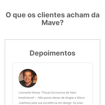
O que os clientes acham da
Mave?
Depoimentos
 anel
Leonardo Nossa: "Peças Exclusivas de Valor
Delt
de.
Inestimável! ✨ Não posso deixar de elogiar a Mave
são 
Joalheria pela sua excelência em design. As joias
desi