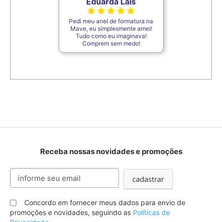
Eduarda Laís
Pedi meu anel de formatura na
Mave, eu simplesmente amei!
Tudo como eu imaginava!
Comprem sem medo!
Receba nossas novidades e promoções
Inscreva-
cadastrar
se
na
nossa
Concordo em fornecer meus dados para envio de
Newsletter:
promoções e novidades, seguindo as
Políticas de