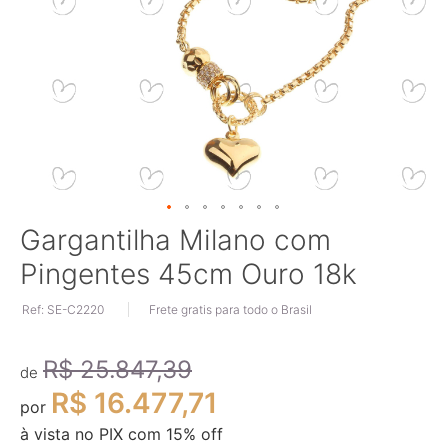
Saltar
Gargantilha Milano com
para
Pingentes 45cm Ouro 18k
o
início
Ref: SE-C2220
Frete gratis para todo o Brasil
da
Galeria
de
R$ 25.847,39
imagens
de
R$ 16.477,71
por
à vista no PIX com
15
% off