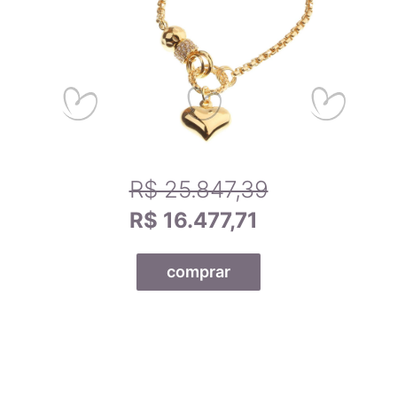
R$ 25.847,39
R$ 16.477,71
comprar
Todas as nossas joias são fabricadas por indústrias que
possuem o certificado AMAGOLD, comprovando a qualidade
do teor de ouro nos produtos anunciados. Ao misturar pré-
ligas com ouro puro, garantimos que o teor permaneça
constante, desde que a peça não seja derretida. A marca