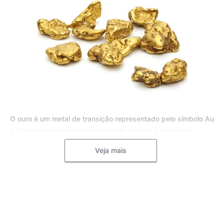
O ouro é um metal de transição representado pelo símbolo Au
e é encontrado em estado puro em pepitas e depósitos
aluviais, bem como em pequenas inclusões em rochas
Veja mais
metamórficas e minerais, como o quartzo. Para joias, o ouro
puro é frequentemente misturado com outros metais, como o
cobre, a prata, o zinco e o paládio, formando uma liga
metálica mais dura e resistente.
A liga de ouro é utilizada pelos mestres ourives para