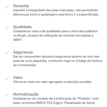
Garantia
Garantir a integridade das joias marcadas, não permitindo
diferenças entre a quilatagem real (teor) e a especificada.
Qualidade
Estabelecer marca de qualidade para o mercado joalheiro
A zircônia cúbica é uma gema produzida em laboratório como
no Brasil, através de utilização de normas vinculadas à
ABNT.
imitação do diamante. Descubra suas características,
diferenças em relação ao zircão e seu papel na gemologia
Segurança
desde 1976.
Dar ao consumidor absoluta segurança quanto ao teor das
joias de ouro adquirida, conforme rege no Código de Defesa
A Zircônia Cúbica (CZ) é uma gema produzida em laboratório
do Consumidor.
que imita o diamante. Embora a zircônia ocorra na natureza,
ela cristaliza no sistema monoclínico e não cúbico, como o
Valor
diamante. Na verdade, a zircônia cúbica é um tipo de zircônia
Oferecer mais um valor agregado a cada joia vendida.
produzido em laboratório, com uma estrutura cristalina
cúbica. É geralmente incolor, mas pode ser produzida em
Normatização
uma variedade de cores. É importante não confundir a
Estabelecer um modelo de certificação de “Produto” com
base na norma NBR13.703 (Liga e Titularidade do Ouro)
zircônia cúbica com o zircão, um silicato de zircônio (ZrSiO4).