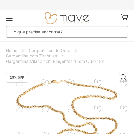
Meu Ca
Home
Gargantilhas de Ouro
Gargantilha com Zircônias
Gargantilha Milano com Pingentes 45cm Ouro 18k
Pular
25
% OFF
para
o
final
da
Galeria
de
imagens