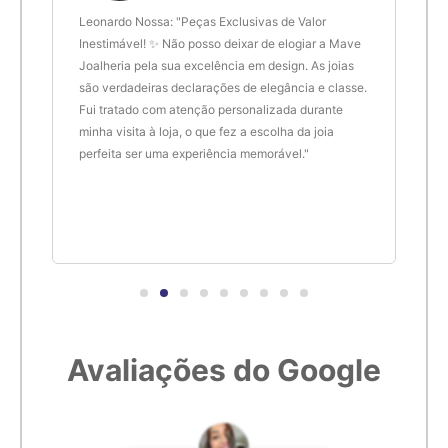
 anel
Leonardo Nossa: "Peças Exclusivas de Valor
Delt
de.
Inestimável! ✨ Não posso deixar de elogiar a Mave
são 
Joalheria pela sua excelência em design. As joias
desi
são verdadeiras declarações de elegância e classe.
resu
Fui tratado com atenção personalizada durante
enco
minha visita à loja, o que fez a escolha da joia
que 
perfeita ser uma experiência memorável."
cert
Avaliações do Google