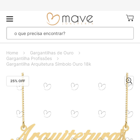
Meu Ca
Home
Gargantilhas de Ouro
Gargantilha Profissões
Gargantilha Arquitetura Símbolo Ouro 18k
Pular
25
% OFF
para
o
final
da
Galeria
de
imagens