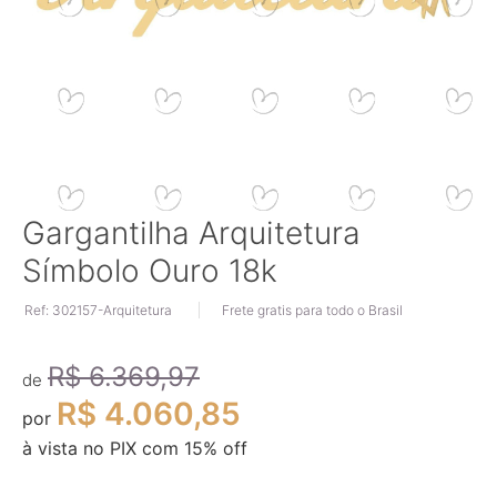
Saltar
Gargantilha Arquitetura
para
Símbolo Ouro 18k
o
início
Ref: 302157-Arquitetura
Frete gratis para todo o Brasil
da
Galeria
de
R$ 6.369,97
imagens
de
R$ 4.060,85
por
à vista no PIX com
15
% off