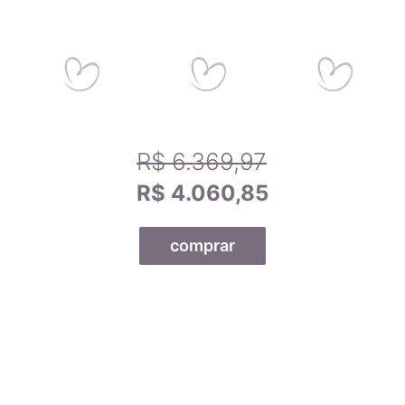
R$ 6.369,97
R$ 4.060,85
comprar
Todas as nossas joias são fabricadas por indústrias que
possuem o certificado AMAGOLD, comprovando a qualidade
do teor de ouro nos produtos anunciados. Ao misturar pré-
ligas com ouro puro, garantimos que o teor permaneça
constante, desde que a peça não seja derretida. A marca
AMAGOLD é sinônimo de qualidade e confiança no teor de
ouro da joia adquirida, além de agregar valor em termos de