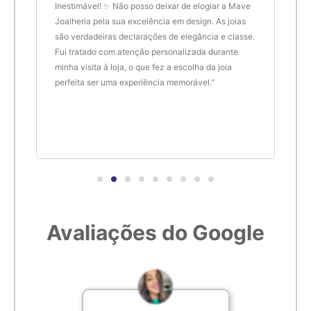
de.
Inestimável! ✨ Não posso deixar de elogiar a Mave
são 
Joalheria pela sua excelência em design. As joias
desi
são verdadeiras declarações de elegância e classe.
resu
Fui tratado com atenção personalizada durante
enco
minha visita à loja, o que fez a escolha da joia
que 
perfeita ser uma experiência memorável."
cert
Avaliações do Google