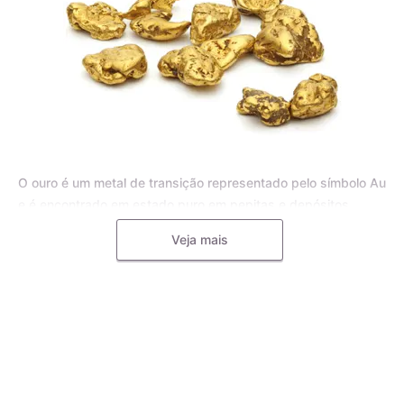
O ouro é um metal de transição representado pelo símbolo Au
e é encontrado em estado puro em pepitas e depósitos
aluviais, bem como em pequenas inclusões em rochas
Veja mais
metamórficas e minerais, como o quartzo. Para joias, o ouro
puro é frequentemente misturado com outros metais, como o
cobre, a prata, o zinco e o paládio, formando uma liga
metálica mais dura e resistente.
A liga de ouro é utilizada pelos mestres ourives para
aumentar a durabilidade e resistência das joias, tornando-as
menos propensas a deformações e riscos. Diferentes metais