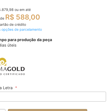
5.879,98
ou em até
R$ 588,00
 de
artão de crédito
s opções de parcelamento
po para produção da peça
dias úteis
 Letra