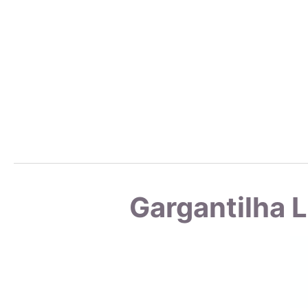
de d
Cad
a em
rígi
Além
ain
durá
Zircônias
Gargantilha 
A zi
rela
A Zi
no s
com 