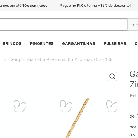
lamos em até
10x sem juros
Pague no
PIX
e tenha +15% de desconto!
BRINCOS
PINGENTES
GARGANTILHAS
PULSEIRAS
C
Gargantilha Letra Pavê com 65 Zircônias Ouro 18k
Ga
Zi
Ref:
de
por
à vi