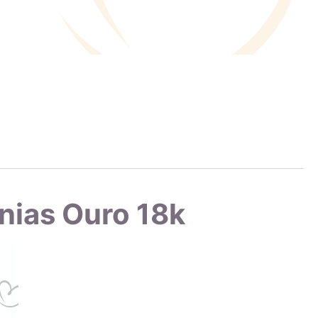
ia que comprova sua qualidade. Esse certificado é dado apenas
ão de sua forma de produção para adequação aos critérios mais
latagem da joia está gravada corretamente na peça.
ssos produtos utilizando um espectrômetro de raio-x, garantindo
mprar uma joia com a marca AMAGOLD é investir em uma peça
ises feitas regularmente em nossos produtos.
nias Ouro 18k
do diamante. Descubra suas características, diferenças em
diamante. Embora a zircônia ocorra na natureza, ela cristaliza
rcônia cúbica é um tipo de zircônia produzido em laboratório,
er produzida em uma variedade de cores. É importante não