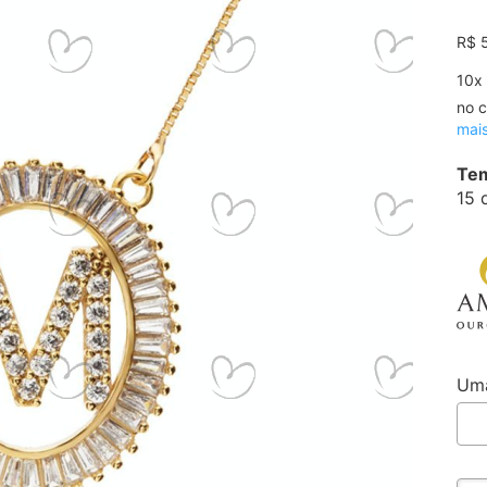
R$ 
10
x
no c
mai
Tem
15 
Uma