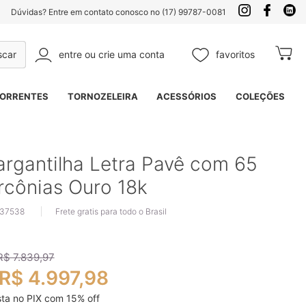
Dúvidas? Entre em contato conosco no (17) 99787-0081
entre ou crie uma conta
favoritos
Meu Ca
Pesquisa
ORRENTES
TORNOZELEIRA
ACESSÓRIOS
COLEÇÕES
rgantilha Letra Pavê com 65
rcônias Ouro 18k
 37538
Frete gratis para todo o Brasil
R$ 7.839,97
R$ 4.997,98
sta no PIX com
15
% off