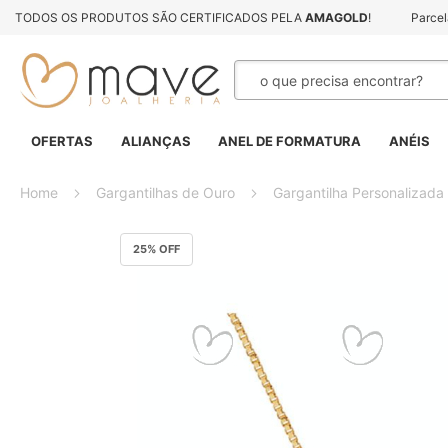
TODOS OS PRODUTOS SÃO CERTIFICADOS PELA
AMAGOLD
!
Parce
Pesquisa
OFERTAS
ALIANÇAS
ANEL DE FORMATURA
ANÉIS
Home
Gargantilhas de Ouro
Gargantilha Personalizada
Pular
25
% OFF
para
o
final
da
Galeria
de
imagens