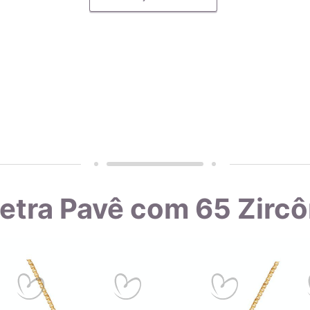
esign e qualidade.
a peça com o selo AMAGOLD tem direito a um certificado de garant
presas que passam por uma rigorosa análise, incluindo a verificaç
dos de qualidade. Dessa forma, você pode ter certeza de que a qui
 do certificado da indústria, realizamos análises frequentes em no
da mais a qualidade do teor de ouro nas joias que produzimos. Co
vel e de qualidade, comprovada pelo selo de garantia e pelas anál
Letra Pavê com 65 Zircô
rcônia cúbica é uma gema produzida em laboratório como imitação 
ção ao zircão e seu papel na gemologia desde 1976.
rcônia Cúbica (CZ) é uma gema produzida em laboratório que imita o 
istema monoclínico e não cúbico, como o diamante. Na verdade, a zi
uma estrutura cristalina cúbica. É geralmente incolor, mas pode s