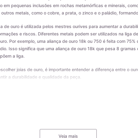
 em pequenas inclusões em rochas metamórficas e minerais, como o
outros metais, como o cobre, a prata, o zinco e o paládio, formando
ga de ouro é utilizada pelos mestres ourives para aumentar a durab
rmações e riscos. Diferentes metais podem ser utilizados na liga d
uro. Por exemplo, uma aliança de ouro 18k ou 750 é feita com 75% 
dio. Isso significa que uma aliança de ouro 18k que pesa 8 grama
põem a liga.
scolher joias de ouro, é importante entender a diferença entre o our
ntir a durabilidade e qualidade da peça.
as as nossas joias são fabricadas por indústrias que possuem o c
produtos anunciados. Ao misturar pré-ligas com ouro puro, garant
etida. A marca AMAGOLD é sinônimo de qualidade e confiança no teo
Veja mais