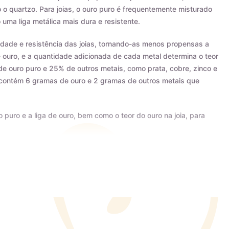
 quartzo. Para joias, o ouro puro é frequentemente misturado
 uma liga metálica mais dura e resistente.
ilidade e resistência das joias, tornando-as menos propensas a
e ouro, e a quantidade adicionada de cada metal determina o teor
de ouro puro e 25% de outros metais, como prata, cobre, zinco e
s contém 6 gramas de ouro e 2 gramas de outros metais que
o puro e a liga de ouro, bem como o teor do ouro na joia, para
ertificado AMAGOLD, comprovando a qualidade do teor de ouro
imos que o teor permaneça constante, desde que a peça não seja
r de ouro da joia adquirida, além de agregar valor em termos