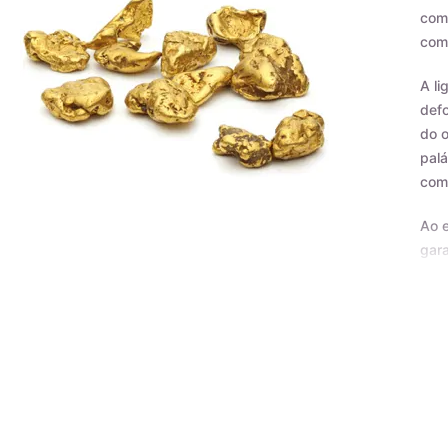
como
com 
A li
defo
do o
palá
com
Ao e
gara
Certificado de Qualidade AMAGOLD
Tod
nos 
derr