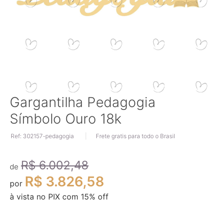
Saltar
Gargantilha Pedagogia
para
Símbolo Ouro 18k
o
início
Ref: 302157-pedagogia
Frete gratis para todo o Brasil
da
Galeria
de
R$ 6.002,48
imagens
de
R$ 3.826,58
por
à vista no PIX com
15
% off