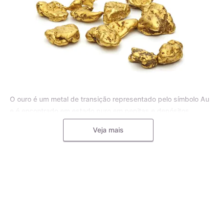
O ouro é um metal de transição representado pelo símbolo Au
e é encontrado em estado puro em pepitas e depósitos
aluviais, bem como em pequenas inclusões em rochas
Veja mais
metamórficas e minerais, como o quartzo. Para joias, o ouro
puro é frequentemente misturado com outros metais, como o
cobre, a prata, o zinco e o paládio, formando uma liga
metálica mais dura e resistente.
A liga de ouro é utilizada pelos mestres ourives para
aumentar a durabilidade e resistência das joias, tornando-as
menos propensas a deformações e riscos. Diferentes metais