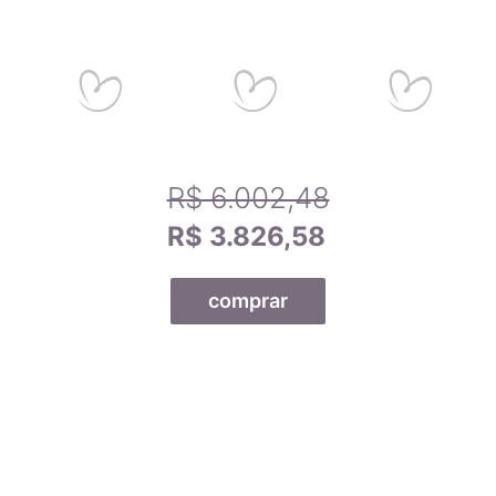
R$ 6.002,48
R$ 3.826,58
comprar
Todas as nossas joias são fabricadas por indústrias que
possuem o certificado AMAGOLD, comprovando a qualidade
do teor de ouro nos produtos anunciados. Ao misturar pré-
ligas com ouro puro, garantimos que o teor permaneça
constante, desde que a peça não seja derretida. A marca
AMAGOLD é sinônimo de qualidade e confiança no teor de
ouro da joia adquirida, além de agregar valor em termos de