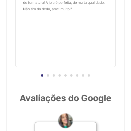
de formatura! A joia é perfeita, de muita qualidade.
Ines
era
Não tiro do dedo, amei muito!"
Joal
 um
são 
e
Fui 
tudo
minh
aleu,
perf
Avaliações do Google