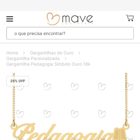
Meu Ca
Home
Gargantilhas de Ouro
Gargantilha Personalizada
Gargantilha Pedagogia Símbolo Ouro 18k
Pular
25
% OFF
para
o
final
da
Galeria
de
imagens