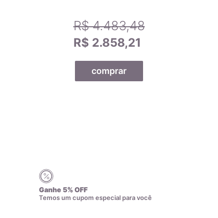
R$ 4.483,48
R$ 2.858,21
comprar
Todas as nossas joias são fabricadas por indústrias que
possuem o certificado AMAGOLD, comprovando a qualidade
do teor de ouro nos produtos anunciados. Ao misturar pré-
ligas com ouro puro, garantimos que o teor permaneça
constante, desde que a peça não seja derretida. A marca
AMAGOLD é sinônimo de qualidade e confiança no teor de
ouro da joia adquirida, além de agregar valor em termos de
design e qualidade.
Ganhe 5% OFF
Temos um cupom especial para você
Cada peça com o selo AMAGOLD tem direito a um certificado
de garantia que comprova sua qualidade. Esse certificado é