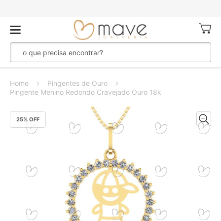
Meu Ca
Home
Pingentes de Ouro
Pingente Menino Redondo Cravejado Ouro 18k
Pular
25
% OFF
para
o
final
da
Galeria
de
imagens