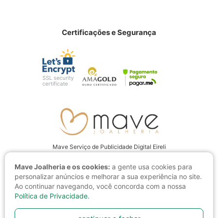
Certificações e Segurança
Mave Serviço de Publicidade Digital Eireli
CNPJ: 22.237.555/0001-94
Mave Joalheria e os cookies:
a gente usa cookies para
Av. Juscelino Kubitschek, 4001 CEP: 15093-280, São José do Rio Preto
personalizar anúncios e melhorar a sua experiência no site.
- SP
Ao continuar navegando, você concorda com a nossa
Política de Privacidade.