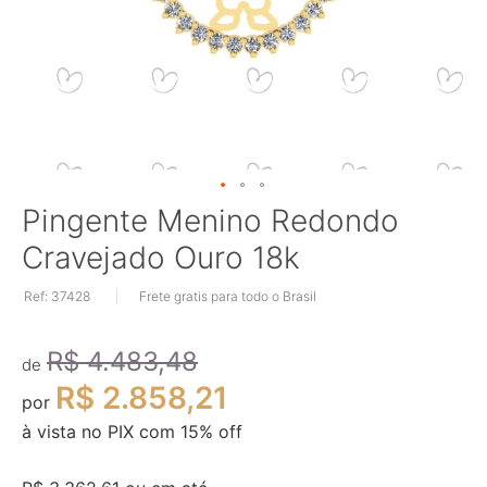
Saltar
Pingente Menino Redondo
para
Cravejado Ouro 18k
o
início
Ref: 37428
Frete gratis para todo o Brasil
da
Galeria
de
R$ 4.483,48
imagens
de
R$ 2.858,21
por
à vista no PIX com
15
% off