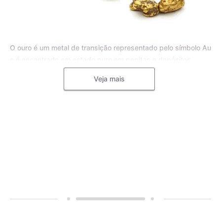
O ouro é um metal de transição representado pelo símbolo Au
e é encontrado em estado puro em pepitas e depósitos
aluviais, bem como em pequenas inclusões em rochas
Veja mais
metamórficas e minerais, como o quartzo. Para joias, o ouro
puro é frequentemente misturado com outros metais, como o
cobre, a prata, o zinco e o paládio, formando uma liga
metálica mais dura e resistente.
A liga de ouro é utilizada pelos mestres ourives para
aumentar a durabilidade e resistência das joias, tornando-as
menos propensas a deformações e riscos. Diferentes metais
podem ser utilizados na liga de ouro, e a quantidade
adicionada de cada metal determina o teor do ouro. Por
exemplo, uma aliança de ouro 18k ou 750 é feita com 75% de
ouro puro e 25% de outros metais, como prata, cobre, zinco e