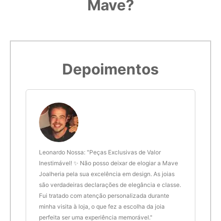
Mave?
Depoimentos
 anel
Leonardo Nossa: "Peças Exclusivas de Valor
Delt
de.
Inestimável! ✨ Não posso deixar de elogiar a Mave
são 
Joalheria pela sua excelência em design. As joias
desi
são verdadeiras declarações de elegância e classe.
resu
Fui tratado com atenção personalizada durante
enco
minha visita à loja, o que fez a escolha da joia
que 
perfeita ser uma experiência memorável."
cert