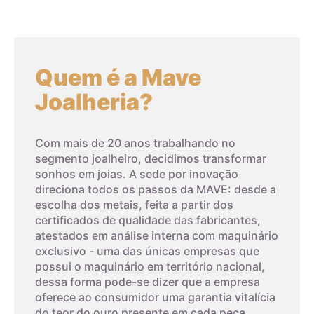
que o diamante.
Embora a zircônia cúbica não tenha a mesma raridade e valor
do diamante natural, ela tem uma série de aplicações na
gemologia, desde anéis de noivado até joias e relógios de
Quem é a Mave
moda. A CZ também é frequentemente usada em pesquisas
Joalheria?
científicas como um substituto do diamante em
experimentos.
Com mais de 20 anos trabalhando no
Em contraste com a zircônia cúbica, a baddeleyíta é uma
segmento joalheiro, decidimos transformar
forma natural de zircônia que cristal.
sonhos em joias. A sede por inovação
direciona todos os passos da MAVE: desde a
escolha dos metais, feita a partir dos
certificados de qualidade das fabricantes,
atestados em análise interna com maquinário
exclusivo - uma das únicas empresas que
possui o maquinário em território nacional,
dessa forma pode-se dizer que a empresa
oferece ao consumidor uma garantia vitalícia
do teor do ouro presente em cada peça.