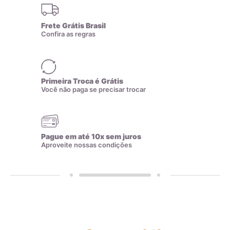
dado apenas a empresas que passam por uma rigorosa
análise, incluindo a verificação de sua forma de produção
Frete Grátis Brasil
para adequação aos critérios mais rígidos de qualidade.
Confira as regras
Dessa forma, você pode ter certeza de que a quilatagem da
joia está gravada corretamente na peça.
Além do certificado da indústria, realizamos análises
Primeira Troca é Grátis
frequentes em nossos produtos utilizando um espectrômetro
Você não paga se precisar trocar
de raio-x, garantindo ainda mais a qualidade do teor de ouro
nas joias que produzimos. Comprar uma joia com a marca
AMAGOLD é investir em uma peça durável e de qualidade,
Pague em até 10x sem juros
comprovada pelo selo de garantia e pelas análises feitas
Aproveite nossas condições
regularmente em nossos produtos.
Zircônias