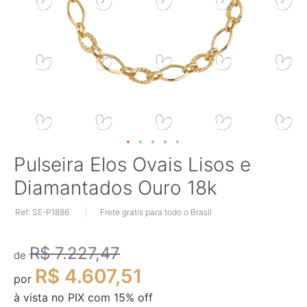
Saltar
Pulseira Elos Ovais Lisos e
para
Diamantados Ouro 18k
o
início
Ref: SE-P1886
Frete gratis para todo o Brasil
da
Galeria
de
R$ 7.227,47
imagens
de
R$ 4.607,51
por
à vista no PIX com
15
% off