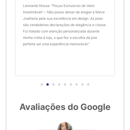
 anel
Leonardo Nossa: "Peças Exclusivas de Valor
Delt
de.
Inestimável! ✨ Não posso deixar de elogiar a Mave
são 
Joalheria pela sua excelência em design. As joias
desi
são verdadeiras declarações de elegância e classe.
resu
Fui tratado com atenção personalizada durante
enco
minha visita à loja, o que fez a escolha da joia
que 
perfeita ser uma experiência memorável."
cert
Avaliações do Google