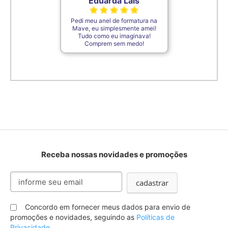
Eduarda Laís
Pedi meu anel de formatura na
Mave, eu simplesmente amei!
Tudo como eu imaginava!
Comprem sem medo!
Receba nossas novidades e promoções
Inscreva-
cadastrar
se
na
nossa
Concordo em fornecer meus dados para envio de
Newsletter:
promoções e novidades, seguindo as
Políticas de
Privacidade.