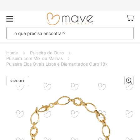
Meu Ca
Home
Pulseira de Ouro
Pulseira com Mix de Malhas
Pulseira Elos Ovais Lisos e Diamantados Ouro 18k
Pular
25
% OFF
para
o
final
da
Galeria
de
imagens