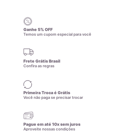
Ganhe 5% OFF
Temos um cupom especial para você
Frete Grátis Brasil
Confira as regras
Todas as nossas joias são fabricadas por indústrias que
possuem o certificado AMAGOLD, comprovando a qualidade
Primeira Troca é Grátis
do teor de ouro nos produtos anunciados. Ao misturar pré-
Você não paga se precisar trocar
ligas com ouro puro, garantimos que o teor permaneça
constante, desde que a peça não seja derretida. A marca
AMAGOLD é sinônimo de qualidade e confiança no teor de
ouro da joia adquirida, além de agregar valor em termos de
Pague em até 10x sem juros
Aproveite nossas condições
design e qualidade.