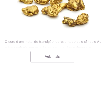
O ouro é um metal de transição representado pelo símbolo Au
e é encontrado em estado puro em pepitas e depósitos
aluviais, bem como em pequenas inclusões em rochas
Veja mais
metamórficas e minerais, como o quartzo. Para joias, o ouro
puro é frequentemente misturado com outros metais, como o
cobre, a prata, o zinco e o paládio, formando uma liga
metálica mais dura e resistente.
A liga de ouro é utilizada pelos mestres ourives para
aumentar a durabilidade e resistência das joias, tornando-as
menos propensas a deformações e riscos. Diferentes metais
podem ser utilizados na liga de ouro, e a quantidade