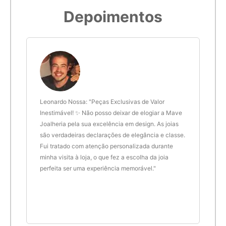
Depoimentos
 anel
Leonardo Nossa: "Peças Exclusivas de Valor
Delt
de.
Inestimável! ✨ Não posso deixar de elogiar a Mave
são 
Joalheria pela sua excelência em design. As joias
desi
são verdadeiras declarações de elegância e classe.
resu
Fui tratado com atenção personalizada durante
enco
minha visita à loja, o que fez a escolha da joia
que 
perfeita ser uma experiência memorável."
cert