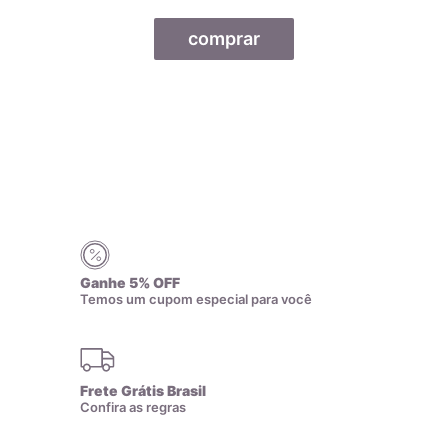
Certificado de Qualidade AMAGOLD
comprar
Ganhe 5% OFF
Temos um cupom especial para você
Frete Grátis Brasil
Confira as regras
Todas as nossas joias são fabricadas por indústrias que
possuem o certificado AMAGOLD, comprovando a qualidade