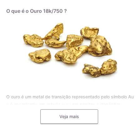
O que é o Ouro 18k/750 ?
O ouro é um metal de transição representado pelo símbolo Au
e é encontrado em estado puro em pepitas e depósitos
aluviais, bem como em pequenas inclusões em rochas
Veja mais
metamórficas e minerais, como o quartzo. Para joias, o ouro
puro é frequentemente misturado com outros metais, como o
cobre, a prata, o zinco e o paládio, formando uma liga