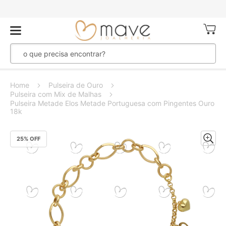
Meu Ca
Home
Pulseira de Ouro
Pulseira com Mix de Malhas
Pulseira Metade Elos Metade Portuguesa com Pingentes Ouro
18k
Pular
25
% OFF
para
o
final
da
Galeria
de
imagens