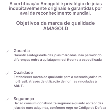
AMAGOLD é investir em uma peça durável e de qualidade,
A certificação Amagold é privilégio de joias
indubitavelmente originais e garantidas por
comprovada pelo selo de garantia e pelas análises feitas
aval de reconhecimento mundial.
regularmente em nossos produtos.
Objetivos da marca de qualidade
AMAGOLD
Garantia
Garantir a integridade das joias marcadas, não permitindo
diferenças entre a quilatagem real (teor) e a especificada.
Qualidade
Estabelecer marca de qualidade para o mercado joalheiro
no Brasil, através de utilização de normas vinculadas à
ABNT.
Segurança
Dar ao consumidor absoluta segurança quanto ao teor das
joias de ouro adquirida, conforme rege no Código de Defesa