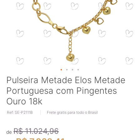
Saltar
Pulseira Metade Elos Metade
para
Portuguesa com Pingentes
o
início
Ouro 18k
da
Galeria
Ref: SE-P2111B
Frete gratis para todo o Brasil
de
imagens
R$ 11.024,96
de