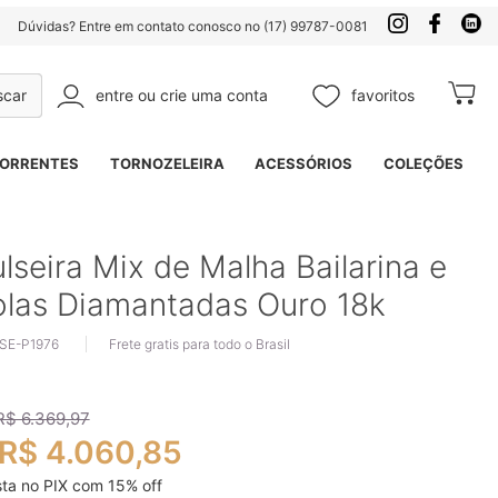
Dúvidas? Entre em contato conosco no (17) 99787-0081
entre ou crie uma conta
favoritos
Meu Ca
Pesquisa
ORRENTES
TORNOZELEIRA
ACESSÓRIOS
COLEÇÕES
lseira Mix de Malha Bailarina e
olas Diamantadas Ouro 18k
 SE-P1976
Frete gratis para todo o Brasil
R$ 6.369,97
R$ 4.060,85
sta no PIX com
15
% off