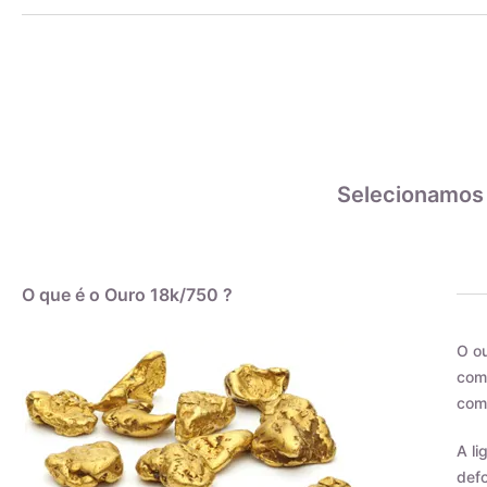
Selecionamos
O que é o Ouro 18k/750 ?
O ou
como
com 
A li
defo