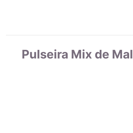
Além
ain
durá
Pulseira Mix de Ma