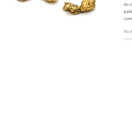
do o
palá
com
Ao e
gara
Certificado de Qualidade AMAGOLD
Tod
nos 
derr
de d
Cad
a em
rígi