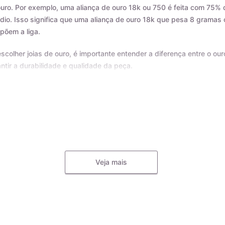
uro. Por exemplo, uma aliança de ouro 18k ou 750 é feita com 75% 
dio. Isso significa que uma aliança de ouro 18k que pesa 8 grama
põem a liga.
scolher joias de ouro, é importante entender a diferença entre o our
ntir a durabilidade e qualidade da peça.
as as nossas joias são fabricadas por indústrias que possuem o c
produtos anunciados. Ao misturar pré-ligas com ouro puro, garant
etida. A marca AMAGOLD é sinônimo de qualidade e confiança no teo
Veja mais
esign e qualidade.
a peça com o selo AMAGOLD tem direito a um certificado de garant
presas que passam por uma rigorosa análise, incluindo a verificaç
dos de qualidade. Dessa forma, você pode ter certeza de que a qui