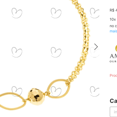
R$ 
10
x
no c
mai
Prod
Ca