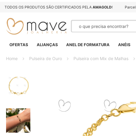
TODOS OS PRODUTOS SÃO CERTIFICADOS PELA
AMAGOLD
!
Parce
Pesquisa
OFERTAS
ALIANÇAS
ANEL DE FORMATURA
ANÉIS
Home
Pulseira de Ouro
Pulseira com Mix de Malhas
Pular
para
o
final
da
Galeria
de
imagens