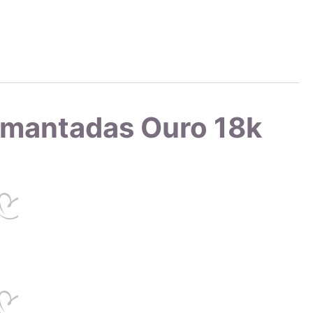
ssos produtos utilizando um espectrômetro de raio-x, garantindo
mprar uma joia com a marca AMAGOLD é investir em uma peça
ises feitas regularmente em nossos produtos.
iamantadas Ouro 18k