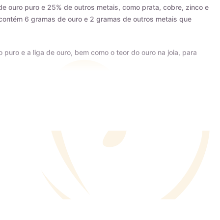
de ouro puro e 25% de outros metais, como prata, cobre, zinco e
s contém 6 gramas de ouro e 2 gramas de outros metais que
o puro e a liga de ouro, bem como o teor do ouro na joia, para
ertificado AMAGOLD, comprovando a qualidade do teor de ouro
imos que o teor permaneça constante, desde que a peça não seja
r de ouro da joia adquirida, além de agregar valor em termos
ia que comprova sua qualidade. Esse certificado é dado apenas
ão de sua forma de produção para adequação aos critérios mais
latagem da joia está gravada corretamente na peça.