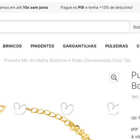
lamos em até
10x sem juros
Pague no
PIX
e tenha +15% de desconto!
BRINCOS
PINGENTES
GARGANTILHAS
PULSEIRAS
C
Pulseira Mix de Malha Bailarina e Bolas Diamantadas Ouro 18k
Pu
B
Ref:
de
por
à vi