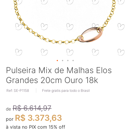
Saltar
Pulseira Mix de Malhas Elos
para
Grandes 20cm Ouro 18k
o
início
Ref: SE-P1158
Frete gratis para todo o Brasil
da
Galeria
de
R$ 6.614,97
imagens
de
R$ 3.373,63
por
à vista no PIX com
15
% off