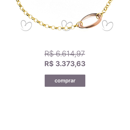
R$ 6.614,97
R$ 3.373,63
comprar
Todas as nossas joias são fabricadas por indústrias que
possuem o certificado AMAGOLD, comprovando a qualidade
do teor de ouro nos produtos anunciados. Ao misturar pré-
ligas com ouro puro, garantimos que o teor permaneça
constante, desde que a peça não seja derretida. A marca
AMAGOLD é sinônimo de qualidade e confiança no teor de