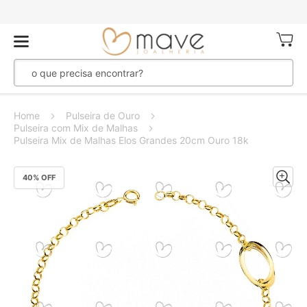
Meu Ca
Home
Pulseira de Ouro
Pulseira com Mix de Malhas
Pulseira Mix de Malhas Elos Grandes 20cm Ouro 18k
Pular
40
% OFF
para
o
final
da
Galeria
de
imagens