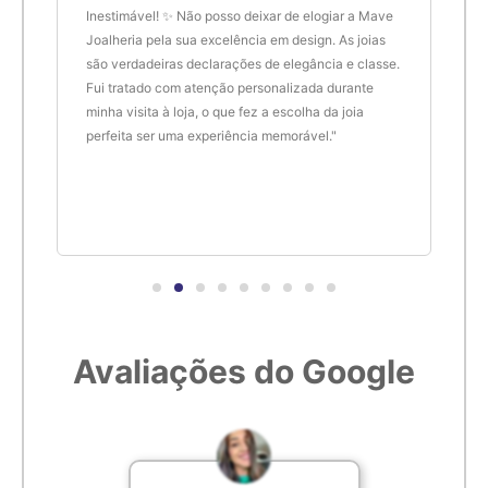
de.
Inestimável! ✨ Não posso deixar de elogiar a Mave
são 
Joalheria pela sua excelência em design. As joias
desi
são verdadeiras declarações de elegância e classe.
resu
Fui tratado com atenção personalizada durante
enco
minha visita à loja, o que fez a escolha da joia
que 
perfeita ser uma experiência memorável."
cert
Avaliações do Google