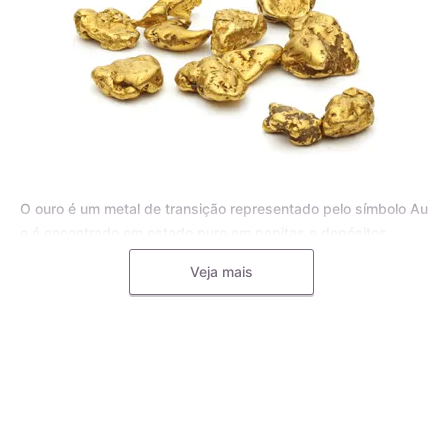
O ouro é um metal de transição representado pelo símbolo Au
e é encontrado em estado puro em pepitas e depósitos
aluviais, bem como em pequenas inclusões em rochas
Veja mais
metamórficas e minerais, como o quartzo. Para joias, o ouro
puro é frequentemente misturado com outros metais, como o
cobre, a prata, o zinco e o paládio, formando uma liga
metálica mais dura e resistente.
A liga de ouro é utilizada pelos mestres ourives para
aumentar a durabilidade e resistência das joias, tornando-as
menos propensas a deformações e riscos. Diferentes metais