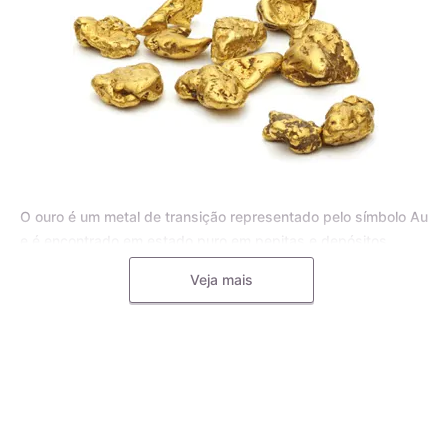
O ouro é um metal de transição representado pelo símbolo Au
e é encontrado em estado puro em pepitas e depósitos
aluviais, bem como em pequenas inclusões em rochas
Veja mais
metamórficas e minerais, como o quartzo. Para joias, o ouro
puro é frequentemente misturado com outros metais, como o
cobre, a prata, o zinco e o paládio, formando uma liga
metálica mais dura e resistente.
A liga de ouro é utilizada pelos mestres ourives para
aumentar a durabilidade e resistência das joias, tornando-as