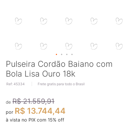
Saltar
Pulseira Cordão Baiano com
para
Bola Lisa Ouro 18k
o
início
Ref: 45334
Frete gratis para todo o Brasil
da
Galeria
de
R$ 21.559,91
imagens
de
R$ 13.744,44
por
à vista no PIX com
15
% off