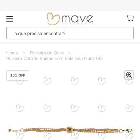
Meu Ca
Home
Pulseira de Ouro
Pulseira Cordão Baiano com Bola Lisa Ouro 18k
Pular
25
% OFF
para
o
final
da
Galeria
de
imagens