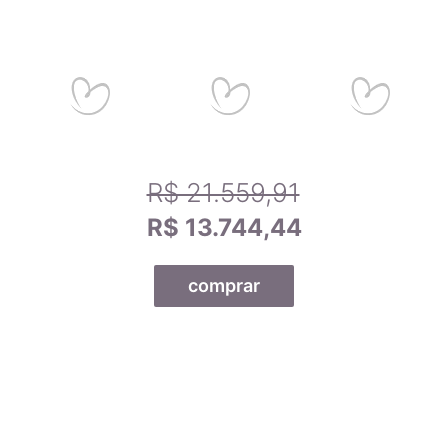
R$ 21.559,91
R$ 13.744,44
comprar
Todas as nossas joias são fabricadas por indústrias que
possuem o certificado AMAGOLD, comprovando a qualidade
do teor de ouro nos produtos anunciados. Ao misturar pré-
ligas com ouro puro, garantimos que o teor permaneça
constante, desde que a peça não seja derretida. A marca
AMAGOLD é sinônimo de qualidade e confiança no teor de