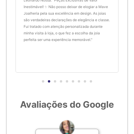
 anel
Leonardo Nossa: "Peças Exclusivas de Valor
Delt
de.
Inestimável! ✨ Não posso deixar de elogiar a Mave
são 
Joalheria pela sua excelência em design. As joias
desi
são verdadeiras declarações de elegância e classe.
resu
Fui tratado com atenção personalizada durante
enco
minha visita à loja, o que fez a escolha da joia
que 
perfeita ser uma experiência memorável."
cert
Avaliações do Google