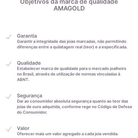
Objetivos da marca de qualidade
22,6mm
31
de banho de ródio é eletrolítico.
AMAGOLD
22,9mm
32
Garantia
23,2mm
33
Garantir a integridade das joias marcadas, não permitindo
Diamantes
diferenças entre a quilatagem real (teor) e a especificada.
23,5mm
34
Qualidade
Estabelecer marca de qualidade para o mercado joalheiro
no Brasil, através de utilização de normas vinculadas à
23,8mm
35
ABNT.
Segurança
De acordo com o padrão ABNT
Dar ao consumidor absoluta segurança quanto ao teor das
joias de ouro adquirida, conforme rege no Código de Defesa
do Consumidor.
O diamante é uma forma alotrópica do carbono, com fórmula
Valor
química C, conhecido por ser um cristal extremamente
Oferecer mais um valor agregado a cada joia vendida.