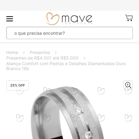
Meu Ca
Home
Presentes
Presentes de R$4.001 até R$5.000
Aliança Comfort com Pedras e Detalhes Diamantados Ouro
Branco 18k
Pular
25
% OFF
para
o
final
da
Galeria
de
imagens