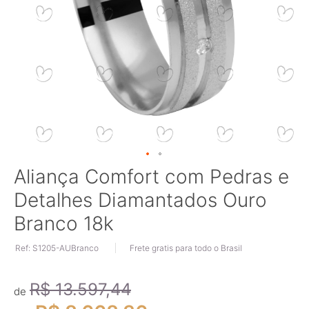
Saltar
Aliança Comfort com Pedras e
para
Detalhes Diamantados Ouro
o
início
Branco 18k
da
Galeria
Ref: S1205-AUBranco
Frete gratis para todo o Brasil
de
imagens
R$ 13.597,44
de