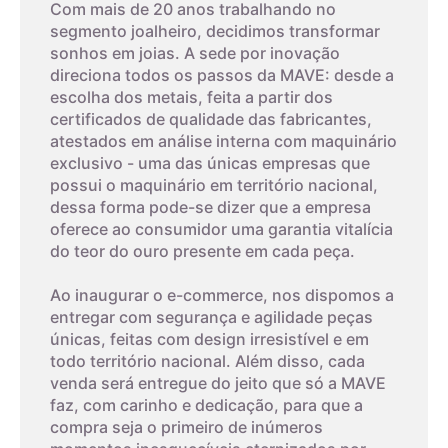
Com mais de 20 anos trabalhando no
4,6cm
6
segmento joalheiro, decidimos transformar
sonhos em joias. A sede por inovação
direciona todos os passos da MAVE: desde a
4,7cm
7
escolha dos metais, feita a partir dos
certificados de qualidade das fabricantes,
atestados em análise interna com maquinário
4,8cm
8
exclusivo - uma das únicas empresas que
03
possui o maquinário em território nacional,
dessa forma pode-se dizer que a empresa
4,9cm
9
oferece ao consumidor uma garantia vitalícia
Imprima um modelo
do teor do ouro presente em cada peça.
5cm
10
A terceira dica é imprimir o modelo que possui os tamanhos
Ao inaugurar o e-commerce, nos dispomos a
dos aros. Com um anel que já lhe sirva, coloque-o sobre os
entregar com segurança e agilidade peças
aros da folha impressa. A parte interna do anel deverá
5,1cm
11
únicas, feitas com design irresistível e em
encaixar exatamente no círculo interno, o que corresponde ao
todo território nacional. Além disso, cada
tamanho do aro.
venda será entregue do jeito que só a MAVE
5,2cm
12
faz, com carinho e dedicação, para que a
O papel deverá ser impresso, não pode ser feito na tela do
compra seja o primeiro de inúmeros
seu monitor. Este método tem um alto nível de erro, então
5,3cm
13