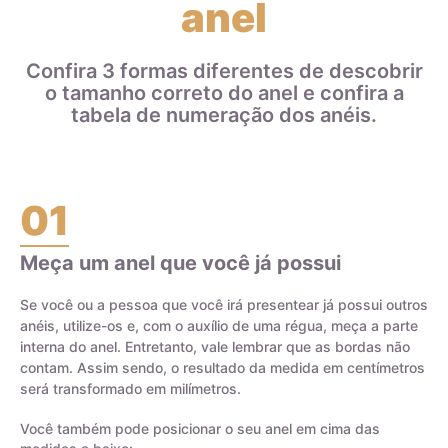
anel
paládio. Isso significa que uma aliança de ouro 18k que pesa
8 gramas contém 6 gramas de ouro e 2 gramas de outros
metais que compõem a liga.
Confira 3 formas diferentes de descobrir
o tamanho correto do anel e confira a
Ao escolher joias de ouro, é importante entender a diferença
tabela de numeração dos anéis.
entre o ouro puro e a liga de ouro, bem como o teor do ouro
na joia, para garantir a durabilidade e qualidade da peça.
01
Meça um anel que você já possui
Certificado de Qualidade AMAGOLD
Se você ou a pessoa que você irá presentear já possui outros
anéis, utilize-os e, com o auxílio de uma régua, meça a parte
interna do anel. Entretanto, vale lembrar que as bordas não
contam. Assim sendo, o resultado da medida em centímetros
será transformado em milímetros.
Você também pode posicionar o seu anel em cima das