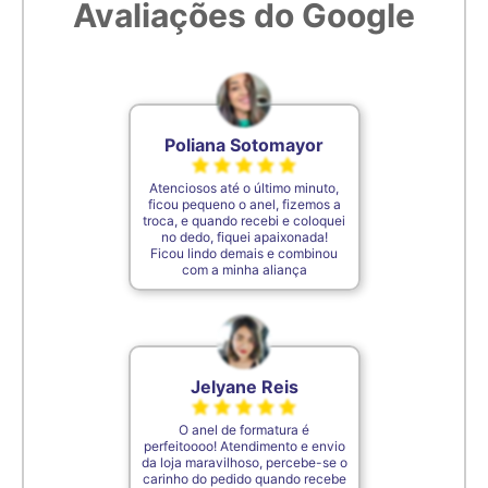
Avaliações do Google
6,9cm
29
7cm
30
Poliana Sotomayor
7,1cm
31
Atenciosos até o último minuto,
ficou pequeno o anel, fizemos a
troca, e quando recebi e coloquei
no dedo, fiquei apaixonada!
7,2cm
32
Ficou lindo demais e combinou
com a minha aliança
7,3cm
33
7,4cm
34
Jelyane Reis
O anel de formatura é
7,5cm
35
perfeitoooo! Atendimento e envio
da loja maravilhoso, percebe-se o
carinho do pedido quando recebe