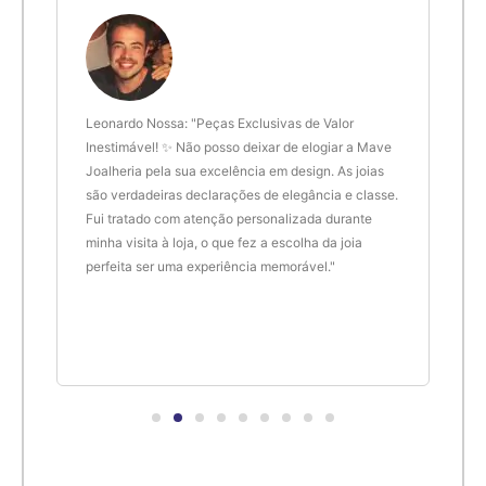
diamante, o que significa que ela tem mais brilho e fogo do
6,1cm
21
que o diamante.
Embora a zircônia cúbica não tenha a mesma raridade e valor
6,2cm
22
do diamante natural, ela tem uma série de aplicações na
 anel
Leonardo Nossa: "Peças Exclusivas de Valor
Delt
gemologia, desde anéis de noivado até joias e relógios de
6,3cm
23
de.
Inestimável! ✨ Não posso deixar de elogiar a Mave
são 
moda. A CZ também é frequentemente usada em pesquisas
Joalheria pela sua excelência em design. As joias
desi
científicas como um substituto do diamante em
são verdadeiras declarações de elegância e classe.
resu
6,4cm
24
experimentos.
Fui tratado com atenção personalizada durante
enco
minha visita à loja, o que fez a escolha da joia
que 
Em contraste com a zircônia cúbica, a baddeleyíta é uma
perfeita ser uma experiência memorável."
cert
6,5cm
25
forma natural de zircônia que cristal.
6,6cm
26
6,7cm
27
6,8cm
28