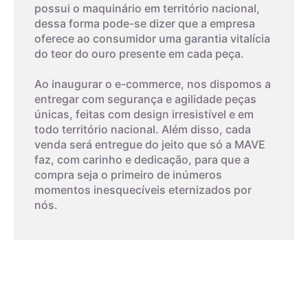
que o diamante.
03
possui o maquinário em território nacional,
dessa forma pode-se dizer que a empresa
4,9cm
9
Embora a zircônia cúbica não tenha a mesma raridade e valor
oferece ao consumidor uma garantia vitalícia
Imprima um modelo
do diamante natural, ela tem uma série de aplicações na
do teor do ouro presente em cada peça.
5cm
10
gemologia, desde anéis de noivado até joias e relógios de
A terceira dica é imprimir o modelo que possui os tamanhos
Ao inaugurar o e-commerce, nos dispomos a
moda. A CZ também é frequentemente usada em pesquisas
dos aros. Com um anel que já lhe sirva, coloque-o sobre os
entregar com segurança e agilidade peças
científicas como um substituto do diamante em
aros da folha impressa. A parte interna do anel deverá
5,1cm
11
únicas, feitas com design irresistível e em
experimentos.
encaixar exatamente no círculo interno, o que corresponde ao
todo território nacional. Além disso, cada
tamanho do aro.
venda será entregue do jeito que só a MAVE
5,2cm
12
Em contraste com a zircônia cúbica, a baddeleyíta é uma
faz, com carinho e dedicação, para que a
O papel deverá ser impresso, não pode ser feito na tela do
forma natural de zircônia que cristal.
compra seja o primeiro de inúmeros
seu monitor. Este método tem um alto nível de erro, então
5,3cm
13
momentos inesquecíveis eternizados por
deverá ser feito cuidadosamente.
nós.
Observe o padrão de impressão:
5,4cm
14
Confira com uma régua o padrão. Se medir 3 centímetros, é
porque o gabarito foi impresso corretamente.
5,5cm
15
5,6cm
16