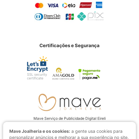
Certificações e Segurança
Mave Serviço de Publicidade Digital Eireli
CNPJ: 22.237.555/0001-94
Mave Joalheria e os cookies:
a gente usa cookies para
Av. Juscelino Kubitschek, 4001 CEP: 15093-280, São José do Rio Preto
personalizar anúncios e melhorar a sua experiência no site.
- SP