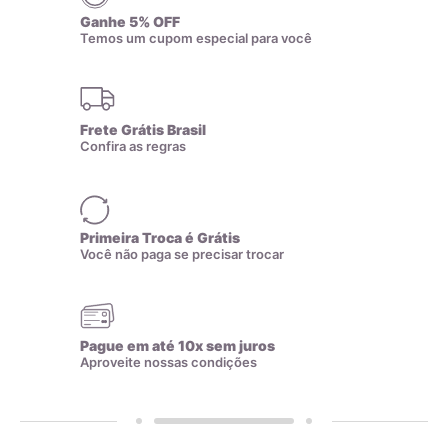
desgastar com o tempo devido a fatores químicos como
Ganhe 5% OFF
perfume e suor, exigindo que o processo seja repetido
18,7mm
19
Temos um cupom especial para você
ciclicamente.
12
13
14
15
16
19,1mm
20
Frete Grátis Brasil
19,4mm
21
Confira as regras
17
18
19
20
21
Banho de Ródio
19,7mm
22
Primeira Troca é Grátis
22
23
24
25
Você não paga se precisar trocar
20mm
23
20,3mm
24
Pague em até 10x sem juros
Aproveite nossas condições
20,6mm
25
02
21mm
26