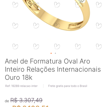
Saltar
Anel de Formatura Oval Aro
para
Inteiro Relações Internacionais
o
início
Ouro 18k
da
Galeria
Ref: 19289-relacao-inter
Frete gratis para todo o Brasil
de
imagens
R$ 3.307,49
de