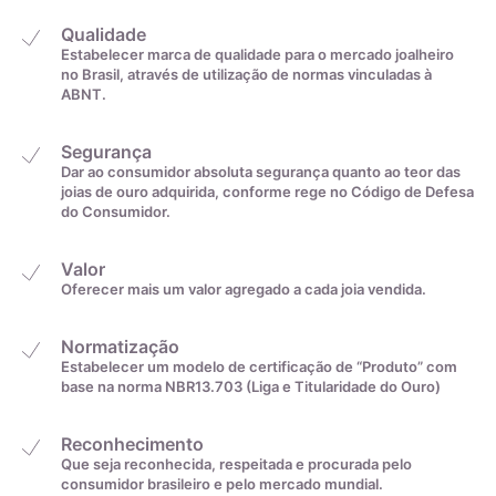
23,5mm
34
Qualidade
Estabelecer marca de qualidade para o mercado joalheiro
no Brasil, através de utilização de normas vinculadas à
23,8mm
35
ABNT.
Segurança
De acordo com o padrão ABNT
Dar ao consumidor absoluta segurança quanto ao teor das
joias de ouro adquirida, conforme rege no Código de Defesa
do Consumidor.
Valor
Oferecer mais um valor agregado a cada joia vendida.
Normatização
Medida linear em
Tamanho da aliança
Estabelecer um modelo de certificação de “Produto” com
centímetros
base na norma NBR13.703 (Liga e Titularidade do Ouro)
4cm
0
Reconhecimento
Que seja reconhecida, respeitada e procurada pelo
consumidor brasileiro e pelo mercado mundial.