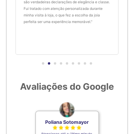
são verdadeiras declarações de elegância e classe.
resu
6,4cm
24
Fui tratado com atenção personalizada durante
enco
minha visita à loja, o que fez a escolha da joia
que 
perfeita ser uma experiência memorável."
cert
6,5cm
25
6,6cm
26
6,7cm
27
6,8cm
28
Avaliações do Google
6,9cm
29
7cm
30
Poliana Sotomayor
7,1cm
31
Atenciosos até o último minuto,