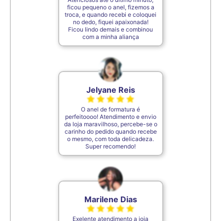
ficou pequeno o anel, fizemos a
troca, e quando recebi e coloquei
no dedo, fiquei apaixonada!
7,2cm
32
Ficou lindo demais e combinou
com a minha aliança
7,3cm
33
7,4cm
34
Jelyane Reis
O anel de formatura é
7,5cm
35
perfeitoooo! Atendimento e envio
da loja maravilhoso, percebe-se o
carinho do pedido quando recebe
o mesmo, com toda delicadeza.
De acordo com o padrão ABNT
Super recomendo!
Marilene Dias
Exelente atendimento a joia