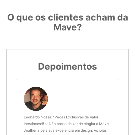
O que os clientes acham da
5,7cm
17
Mave?
5,8cm
18
Imprimir modelo
5,9cm
19
Depoimentos
6cm
20
6,1cm
21
6,2cm
22
 anel
Leonardo Nossa: "Peças Exclusivas de Valor
Delt
6,3cm
23
de.
Inestimável! ✨ Não posso deixar de elogiar a Mave
são 
Joalheria pela sua excelência em design. As joias
desi