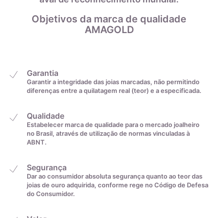
Por fim, com o auxílio da tabela abaixo, você irá descobrir o
22,2mm
30
tamanho do anel convertendo a medida de centímetros para
Objetivos da marca de qualidade
a exata:
AMAGOLD
22,6mm
31
22,9mm
32
Garantia
Garantir a integridade das joias marcadas, não permitindo
diferenças entre a quilatagem real (teor) e a especificada.
23,2mm
33
Qualidade
23,5mm
34
Estabelecer marca de qualidade para o mercado joalheiro
no Brasil, através de utilização de normas vinculadas à
ABNT.
23,8mm
35
Segurança
Dar ao consumidor absoluta segurança quanto ao teor das
De acordo com o padrão ABNT
joias de ouro adquirida, conforme rege no Código de Defesa
do Consumidor.