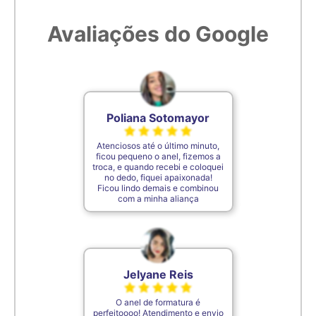
Avaliações do Google
6,8cm
28
6,9cm
29
7cm
30
Poliana Sotomayor
Atenciosos até o último minuto,
7,1cm
31
ficou pequeno o anel, fizemos a
troca, e quando recebi e coloquei
no dedo, fiquei apaixonada!
Ficou lindo demais e combinou
7,2cm
32
com a minha aliança
7,3cm
33
Jelyane Reis
7,4cm
34
O anel de formatura é
perfeitoooo! Atendimento e envio