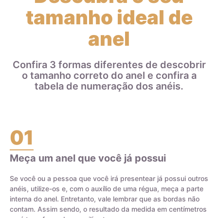
adicionada de cada metal determina o teor do ouro. Por
tamanho ideal de
exemplo, uma aliança de ouro 18k ou 750 é feita com 75% de
ouro puro e 25% de outros metais, como prata, cobre, zinco e
anel
paládio. Isso significa que uma aliança de ouro 18k que pesa
8 gramas contém 6 gramas de ouro e 2 gramas de outros
metais que compõem a liga.
Confira 3 formas diferentes de descobrir
o tamanho correto do anel e confira a
Ao escolher joias de ouro, é importante entender a diferença
tabela de numeração dos anéis.
entre o ouro puro e a liga de ouro, bem como o teor do ouro
na joia, para garantir a durabilidade e qualidade da peça.
01
Meça um anel que você já possui
Certificado de Qualidade AMAGOLD
Se você ou a pessoa que você irá presentear já possui outros
anéis, utilize-os e, com o auxílio de uma régua, meça a parte
interna do anel. Entretanto, vale lembrar que as bordas não
contam. Assim sendo, o resultado da medida em centímetros