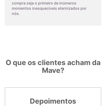
compra seja o primeiro de inúmeros
O papel deverá ser impresso, não pode ser feito na tela do
momentos inesquecíveis eternizados por
seu monitor. Este método tem um alto nível de erro, então
nós.
5,3cm
13
deverá ser feito cuidadosamente.
Observe o padrão de impressão:
5,4cm
14
Confira com uma régua o padrão. Se medir 3 centímetros, é
porque o gabarito foi impresso corretamente.
5,5cm
15
5,6cm
16
O que os clientes acham da
Mave?
5,7cm
17
5,8cm
18
Imprimir modelo
5,9cm
19
Depoimentos