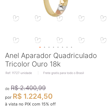
Saltar
Anel Aparador Quadriculado
para
Tricolor Ouro 18k
o
início
Ref: 11727-unidade
Frete gratis para todo o Brasil
da
Galeria
de
R$ 2.400,99
imagens
de
R$ 1.224,50
por
à vista no PIX com
15
% off