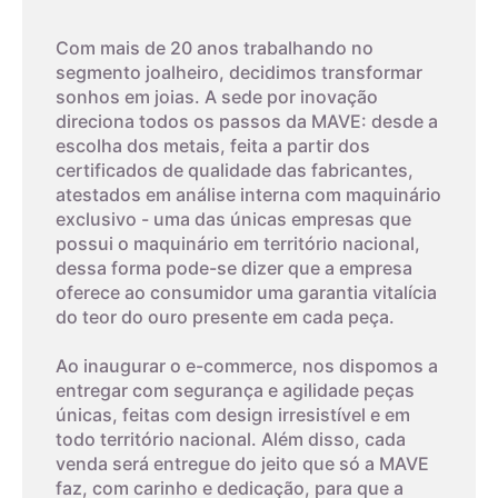
4,5cm
5
Com mais de 20 anos trabalhando no
segmento joalheiro, decidimos transformar
sonhos em joias. A sede por inovação
4,6cm
6
direciona todos os passos da MAVE: desde a
escolha dos metais, feita a partir dos
4,7cm
7
certificados de qualidade das fabricantes,
atestados em análise interna com maquinário
exclusivo - uma das únicas empresas que
4,8cm
8
possui o maquinário em território nacional,
dessa forma pode-se dizer que a empresa
03
oferece ao consumidor uma garantia vitalícia
4,9cm
9
do teor do ouro presente em cada peça.
Imprima um modelo
5cm
10
Ao inaugurar o e-commerce, nos dispomos a
A terceira dica é imprimir o modelo que possui os tamanhos
entregar com segurança e agilidade peças
dos aros. Com um anel que já lhe sirva, coloque-o sobre os
únicas, feitas com design irresistível e em
aros da folha impressa. A parte interna do anel deverá
5,1cm
11
todo território nacional. Além disso, cada
encaixar exatamente no círculo interno, o que corresponde ao
venda será entregue do jeito que só a MAVE
tamanho do aro.
faz, com carinho e dedicação, para que a
5,2cm
12