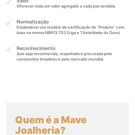
Valor
Oferecer mais um valor agregado a cada joia vendida.
Normatização
Estabelecer um modelo de certificação de “Produto” com
Medida linear em
Tamanho da aliança
base na norma NBR13.703 (Liga e Titularidade do Ouro)
centímetros
Reconhecimento
Que seja reconhecida, respeitada e procurada pelo
4cm
0
consumidor brasileiro e pelo mercado mundial.
4,1cm
1
4,2cm
2
4,3cm
3
Quem é a Mave
4,4cm
4
Joalheria?