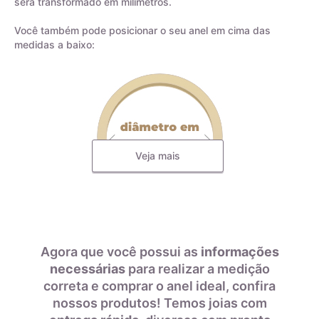
será transformado em milímetros.
Você também pode posicionar o seu anel em cima das
medidas a baixo:
Veja mais
Todas as nossas joias são fabricadas por indústrias que
possuem o certificado AMAGOLD, comprovando a qualidade
do teor de ouro nos produtos anunciados. Ao misturar pré-
ligas com ouro puro, garantimos que o teor permaneça
Agora que você possui as
informações
constante, desde que a peça não seja derretida. A marca
necessárias
para realizar a medição
AMAGOLD é sinônimo de qualidade e confiança no teor de
correta e comprar o anel ideal, confira
Diâmetro interno em
Tamanho da aliança
ouro da joia adquirida, além de agregar valor em termos de
milímetros
nossos produtos! Temos joias com
design e qualidade.