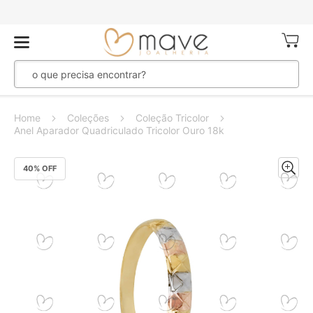
Meu Ca
Home
Coleções
Coleção Tricolor
Anel Aparador Quadriculado Tricolor Ouro 18k
Pular
40
% OFF
para
o
final
da
Galeria
de
imagens