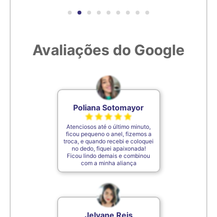
6,7cm
27
Avaliações do Google
6,8cm
28
6,9cm
29
7cm
30
Poliana Sotomayor
Atenciosos até o último minuto,
7,1cm
31
ficou pequeno o anel, fizemos a
troca, e quando recebi e coloquei
no dedo, fiquei apaixonada!
Ficou lindo demais e combinou
7,2cm
32
com a minha aliança
7,3cm
33
Jelyane Reis