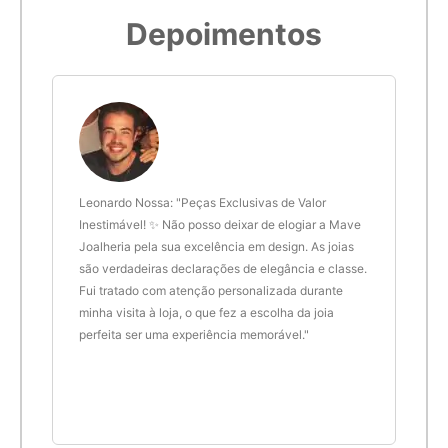
5,9cm
19
Depoimentos
6cm
20
6,1cm
21
6,2cm
22
 anel
Leonardo Nossa: "Peças Exclusivas de Valor
Delt
de.
Inestimável! ✨ Não posso deixar de elogiar a Mave
são 
Joalheria pela sua excelência em design. As joias
desi
6,3cm
23
são verdadeiras declarações de elegância e classe.
resu
Fui tratado com atenção personalizada durante
enco
6,4cm
24
minha visita à loja, o que fez a escolha da joia
que 
perfeita ser uma experiência memorável."
cert
6,5cm
25
6,6cm
26