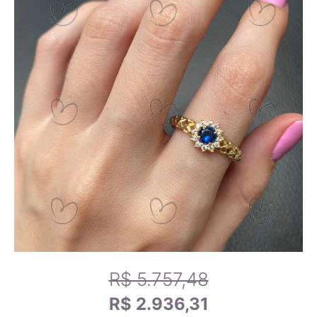
14,9mm
7
Zircônias
15,2mm
8
Calibrando sua tela
15,6mm
9
Passo 1
- Se você estiver utilizando um celular, por-favor,
deite-o para melhor funcionamento da ferramenta.
15,9mm
10
Passo 2
- Arraste o canto do cartão de crédito abaixo até
que fique do mesmo tamanho que o seu cartão.
16,2mm
11
Passo 3
- Use um anel que se adapte a você e compare-o
com os tamanhos dos anéis na tela para encontrar o tamanho
exato do anel.
16,5mm
12
R$ 5.757,48
16,8mm
13
R$ 2.936,31