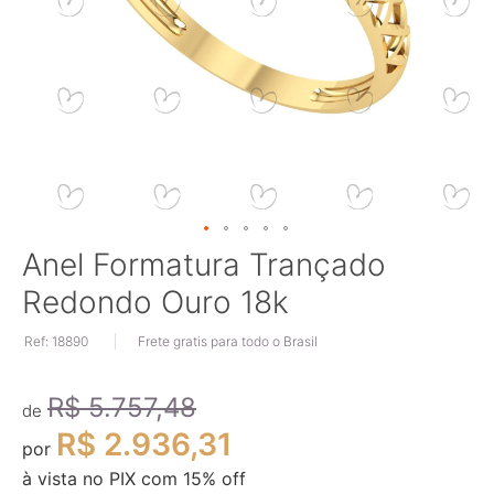
Saltar
Anel Formatura Trançado
para
Redondo Ouro 18k
o
início
Ref: 18890
Frete gratis para todo o Brasil
da
Galeria
de
R$ 5.757,48
imagens
de
R$ 2.936,31
por
à vista no PIX com
15
% off