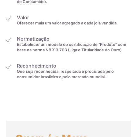
do Consumidor.
Valor
Oferecer mais um valor agregado a cada joia vendida.
Normatização
Estabelecer um modelo de certificação de “Produto” com
Medida linear em
Tamanho da aliança
base na norma NBR13.703 (Liga e Titularidade do Ouro)
centímetros
Reconhecimento
Que seja reconhecida, respeitada e procurada pelo
4cm
0
consumidor brasileiro e pelo mercado mundial.
4,1cm
1
4,2cm
2
4,3cm
3