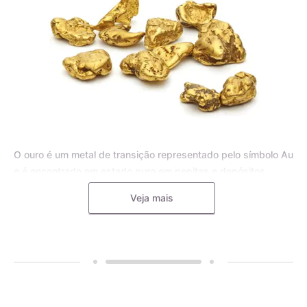
O ouro é um metal de transição representado pelo símbolo Au
e é encontrado em estado puro em pepitas e depósitos
aluviais, bem como em pequenas inclusões em rochas
Veja mais
metamórficas e minerais, como o quartzo. Para joias, o ouro
puro é frequentemente misturado com outros metais, como o
cobre, a prata, o zinco e o paládio, formando uma liga
metálica mais dura e resistente.
A liga de ouro é utilizada pelos mestres ourives para
aumentar a durabilidade e resistência das joias, tornando-as