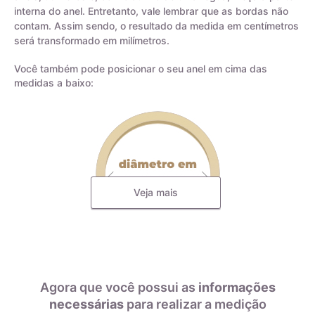
interna do anel. Entretanto, vale lembrar que as bordas não
contam. Assim sendo, o resultado da medida em centímetros
será transformado em milímetros.
Você também pode posicionar o seu anel em cima das
medidas a baixo:
Veja mais
Todas as nossas joias são fabricadas por indústrias que
possuem o certificado AMAGOLD, comprovando a qualidade
do teor de ouro nos produtos anunciados. Ao misturar pré-
ligas com ouro puro, garantimos que o teor permaneça
Agora que você possui as
informações
constante, desde que a peça não seja derretida. A marca
necessárias
para realizar a medição
AMAGOLD é sinônimo de qualidade e confiança no teor de