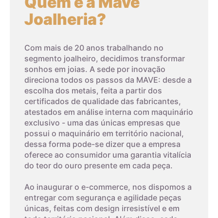
Quem é a Mave
4,4cm
4
Joalheria?
4,5cm
5
Com mais de 20 anos trabalhando no
segmento joalheiro, decidimos transformar
sonhos em joias. A sede por inovação
4,6cm
6
direciona todos os passos da MAVE: desde a
escolha dos metais, feita a partir dos
4,7cm
7
certificados de qualidade das fabricantes,
atestados em análise interna com maquinário
exclusivo - uma das únicas empresas que
4,8cm
8
possui o maquinário em território nacional,
dessa forma pode-se dizer que a empresa
03
oferece ao consumidor uma garantia vitalícia
4,9cm
9
do teor do ouro presente em cada peça.
Imprima um modelo
5cm
10
Ao inaugurar o e-commerce, nos dispomos a
A terceira dica é imprimir o modelo que possui os tamanhos
entregar com segurança e agilidade peças
dos aros. Com um anel que já lhe sirva, coloque-o sobre os
únicas, feitas com design irresistível e em
aros da folha impressa. A parte interna do anel deverá
5,1cm
11