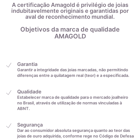
Antes de mais nada, a medição deverá ser feita pela junta do
21,9mm
29
A certificação Amagold é privilégio de joias
dedo. Após isso, você deve marcar a medida e estender o fio
indubitavelmente originais e garantidas por
sobre uma régua, anotando o comprimento marcado.
aval de reconhecimento mundial.
Por fim, com o auxílio da tabela abaixo, você irá descobrir o
22,2mm
30
tamanho do anel convertendo a medida de centímetros para
Objetivos da marca de qualidade
a exata:
AMAGOLD
22,6mm
31
22,9mm
32
Garantia
Garantir a integridade das joias marcadas, não permitindo
diferenças entre a quilatagem real (teor) e a especificada.
23,2mm
33
Qualidade
23,5mm
34
Estabelecer marca de qualidade para o mercado joalheiro
no Brasil, através de utilização de normas vinculadas à
ABNT.
23,8mm
35
Segurança
Dar ao consumidor absoluta segurança quanto ao teor das
De acordo com o padrão ABNT
joias de ouro adquirida, conforme rege no Código de Defesa