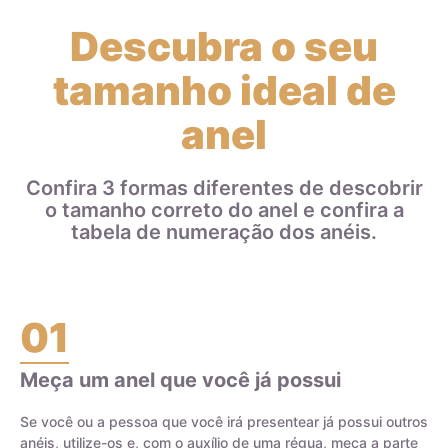
menos propensas a deformações e riscos. Diferentes metais
Descubra o seu
podem ser utilizados na liga de ouro, e a quantidade
adicionada de cada metal determina o teor do ouro. Por
tamanho ideal de
exemplo, uma aliança de ouro 18k ou 750 é feita com 75% de
ouro puro e 25% de outros metais, como prata, cobre, zinco e
anel
paládio. Isso significa que uma aliança de ouro 18k que pesa
8 gramas contém 6 gramas de ouro e 2 gramas de outros
metais que compõem a liga.
Confira 3 formas diferentes de descobrir
o tamanho correto do anel e confira a
Ao escolher joias de ouro, é importante entender a diferença
tabela de numeração dos anéis.
entre o ouro puro e a liga de ouro, bem como o teor do ouro
na joia, para garantir a durabilidade e qualidade da peça.
01
Meça um anel que você já possui
Certificado de Qualidade AMAGOLD
Se você ou a pessoa que você irá presentear já possui outros
anéis, utilize-os e, com o auxílio de uma régua, meça a parte