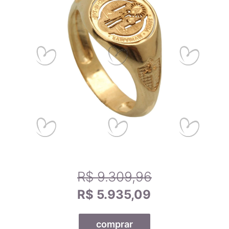
14,9mm
7
15,2mm
8
Calibrando sua tela
15,6mm
9
Passo 1
- Se você estiver utilizando um celular, por-favor,
deite-o para melhor funcionamento da ferramenta.
15,9mm
10
Passo 2
- Arraste o canto do cartão de crédito abaixo até
que fique do mesmo tamanho que o seu cartão.
16,2mm
11
Passo 3
- Use um anel que se adapte a você e compare-o
com os tamanhos dos anéis na tela para encontrar o tamanho
exato do anel.
16,5mm
12
R$ 9.309,96
16,8mm
13
R$ 5.935,09
17,1mm
14
comprar