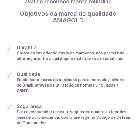
aval de reconhecimento mundial.
Por fim, com o auxílio da tabela abaixo, você irá descobrir o
22,2mm
30
tamanho do anel convertendo a medida de centímetros para
Objetivos da marca de qualidade
a exata:
AMAGOLD
22,6mm
31
22,9mm
32
Garantia
Garantir a integridade das joias marcadas, não permitindo
diferenças entre a quilatagem real (teor) e a especificada.
23,2mm
33
Qualidade
23,5mm
34
Estabelecer marca de qualidade para o mercado joalheiro
no Brasil, através de utilização de normas vinculadas à
ABNT.
23,8mm
35
Segurança
Dar ao consumidor absoluta segurança quanto ao teor das
De acordo com o padrão ABNT
joias de ouro adquirida, conforme rege no Código de Defesa
do Consumidor.