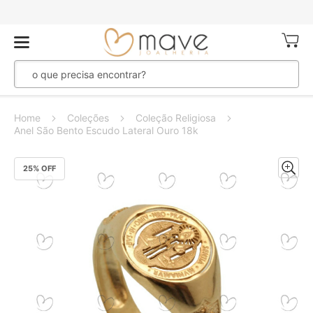
Meu Ca
Home
Coleções
Coleção Religiosa
Anel São Bento Escudo Lateral Ouro 18k
Pular
25
% OFF
para
o
final
da
Galeria
de
imagens