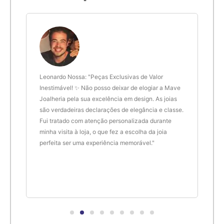
6cm
20
6,1cm
21
6,2cm
22
 anel
Leonardo Nossa: "Peças Exclusivas de Valor
Delt
de.
Inestimável! ✨ Não posso deixar de elogiar a Mave
são 
Joalheria pela sua excelência em design. As joias
desi
6,3cm
23
são verdadeiras declarações de elegância e classe.
resu
Fui tratado com atenção personalizada durante
enco
6,4cm
24
minha visita à loja, o que fez a escolha da joia
que 
perfeita ser uma experiência memorável."
cert
6,5cm
25
6,6cm
26
6,7cm
27