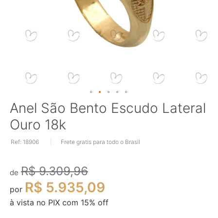
Saltar
Anel São Bento Escudo Lateral
para
Ouro 18k
o
início
Ref: 18906
Frete gratis para todo o Brasil
da
Galeria
de
R$ 9.309,96
imagens
de
R$ 5.935,09
por
à vista no PIX com
15
% off