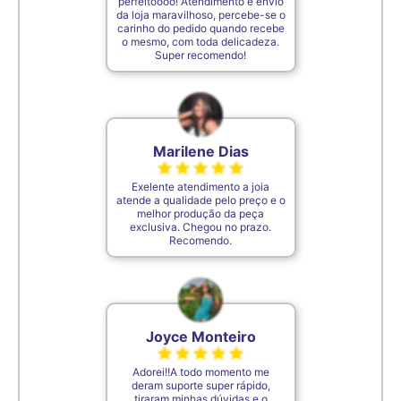
perfeitoooo! Atendimento e envio
7,5cm
35
da loja maravilhoso, percebe-se o
carinho do pedido quando recebe
o mesmo, com toda delicadeza.
Super recomendo!
De acordo com o padrão ABNT
Marilene Dias
Exelente atendimento a joia
atende a qualidade pelo preço e o
melhor produção da peça
exclusiva. Chegou no prazo.
Recomendo.
Joyce Monteiro
Adorei!!A todo momento me
deram suporte super rápido,
tiraram minhas dúvidas e o