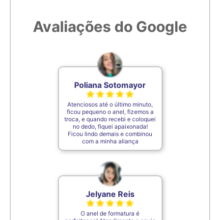
Avaliações do Google
6,8cm
28
6,9cm
29
7cm
30
Poliana Sotomayor
Atenciosos até o último minuto,
7,1cm
31
ficou pequeno o anel, fizemos a
troca, e quando recebi e coloquei
no dedo, fiquei apaixonada!
Ficou lindo demais e combinou
7,2cm
32
com a minha aliança
7,3cm
33
Jelyane Reis
7,4cm
34
O anel de formatura é