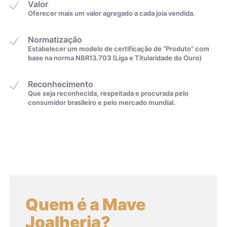
Valor
Oferecer mais um valor agregado a cada joia vendida.
Normatização
Estabelecer um modelo de certificação de “Produto” com
Medida linear em
Tamanho da aliança
base na norma NBR13.703 (Liga e Titularidade do Ouro)
centímetros
Reconhecimento
Que seja reconhecida, respeitada e procurada pelo
4cm
0
consumidor brasileiro e pelo mercado mundial.
4,1cm
1
4,2cm
2
4,3cm
3
Quem é a Mave
4,4cm
4
Joalheria?