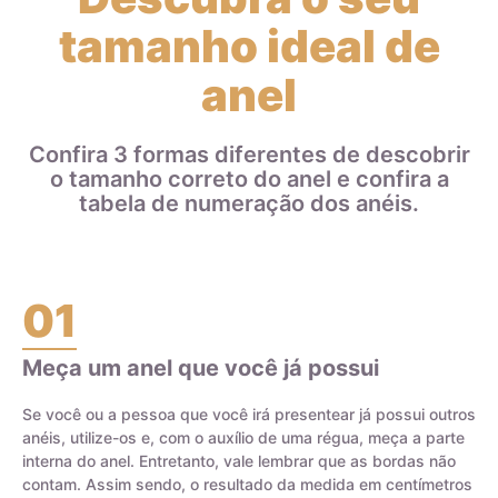
adicionada de cada metal determina o teor do ouro. Por
tamanho ideal de
exemplo, uma aliança de ouro 18k ou 750 é feita com 75% de
ouro puro e 25% de outros metais, como prata, cobre, zinco e
anel
paládio. Isso significa que uma aliança de ouro 18k que pesa
8 gramas contém 6 gramas de ouro e 2 gramas de outros
metais que compõem a liga.
Confira 3 formas diferentes de descobrir
o tamanho correto do anel e confira a
Ao escolher joias de ouro, é importante entender a diferença
tabela de numeração dos anéis.
entre o ouro puro e a liga de ouro, bem como o teor do ouro
na joia, para garantir a durabilidade e qualidade da peça.
01
Meça um anel que você já possui
Certificado de Qualidade AMAGOLD
Se você ou a pessoa que você irá presentear já possui outros
anéis, utilize-os e, com o auxílio de uma régua, meça a parte
interna do anel. Entretanto, vale lembrar que as bordas não
contam. Assim sendo, o resultado da medida em centímetros