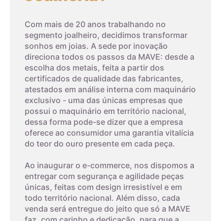
4,5cm
5
Com mais de 20 anos trabalhando no
segmento joalheiro, decidimos transformar
sonhos em joias. A sede por inovação
4,6cm
6
direciona todos os passos da MAVE: desde a
escolha dos metais, feita a partir dos
4,7cm
7
certificados de qualidade das fabricantes,
atestados em análise interna com maquinário
exclusivo - uma das únicas empresas que
4,8cm
8
possui o maquinário em território nacional,
dessa forma pode-se dizer que a empresa
03
oferece ao consumidor uma garantia vitalícia
4,9cm
9
do teor do ouro presente em cada peça.
Imprima um modelo
5cm
10
Ao inaugurar o e-commerce, nos dispomos a
A terceira dica é imprimir o modelo que possui os tamanhos
entregar com segurança e agilidade peças
dos aros. Com um anel que já lhe sirva, coloque-o sobre os
únicas, feitas com design irresistível e em
aros da folha impressa. A parte interna do anel deverá
5,1cm
11
todo território nacional. Além disso, cada
encaixar exatamente no círculo interno, o que corresponde ao
venda será entregue do jeito que só a MAVE
tamanho do aro.
faz, com carinho e dedicação, para que a