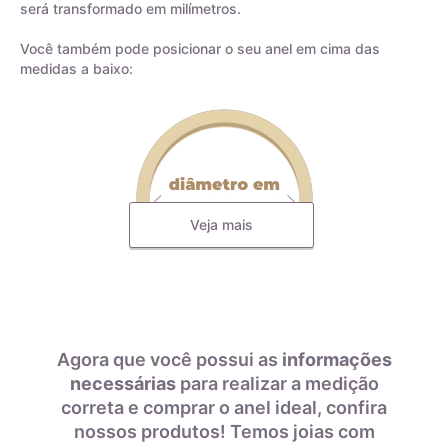
será transformado em milímetros.
Você também pode posicionar o seu anel em cima das
medidas a baixo:
Veja mais
Todas as nossas joias são fabricadas por indústrias que
possuem o certificado AMAGOLD, comprovando a qualidade
do teor de ouro nos produtos anunciados. Ao misturar pré-
ligas com ouro puro, garantimos que o teor permaneça
Agora que você possui as
informações
constante, desde que a peça não seja derretida. A marca
necessárias
para realizar a medição
AMAGOLD é sinônimo de qualidade e confiança no teor de
correta e comprar o anel ideal, confira
Diâmetro interno em
Tamanho da aliança
ouro da joia adquirida, além de agregar valor em termos de
milímetros
nossos produtos! Temos joias com
design e qualidade.