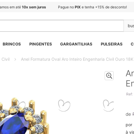
lamos em até
10x sem juros
Pague no
PIX
e tenha +15% de desconto!
BRINCOS
PINGENTES
GARGANTILHAS
PULSEIRAS
C
 Civil
Anel Formatura Oval Aro Inteiro Engenharia Civil Ouro 18K
An
En
Ref:
de
por
à vi