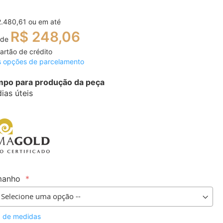
2.480,61
ou em até
R$ 248,06
 de
artão de crédito
s opções de parcelamento
po para produção da peça
dias úteis
manho
a de medidas