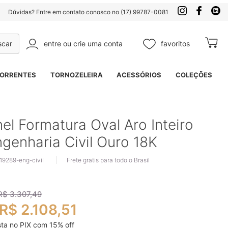
Dúvidas? Entre em contato conosco no (17) 99787-0081
entre ou crie uma conta
favoritos
Meu Ca
Pesquisa
ORRENTES
TORNOZELEIRA
ACESSÓRIOS
COLEÇÕES
el Formatura Oval Aro Inteiro
genharia Civil Ouro 18K
 19289-eng-civil
Frete gratis para todo o Brasil
R$ 3.307,49
R$ 2.108,51
sta no PIX com
15
% off