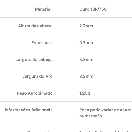
Material:
Ouro 18k/750
Altura da cabeça:
2.7mm
Espessura
0.7mm
Largura da cabeça
5.8mm
Largura do Aro
3.2mm
Peso Aproximado
1.25g
Informações Adicionais
Peso pode variar de acor
numeração
Composição
1 pedra 3x5mm e 14 pedr