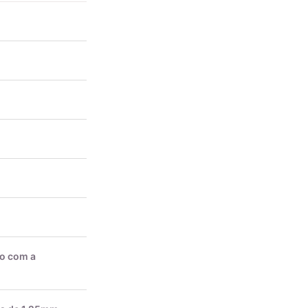
do com a
as de 1.25mm