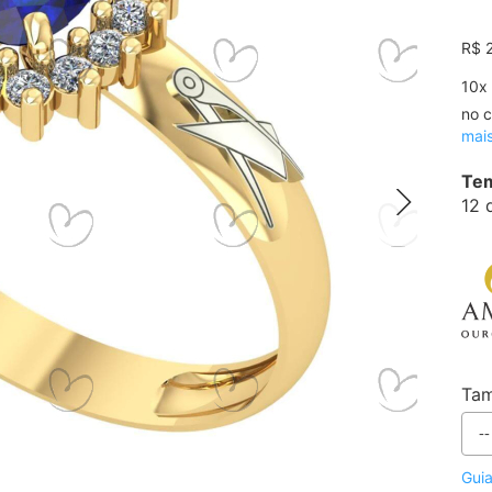
R$ 
10
x
no c
mai
Tem
12 
Ta
Gui