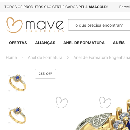
TODOS OS PRODUTOS SÃO CERTIFICADOS PELA
AMAGOLD
!
Parce
Pesquisa
OFERTAS
ALIANÇAS
ANEL DE FORMATURA
ANÉIS
Home
Anel de Formatura
Anel de Formatura Engenharia
Pular
25
% OFF
para
o
final
da
Galeria
de
imagens