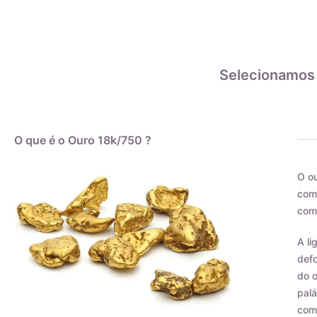
Selecionamos
O que é o Ouro 18k/750 ?
O ou
como
com 
A li
defo
do o
palá
com